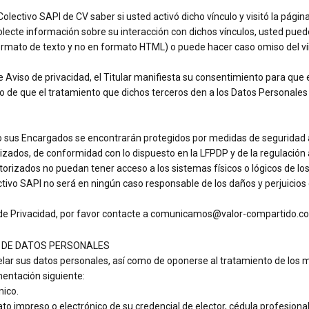
lectivo SAPI de CV saber si usted activó dicho vínculo y visitó la págin
olecte información sobre su interacción con dichos vínculos, usted pued
ormato de texto y no en formato HTML) o puede hacer caso omiso del ví
 Aviso de privacidad, el Titular manifiesta su consentimiento para que
o de que el tratamiento que dichos terceros den a los Datos Personales d
o sus Encargados se encontrarán protegidos por medidas de seguridad ad
rizados, de conformidad con lo dispuesto en la LFPDP y de la regulación
torizados no puedan tener acceso a los sistemas físicos o lógicos de lo
ivo SAPI no será en ningún caso responsable de los daños y perjuicios
d de Privacidad, por favor contacte a comunicamos@valor-compartido.c
R DE DATOS PERSONALES
elar sus datos personales, así como de oponerse al tratamiento de los 
entación siguiente:
nico.
 impreso o electrónico de su credencial de elector, cédula profesional o