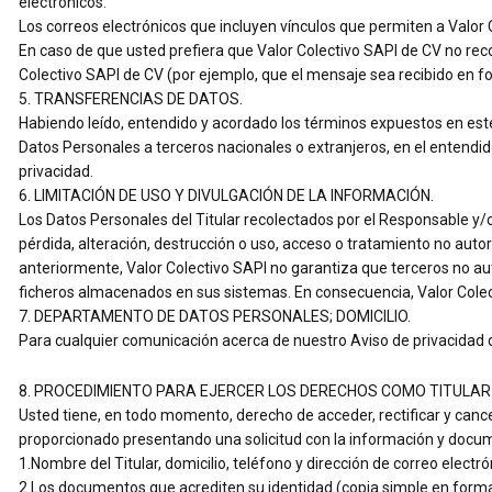
electrónicos.
Los correos electrónicos que incluyen vínculos que permiten a Valor Co
En caso de que usted prefiera que Valor Colectivo SAPI de CV no rec
Colectivo SAPI de CV (por ejemplo, que el mensaje sea recibido en f
5. TRANSFERENCIAS DE DATOS.
Habiendo leído, entendido y acordado los términos expuestos en este
Datos Personales a terceros nacionales o extranjeros, en el entendid
privacidad.
6. LIMITACIÓN DE USO Y DIVULGACIÓN DE LA INFORMACIÓN.
Los Datos Personales del Titular recolectados por el Responsable y/
pérdida, alteración, destrucción o uso, acceso o tratamiento no auto
anteriormente, Valor Colectivo SAPI no garantiza que terceros no au
ficheros almacenados en sus sistemas. En consecuencia, Valor Colect
7. DEPARTAMENTO DE DATOS PERSONALES; DOMICILIO.
Para cualquier comunicación acerca de nuestro Aviso de privacida
8. PROCEDIMIENTO PARA EJERCER LOS DERECHOS COMO TITULA
Usted tiene, en todo momento, derecho de acceder, rectificar y canc
proporcionado presentando una solicitud con la información y docum
1.Nombre del Titular, domicilio, teléfono y dirección de correo electró
2.Los documentos que acrediten su identidad (copia simple en formato