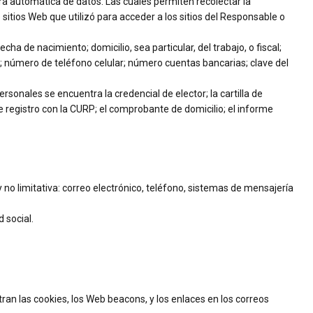
ra automática de datos. Las cuales permiten recolectar la
 sitios Web que utilizó para acceder a los sitios del Responsable o
ha de nacimiento; domicilio, sea particular, del trabajo, o fiscal;
jo; número de teléfono celular; número cuentas bancarias; clave del
rsonales se encuentra la credencial de elector; la cartilla de
 de registro con la CURP; el comprobante de domicilio; el informe
no limitativa: correo electrónico, teléfono, sistemas de mensajería
 social.
an las cookies, los Web beacons, y los enlaces en los correos