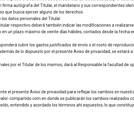
 firma autógrafa del Titular, el mandatario y sus correspondientes iden
los que busca ejercer alguno de los derechos.
 los datos personales del Titular.
l Titular respectivo deberá también indicar las modificaciones a realizar
 en un plazo máximo de veinte días hábiles, contados desde la fecha en q
sponderá cubrir los gastos justificados de envío o el costo de reproducc
demás de lo dispuesto por el presente Aviso de privacidad, se estará a l
nales por el Titular de los mismos, dará al Responsable la facultad de 
te el presente Aviso de privacidad para reflejar los cambios en nuestra
.valor-compartido.com en donde se publicarán los cambios realizados co
a leído, entendido y acordado los términos ahí expuestos, lo que constit