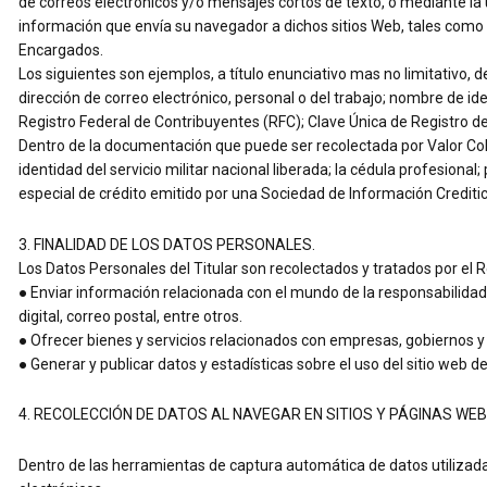
de correos electrónicos y/o mensajes cortos de texto, o mediante la 
información que envía su navegador a dichos sitios Web, tales como el 
Encargados.
Los siguientes son ejemplos, a título enunciativo mas no limitativo, d
dirección de correo electrónico, personal o del trabajo; nombre de id
Registro Federal de Contribuyentes (RFC); Clave Única de Registro d
Dentro de la documentación que puede ser recolectada por Valor Colecti
identidad del servicio militar nacional liberada; la cédula profesiona
especial de crédito emitido por una Sociedad de Información Creditic
3. FINALIDAD DE LOS DATOS PERSONALES.
Los Datos Personales del Titular son recolectados y tratados por el 
● Enviar información relacionada con el mundo de la responsabilidad 
digital, correo postal, entre otros.
● Ofrecer bienes y servicios relacionados con empresas, gobiernos y
● Generar y publicar datos y estadísticas sobre el uso del sitio web d
4. RECOLECCIÓN DE DATOS AL NAVEGAR EN SITIOS Y PÁGINAS WEB
Dentro de las herramientas de captura automática de datos utilizadas