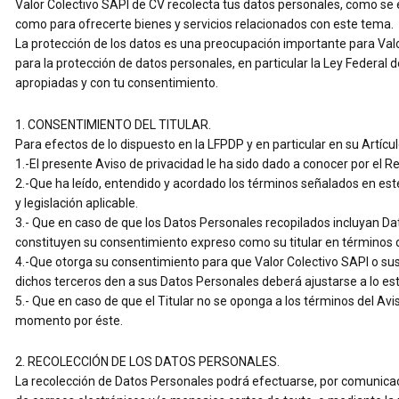
Valor Colectivo SAPI de CV recolecta tus datos personales, como se ex
como para ofrecerte bienes y servicios relacionados con este tema.
La protección de los datos es una preocupación importante para Valo
para la protección de datos personales, en particular la Ley Federal
apropiadas y con tu consentimiento.
1. CONSENTIMIENTO DEL TITULAR.
Para efectos de lo dispuesto en la LFPDP y en particular en su Artículo
1.-El presente Aviso de privacidad le ha sido dado a conocer por el 
2.-Que ha leído, entendido y acordado los términos señalados en est
y legislación aplicable.
3.- Que en caso de que los Datos Personales recopilados incluyan Da
constituyen su consentimiento expreso como su titular en términos de
4.-Que otorga su consentimiento para que Valor Colectivo SAPI o sus
dichos terceros den a sus Datos Personales deberá ajustarse a lo est
5.- Que en caso de que el Titular no se oponga a los términos del Av
momento por éste.
2. RECOLECCIÓN DE LOS DATOS PERSONALES.
La recolección de Datos Personales podrá efectuarse, por comunicac