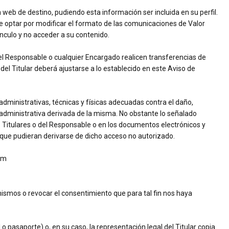
a web de destino, pudiendo esta información ser incluida en su perfil.
e optar por modificar el formato de las comunicaciones de Valor
nculo y no acceder a su contenido.
 el Responsable o cualquier Encargado realicen transferencias de
el Titular deberá ajustarse a lo establecido en este Aviso de
ministrativas, técnicas y físicas adecuadas contra el daño,
 administrativa derivada de la misma. No obstante lo señalado
s Titulares o del Responsable o en los documentos electrónicos y
 que pudieran derivarse de dicho acceso no autorizado.
om
mismos o revocar el consentimiento que para tal fin nos haya
 pasaporte) o, en su caso, la representación legal del Titular copia