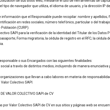
utilización de sus sitios Web, mediante el uso de herramientas de captu
tipo de navegador que utiliza, el idioma de usuario, y la dirección IP de
e información que el Responsable puede recopilar: nombre y apellidos; fec
entificación en redes sociales; número telefónico, particular o del traba
e Población (CURP).
vo SAPI para la verificación de la identidad del Titular de los Datos Pe
l; pasaporte; Forma migratoria; la cédula de registro en el RFC; la cédula
ia.
Responsable o sus Encargados con las siguientes finalidades:
social a través de distintos medios; incluyendo de manera enunciativa y 
 organizaciones que llevan a cabo labores en materia de responsabilidad
e Valor Colectivo SAPI.
 DE VALOR COLECTIVO SAPI de CV
 por Valor Colectivo SAPI de CV en sus sitios y páginas web se encuentr