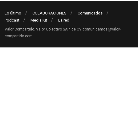
Lo último
COLABORACIONES
Comunicados
Podcast
Media Kit
La red
Valor Compartido. Valor Colectivo SAPI de CV comunicamos@valor-
compartido.com