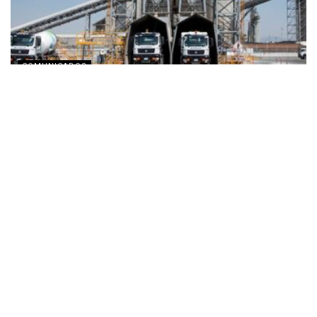
COMUNICADOS
Holcim combate la brecha de capacitación
técnica con su Academia de Construcción
Sostenible
JULIO 30, 2026