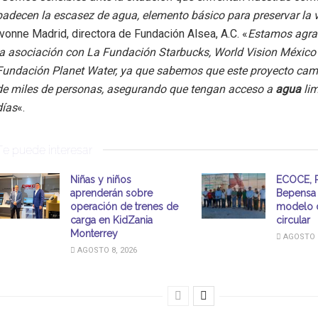
padecen la escasez de agua, elemento básico para preservar la 
Ivonne Madrid, directora de Fundación Alsea, A.C. «
Estamos agra
la asociación con La Fundación Starbucks, World Vision México 
Fundación Planet Water, ya que sabemos que este proyecto camb
de miles de personas, asegurando que tengan acceso a
agua
li
días
«.
Te puede interesar
Niñas y niños
ECOCE, P
aprenderán sobre
Bepensa 
operación de trenes de
modelo 
carga en KidZania
circular
Monterrey
AGOSTO 8
AGOSTO 8, 2026