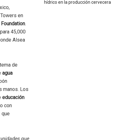
hídrico en la producción cervecera
xico,
Towers en
 Foundation
.
para 45,000
donde Alsea
stema de
de
agua
abón
as manos. Los
e
educación
to con
, que
munidades que