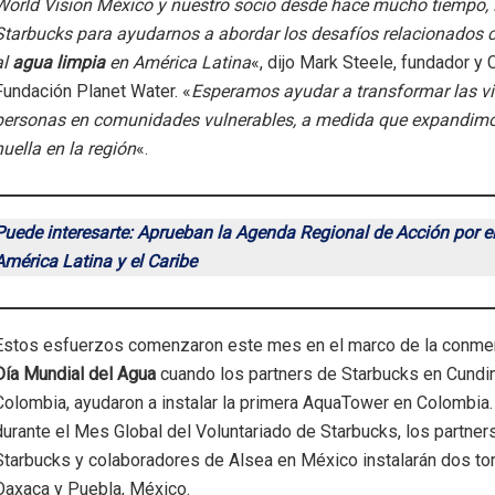
World Vision México y nuestro socio desde hace mucho tiempo,
Starbucks para ayudarnos a abordar los desafíos relacionados 
al
agua limpia
en América Latina
«, dijo Mark Steele, fundador y
Fundación Planet Water. «
Esperamos ayudar a transformar las vi
personas en comunidades vulnerables, a medida que expandimo
huella en la región
«.
Puede interesarte: Aprueban la Agenda Regional de Acción por e
América Latina y el Caribe
Estos esfuerzos comenzaron este mes en el marco de la conme
Día Mundial del Agua
cuando los partners de Starbucks en Cundi
Colombia, ayudaron a instalar la primera AquaTower en Colombia. 
durante el Mes Global del Voluntariado de Starbucks, los partner
Starbucks y colaboradores de Alsea en México instalarán dos to
Oaxaca y Puebla, México.