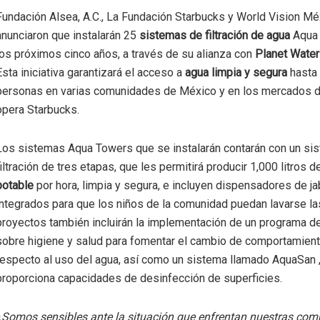
Fundación Alsea, A.C., La Fundación Starbucks y World Vision Mé
anunciaron que instalarán 25
sistemas de filtración de agua
Aqua 
los próximos cinco años, a través de su alianza con
Planet Water
Esta iniciativa garantizará el acceso a
agua limpia y segura
hasta 
personas en varias comunidades de México y en los mercados 
opera Starbucks.
Los sistemas Aqua Towers que se instalarán contarán con un si
filtración de tres etapas, que les permitirá producir 1,000 litros 
potable
por hora, limpia y segura, e incluyen dispensadores de j
integrados para que los niños de la comunidad puedan lavarse l
proyectos también incluirán la implementación de un programa d
sobre higiene y salud para fomentar el cambio de comportamien
respecto al uso del agua, así como un sistema llamado AquaSan 
proporciona capacidades de desinfección de superficies.
«
Somos sensibles ante la situación que enfrentan nuestras co