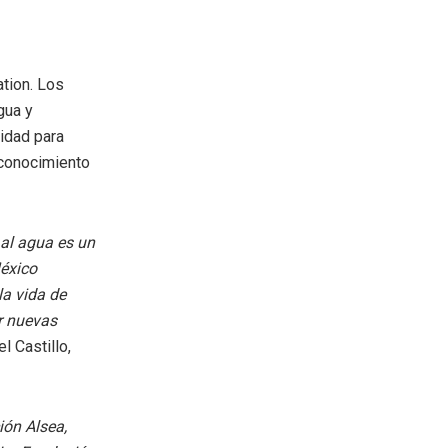
ation. Los
gua y
idad para
 conocimiento
al agua es un
éxico
la vida de
ir nuevas
l Castillo,
ón Alsea,