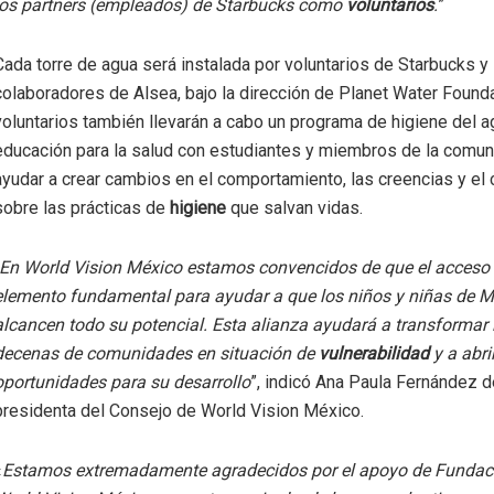
los partners (empleados) de Starbucks como
voluntarios
.
”
Cada torre de agua será instalada por voluntarios de Starbucks y
colaboradores de Alsea, bajo la dirección de Planet Water Found
voluntarios también llevarán a cabo un programa de higiene del a
educación para la salud con estudiantes y miembros de la comun
ayudar a crear cambios en el comportamiento, las creencias y el
sobre las prácticas de
higiene
que salvan vidas.
En World Vision México estamos convencidos de que el acceso 
elemento fundamental para ayudar a que los niños y niñas de M
alcancen todo su potencial. Esta alianza ayudará a transformar 
decenas de comunidades en situación de
vulnerabilidad
y a abr
oportunidades para su desarrollo
”, indicó Ana Paula Fernández de
presidenta del Consejo de World Vision México.
«
Estamos extremadamente agradecidos por el apoyo de Fundaci