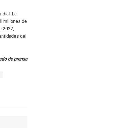
ndial. La
il millones de
e 2022,
 entidades del
do de prensa
a