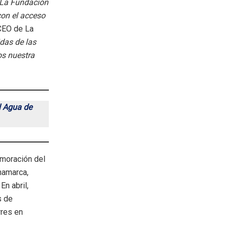
 La Fundación
con el acceso
 CEO de La
das de las
s nuestra
l Agua de
moración del
namarca,
En abril,
s de
rres en