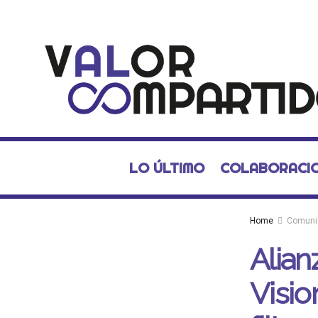
LO ÚLTIMO
COLABORACI
Home
Comuni
Alian
Visio