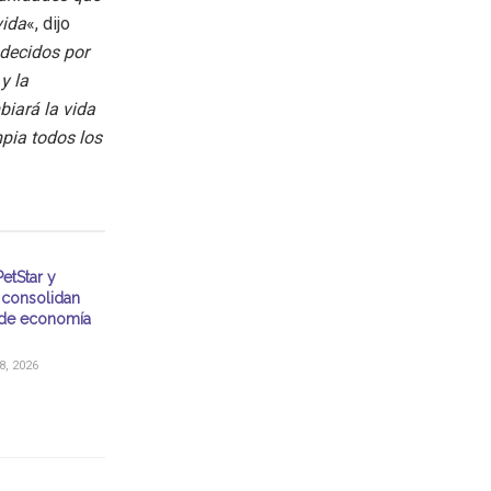
vida
«, dijo
decidos por
y la
iará la vida
mpia todos los
etStar y
consolidan
de economía
, 2026