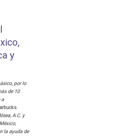
l
xico,
ca y
sico, por lo
más de 10
 a
tarbucks.
sea, A.C. y
México,
on la ayuda de