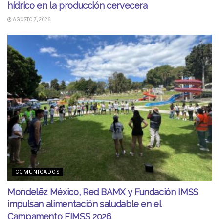
hídrico en la producción cervecera
AGOSTO 7, 2026
COMUNICADOS
Mondelēz México, Red BAMX y Fundación IMSS
impulsan alimentación saludable en el
Campamento FIMSS 2026