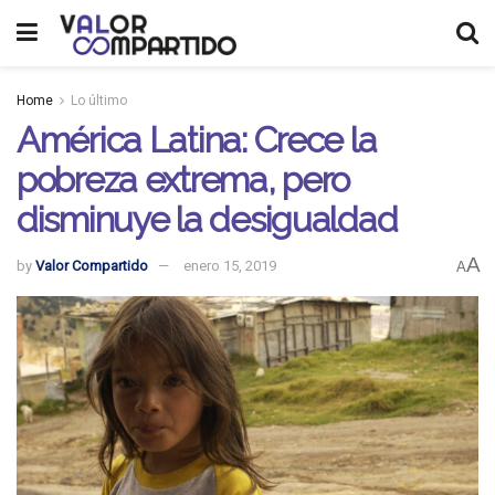
Home
Lo último
América Latina: Crece la
pobreza extrema, pero
disminuye la desigualdad
A
by
Valor Compartido
enero 15, 2019
A