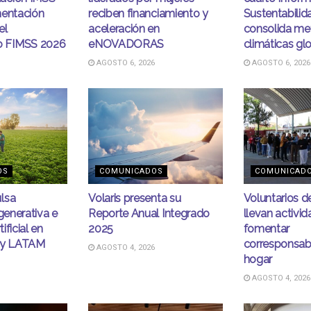
mentación
reciben financiamiento y
Sustentabilid
el
aceleración en
consolida me
 FIMSS 2026
eNOVADORAS
climáticas gl
AGOSTO 6, 2026
AGOSTO 6, 2026
OS
COMUNICADOS
COMUNICAD
lsa
Volaris presenta su
Voluntarios 
egenerativa e
Reporte Anual Integrado
llevan activi
tificial en
2025
fomentar
ity LATAM
corresponsabi
AGOSTO 4, 2026
hogar
AGOSTO 4, 2026