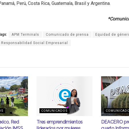
Panamá, Perú, Costa Rica, Guatemala, Brasil y Argentina.
*Comunica
ags:
APM Terminals
Comunicado de prensa
Equidad de géner
Responsabilidad Social Empresarial
OS
COMUNICADOS
COMUNICAD
xico, Red
Tres emprendimientos
DEACERO pre
ación IMSS
liderados por mujeres
cuarto Infor