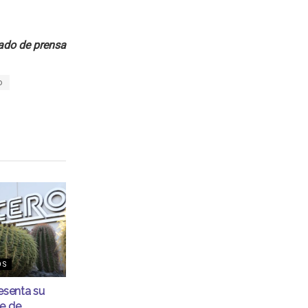
do de prensa
o
OS
senta su
me de