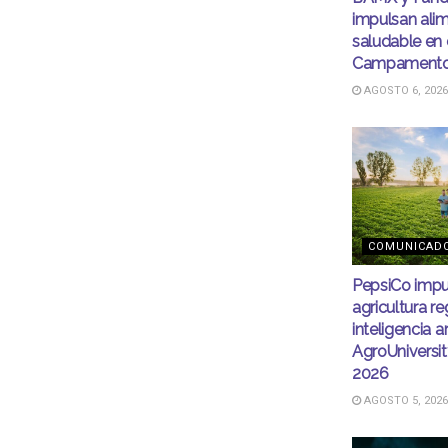
impulsan ali
saludable en 
Campamento
AGOSTO 6, 2026
COMUNICAD
PepsiCo impu
agricultura r
inteligencia ar
AgroUnivers
2026
AGOSTO 5, 2026