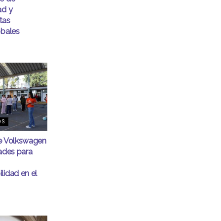
ad y
tas
obales
OS
de Volkswagen
dades para
lidad en el