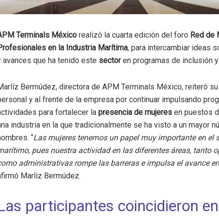
APM Terminals México
realizó la cuarta edición del foro
Red de 
Profesionales en la Industria Marítima
, para intercambiar ideas s
y avances que ha tenido este
sector
en programas de inclusión y
Marlíz Bermúdez, directora de APM Terminals México, reiteró 
personal y al frente de la empresa por continuar impulsando pro
actividades para fortalecer la
presencia de mujeres
en puestos d
una industria en la que tradicionalmente se ha visto a un mayor 
hombres. “
Las mujeres tenemos un papel muy importante en el s
marítimo, pues nuestra actividad en las diferentes áreas, tanto o
como administrativas rompe las barreras e impulsa el avance e
afirmó Marliz Bermúdez.
Las participantes coincidieron e