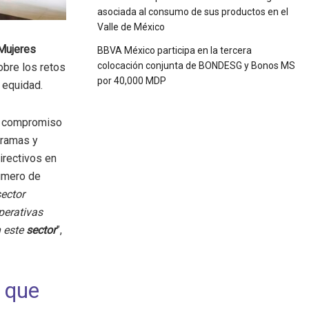
asociada al consumo de sus productos en el
Valle de México
Mujeres
BBVA México participa en la tercera
colocación conjunta de BONDESG y Bonos MS
obre los retos
por 40,000 MDP
 equidad.
su compromiso
gramas y
irectivos en
número de
ector
perativas
n este
sector
”,
n que