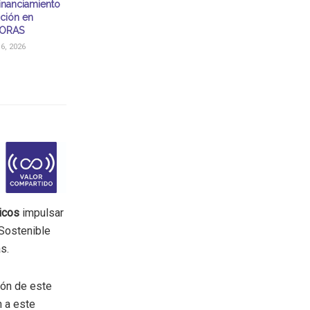
financiamiento
ación en
ORAS
, 2026
icos
impulsar
 Sostenible
s.
ión de este
n a este