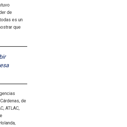
stuvo
der de
 todas es un
ostrar que
bir
esa
agencias
 Cárdenas, de
C, ATLAC,
de
Holanda,