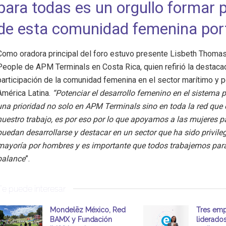
para todas es un orgullo formar 
de esta comunidad femenina por
Como oradora principal del foro estuvo presente Lisbeth Thomas
People de APM Terminals en Costa Rica, quien refirió la destaca
participación de la comunidad femenina en el sector marítimo y p
América Latina.
“Potenciar el desarrollo femenino en el sistema p
una prioridad no solo en APM Terminals sino en toda la red que
nuestro trabajo, es por eso por lo que apoyamos a las mujeres p
puedan desarrollarse y destacar en un sector que ha sido privile
mayoría por hombres y es importante que todos trabajemos para
balance
”.
Te puede interesar
Mondelēz México, Red
Tres emp
BAMX y Fundación
liderado