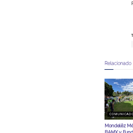
T
Relacionado
COMUNICAD
Mondelēz Mé
BAMX y Fund