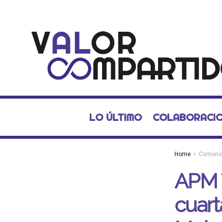
LO ÚLTIMO
COLABORACI
Home
Comuni
APM 
cuart