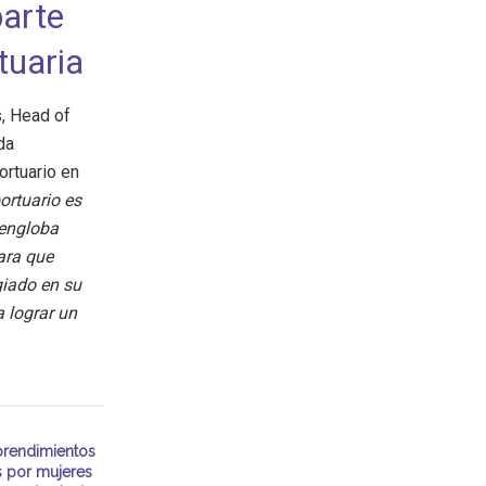
parte
tuaria
, Head of
da
ortuario en
ortuario es
 engloba
ara que
giado en su
 lograr un
rendimientos
s por mujeres