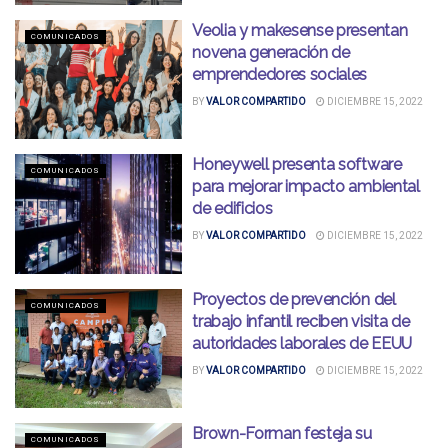
Veolia y makesense presentan
COMUNICADOS
novena generación de
emprendedores sociales
BY
VALOR COMPARTIDO
DICIEMBRE 15, 2022
Honeywell presenta software
COMUNICADOS
para mejorar impacto ambiental
de edificios
BY
VALOR COMPARTIDO
DICIEMBRE 15, 2022
Proyectos de prevención del
COMUNICADOS
trabajo infantil reciben visita de
autoridades laborales de EEUU
BY
VALOR COMPARTIDO
DICIEMBRE 15, 2022
Brown-Forman festeja su
COMUNICADOS