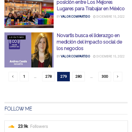
posición entre Los Mejores
Lugares para Trabajar en México
BY
VALOR COMPARTIDO
DICIEMBRE 15, 2022
Novartis busca el liderazgo en
LO ÚLTIMO
medición del impacto social de
los negocios
BY
VALOR COMPARTIDO
DICIEMBRE 15, 2022
1
…
278
279
280
…
300
FOLLOW ME
23.9k
Followers