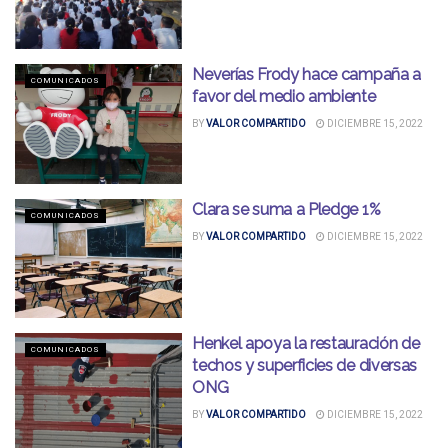
Neverías Frody hace campaña a
COMUNICADOS
favor del medio ambiente
BY
VALOR COMPARTIDO
DICIEMBRE 15, 2022
Clara se suma a Pledge 1%
COMUNICADOS
BY
VALOR COMPARTIDO
DICIEMBRE 15, 2022
Henkel apoya la restauración de
COMUNICADOS
techos y superficies de diversas
ONG
BY
VALOR COMPARTIDO
DICIEMBRE 15, 2022