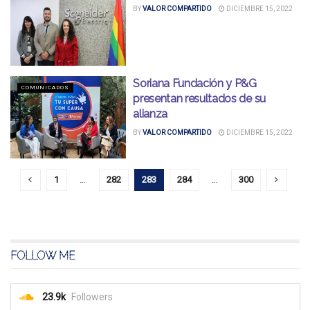
BY
VALOR COMPARTIDO
DICIEMBRE 15, 2022
Soriana Fundación y P&G
COMUNICADOS
presentan resultados de su
alianza
BY
VALOR COMPARTIDO
DICIEMBRE 15, 2022
1
…
282
283
284
…
300
FOLLOW ME
23.9k
Followers