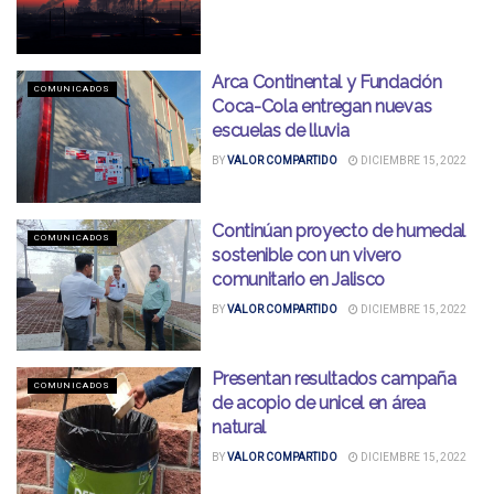
Arca Continental y Fundación
COMUNICADOS
Coca-Cola entregan nuevas
escuelas de lluvia
BY
VALOR COMPARTIDO
DICIEMBRE 15, 2022
Continúan proyecto de humedal
COMUNICADOS
sostenible con un vivero
comunitario en Jalisco
BY
VALOR COMPARTIDO
DICIEMBRE 15, 2022
Presentan resultados campaña
COMUNICADOS
de acopio de unicel en área
natural
BY
VALOR COMPARTIDO
DICIEMBRE 15, 2022