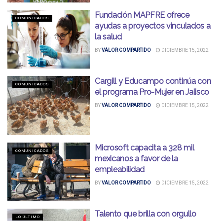
Fundación MAPFRE ofrece
COMUNICADOS
ayudas a proyectos vinculados a
la salud
BY
VALOR COMPARTIDO
DICIEMBRE 15, 2022
Cargill y Educampo continúa con
COMUNICADOS
el programa Pro-Mujer en Jalisco
BY
VALOR COMPARTIDO
DICIEMBRE 15, 2022
Microsoft capacita a 328 mil
COMUNICADOS
mexicanos a favor de la
empleabilidad
BY
VALOR COMPARTIDO
DICIEMBRE 15, 2022
Talento que brilla con orgullo
LO ÚLTIMO