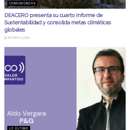
COMUNICADOS
DEACERO presenta su cuarto Informe de
Sustentabilidad y consolida metas climáticas
globales
AGOSTO 6, 2026
LO ÚLTIMO