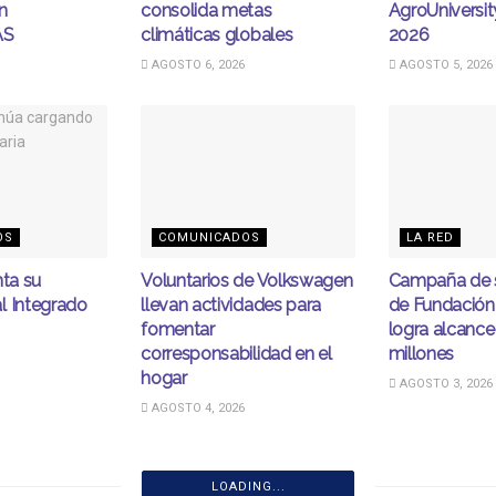
n
consolida metas
AgroUniversi
AS
climáticas globales
2026
AGOSTO 6, 2026
AGOSTO 5, 2026
OS
COMUNICADOS
LA RED
nta su
Voluntarios de Volkswagen
Campaña de s
l Integrado
llevan actividades para
de Fundación
fomentar
logra alcance
corresponsabilidad en el
millones
hogar
AGOSTO 3, 2026
AGOSTO 4, 2026
LOADING...