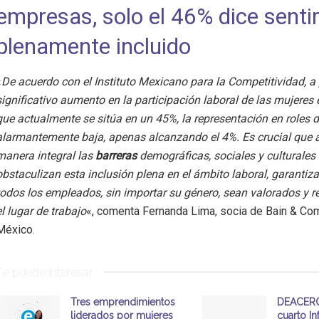
empresas, solo el 46% dice senti
plenamente incluido
«
De acuerdo con el Instituto Mexicano para la Competitividad, a 
significativo aumento en la participación laboral de las mujeres
que actualmente se sitúa en un 45%, la representación en roles d
alarmantemente baja, apenas alcanzando el 4%. Es crucial que
manera integral las
barreras
demográficas, sociales y culturales
obstaculizan esta inclusión plena en el ámbito laboral, garantiz
todos los empleados, sin importar su género, sean valorados y 
el lugar de trabajo
«, comenta Fernanda Lima, socia de Bain & Co
México.
Te puede interesar
Tres emprendimientos
DEACERO
liderados por mujeres
cuarto I