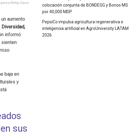
Mujeres/Betsy Davis
colocación conjunta de BONDESG y Bonos MS
por 40,000 MDP
o un aumento
PepsiCo impulsa agricultura regenerativa e
n
Diversidad,
inteligencia artificial en AgroUniversity LATAM
ón informó
2026
 sienten
omiso
ne baja en
lturales y
está
eados
 en sus