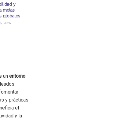
ilidad y
a metas
as globales
, 2026
de un
entorno
pleados
 fomentar
as y prácticas
eficia el
ividad y la