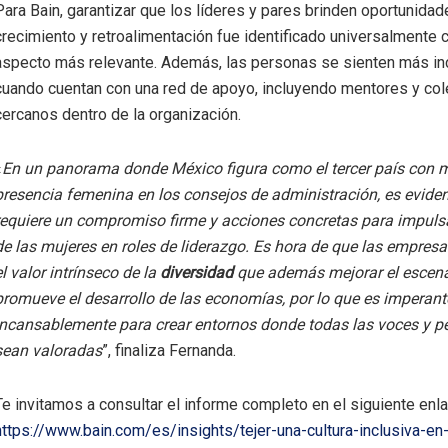
Para Bain, garantizar que los líderes y pares brinden oportunida
crecimiento y retroalimentación fue identificado universalmente 
aspecto más relevante. Además, las personas se sienten más in
cuando cuentan con una red de apoyo, incluyendo mentores y co
cercanos dentro de la organización.
«
En un panorama donde México figura como el tercer país con 
presencia femenina en los consejos de administración, es evide
requiere un compromiso firme y acciones concretas para impulsa
de las mujeres en roles de liderazgo. Es hora de que las empres
el valor intrínseco de la
diversidad
que además mejorar el escenar
promueve el desarrollo de las economías, por lo que es imperant
incansablemente para crear entornos donde todas las voces y p
sean valoradas
”, finaliza Fernanda.
Te invitamos a consultar el informe completo en el siguiente enla
https://www.bain.com/es/insights/tejer-una-cultura-inclusiva-e