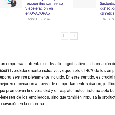
reciben financiamiento
Sustentab
y aceleración en
consolid
eNOVADORAS
climátic
AGOSTO 6, 2026
AGOSTO 6
Las empresas enfrentan un desafío significativo en la creación 
laboral
verdaderamente inclusivo, ya que solo el 46% de los em
reporta sentirse plenamente incluido. En este sentido, es crucial
mejores escenarios a través de comportamientos diarios, polític
que promuevan la diversidad y el respeto mutuo. Esto no solo ben
bienestar de los empleados, sino que también impulsa la product
innovación
en la empresa.