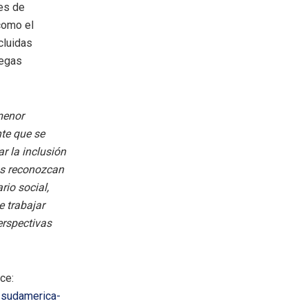
des de
como el
cluidas
legas
menor
nte que se
r la inclusión
as reconozcan
io social,
e trabajar
erspectivas
ce:
n-sudamerica-