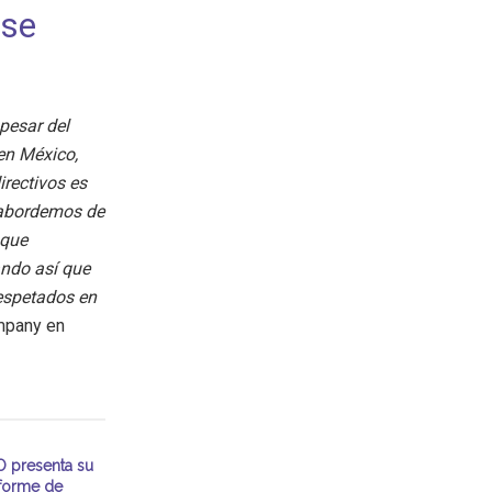
rse
pesar del
 en México,
irectivos es
 abordemos de
 que
ando así que
respetados en
mpany en
 presenta su
nforme de