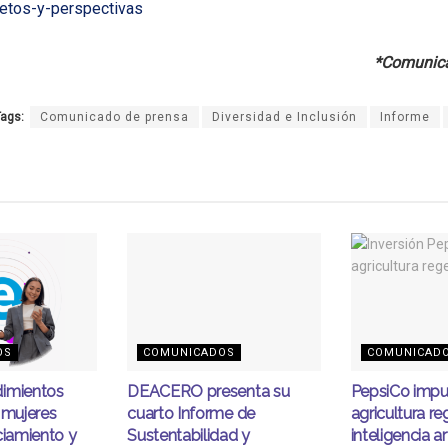
retos-y-perspectivas
*Comunica
ags:
Comunicado de prensa
Diversidad e Inclusión
Informe
OS
COMUNICADOS
COMUNICAD
imientos
DEACERO presenta su
PepsiCo impu
 mujeres
cuarto Informe de
agricultura re
ciamiento y
Sustentabilidad y
inteligencia art