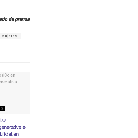
do de prensa
Mujeres
OS
lsa
generativa e
ificial en