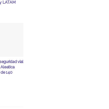
ty LATAM
eguridad vial
 Aleatica
 de 140