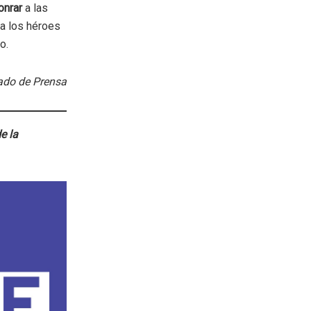
onrar
a las
 a los héroes
o.
do de Prensa
e la