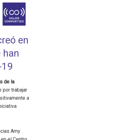
creó en
e han
-19
s de la
 por trabajar
ositivamente a
iciativa
ncias Amy
 en el Centro