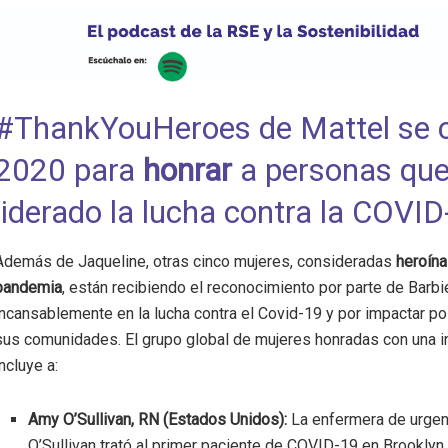
#ThankYouHeroes de Mattel se 
2020 para
honrar
a personas qu
liderado la lucha contra la COVID
Además de Jaqueline, otras cinco mujeres, consideradas
heroína
pandemia
, están recibiendo el reconocimiento por parte de Barbie
incansablemente en la lucha contra el Covid-19 y por impactar p
sus comunidades. El grupo global de mujeres honradas con una in
incluye a:
Amy O’Sullivan, RN (Estados Unidos):
La enfermera de urge
O’Sullivan trató al primer paciente de COVID-19 en Brooklyn,