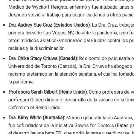
Médico de Wyckoff Heights, enfermó y fue intubada, unas
después volvió al trabajo para seguir cuidando a otros pacie
Dra. Audrey Sue Cruz (Estados Unidos):
La Dra. Cruz, trabaj
primera línea de Las Vegas, NV, durante la pandemia, unió f
otros médicos asiático-americanos para luchar contra los pr
raciales y la discriminación.
Dra. Chika Stacy Oriuwa (Canadá):
Residente de psiquiatría e
Universidad de Toronto (Canadá), la Dra. Oriuwa ha abogado 
racismo sistémico en la atención sanitaria, el cual ha tomad
la pandemia.
Profesora Sarah Gilbert (Reino Unido):
Como profesora de va
profesora Gilbert dirigió el desarrollo de la vacuna de la Un
Oxford en el Reino Unido.
Dra. Kirby White (Australia):
Médico generalista en Australia, 
fue cofundadora de la iniciativa Gowns for Doctors (Batas p
al desarrollar una bata EPI que podía lavarse y reutilizarse, 