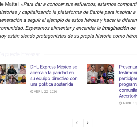
de Mattel. «
Para dar a conocer sus esfuerzos, estamos compart
historias y capitalizando la plataforma de Barbie para inspirar a
generación a seguir el ejemplo de estos héroes y hacer la diferen
comunidad. Esperamos alimentar y encender la
imaginación
de 
hoy están siendo protagonistas de su propia historia como héro
Te puede interesar
DHL Express México se
Presentan
acerca a la paridad en
testimon
su equipo directivo con
participa
una política sostenida
programa
comunita
ABRIL 22, 2026
ArcerlorM
ABRIL 18