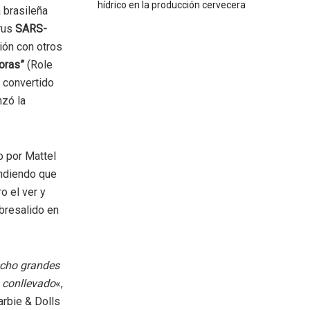
hídrico en la producción cervecera
 brasileña
irus
SARS-
ión con otros
oras”
(Role
 convertido
zó la
o por Mattel
endiendo que
ro el ver y
bresalido en
echo grandes
a conllevado
«,
arbie & Dolls