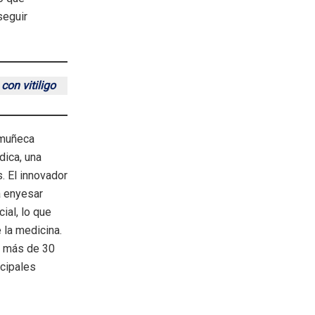
seguir
con vitiligo
muñeca
dica, una
. El innovador
a enyesar
ial, lo que
la medicina.
y más de 30
ncipales