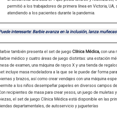
permitió a los trabajadores de primera línea en Victoria, UA, 
atendiendo a los pacientes durante la pandemia.
Puede interesarte: Barbie avanza en la inclusión, lanza muñecas 
Barbie también presenta el set de juego
Clínica Médica,
con una 
Barbie médico y cuatro áreas de juego distintas: una estación mé
mesa de examen, una máquina de rayos X y una tienda de regalos
set incluye masa modeladora a la que se le puede dar forma par
piernas y brazos, así como crear vendajes con una máquina espec
permite a los niños desempeñar papeles en diversos campos de 
Con recipientes de masa para crear yesos, un juego de muletas 
piezas, el set de juego Clínica Médica está disponible en las pri
tiendas departamentales, de autoservicio y jugueterías