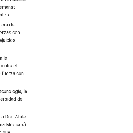
 semanas
ntes.
adora de
uerzas con
ejuicios
n la
contra el
o fuerza con
cunología, la
iversidad de
la Dra. White
ara Médicos),
lo que