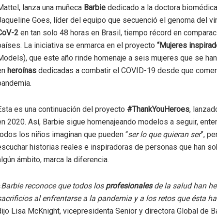
Mattel, lanza una muñeca
Barbie
dedicado a la doctora biomédica
Jaqueline Goes, líder del equipo que secuenció el genoma del v
CoV-2
en tan solo 48 horas en Brasil, tiempo récord en comparac
países. La iniciativa se enmarca en el proyecto
“Mujeres inspirad
Models), que este año rinde homenaje a seis mujeres que se han
en
heroínas
dedicadas a combatir el COVID-19 desde que comen
pandemia.
Esta es una continuación del proyecto
#ThankYouHeroes
, lanzad
en 2020. Así, Barbie sigue homenajeando modelos a seguir, ent
todos los niños imaginan que pueden “
ser lo que quieran ser
”, pe
escuchar historias reales e inspiradoras de personas que han so
algún ámbito, marca la diferencia.
«
Barbie reconoce que todos los
profesionales
de la salud han h
sacrificios al enfrentarse a la pandemia y a los retos que ésta h
dijo Lisa McKnight, vicepresidenta Senior y directora Global de B