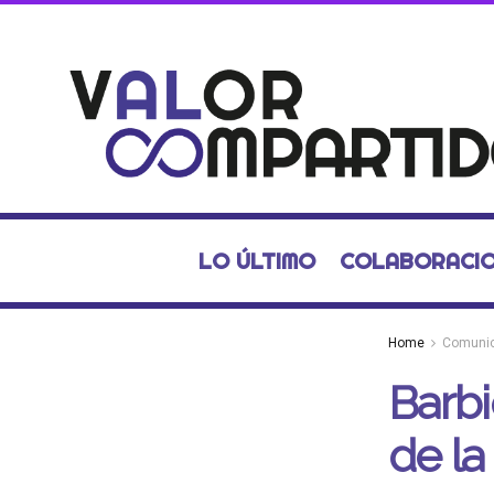
LO ÚLTIMO
COLABORACI
Home
Comuni
Barb
de l