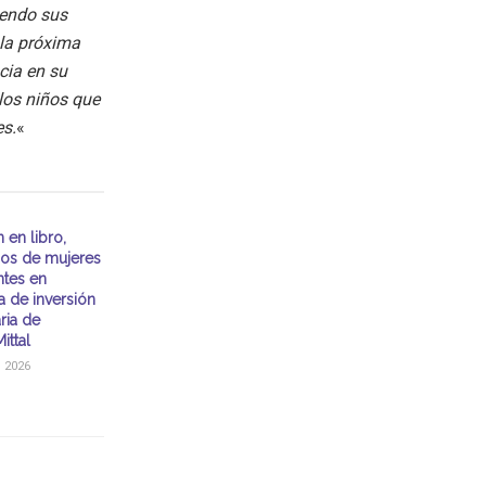
iendo sus
 la próxima
cia en su
los niños que
es.
«
 en libro,
ios de mujeres
ntes en
 de inversión
ria de
ittal
, 2026