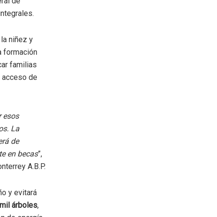
ral de
ntegrales.
la niñez y
a formación
car familias
an acceso de
r esos
os. La
erá de
te en becas
”,
nterrey A.B.P.
o y evitará
mil árboles
,