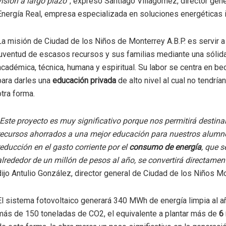
visión a largo plazo
”, expresó Santiago Villagómez, director gene
Energía Real, empresa especializada en soluciones energéticas i
La misión de Ciudad de los Niños de Monterrey A.B.P. es servir a 
juventud de escasos recursos y sus familias mediante una sólid
académica, técnica, humana y espiritual. Su labor se centra en be
para darles una
educación privada
de alto nivel al cual no tendrí
otra forma.
Este proyecto es muy significativo porque nos permitirá destina
recursos ahorrados a una mejor educación para nuestros alumn
reducción en el gasto corriente por el
consumo de energía
, que s
alrededor de un millón de pesos al año, se convertirá directamen
dijo Antulio González, director general de Ciudad de los Niños Mo
El sistema fotovoltaico generará 340 MWh de energía limpia al añ
más de 150 toneladas de CO2, el equivalente a plantar más de
6 