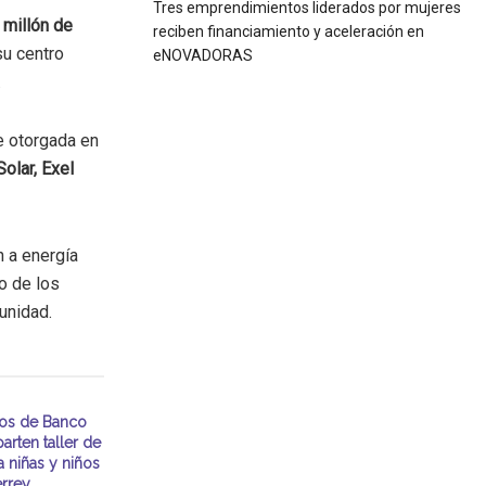
Tres emprendimientos liderados por mujeres
n
millón de
reciben financiamiento y aceleración en
su centro
eNOVADORAS
.
ue otorgada en
olar, Exel
n a energía
o de los
unidad.
ios de Banco
arten taller de
a niñas y niños
rrey