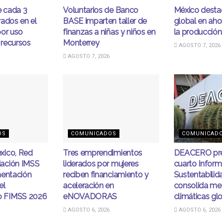
e cada 3
Voluntarios de Banco
México desta
ados en el
BASE imparten taller de
global en ahor
por uso
finanzas a niñas y niños en
la producción
 recursos
Monterrey
AGOSTO 7, 2026
AGOSTO 7, 2026
OS
COMUNICADOS
COMUNICAD
xico, Red
Tres emprendimientos
DEACERO pre
ación IMSS
liderados por mujeres
cuarto Infor
mentación
reciben financiamiento y
Sustentabilid
el
aceleración en
consolida me
 FIMSS 2026
eNOVADORAS
climáticas gl
AGOSTO 6, 2026
AGOSTO 6, 2026