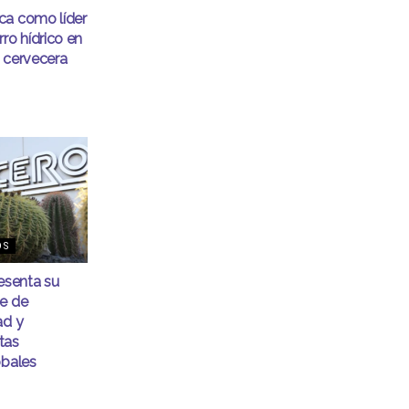
ca como líder
ro hídrico en
 cervecera
OS
senta su
me de
ad y
tas
obales