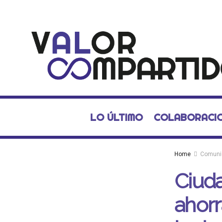
LO ÚLTIMO
COLABORACI
Home
Comuni
Ciuda
ahorr