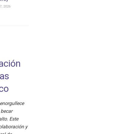
, 2026
iación
cas
ico
enorgullece
 becar
lto. Este
colaboración y