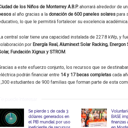
Ciudad de los Niños de Monterrey A.B.P.
ahorrará alrededor de u
pesos
al año gracias a la
donación de 600 paneles solares
para 
educativo, lo que le permitirá fortalecer su excelencia académica
La central solar tiene una capacidad instalada de 227.8 kWp, y f
colaboración por
Energía Real, Aluminext Solar Racking, Energon S
Solar, Fundación Xignux y STROM
.
Gracias a este esfuerzo conjunto, los recursos que se destinaba
eléctrica podrán financiar entre
14 y 17 becas completas
cada añ
1,300 estudiantes de 900 familias que forman parte de esta com
Te puede interesar
Se pierde 1 de cada 3
Voluntar
dólares generados en
BASE imp
el PIB mundial por uso
finanzas 
ineficiente de recursos
en Monte