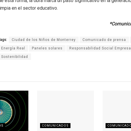
de esta forma, la obra marca un paso significativo en la generaci
limpia en el sector educativo.
*Comunica
ags:
Ciudad de los Niños de Monterrey
Comunicado de prensa
Energía Real
Paneles solares
Responsabilidad Social Empresa
Sostenibilidad
OS
COMUNICADOS
COMUNICAD