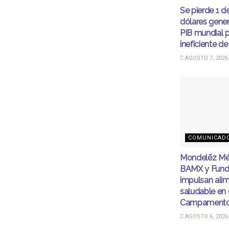
Se pierde 1 d
dólares gener
PIB mundial 
ineficiente de
AGOSTO 7, 2026
COMUNICAD
Mondelēz Mé
BAMX y Fund
impulsan ali
saludable en 
Campamento
AGOSTO 6, 2026