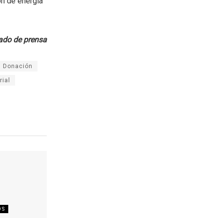
ón de energía
do de prensa
Donación
rial
OS