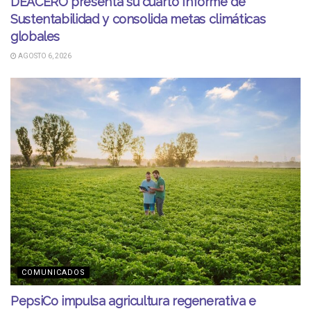
DEACERO presenta su cuarto Informe de
Sustentabilidad y consolida metas climáticas
globales
AGOSTO 6, 2026
COMUNICADOS
PepsiCo impulsa agricultura regenerativa e