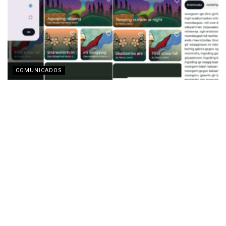
COMUNICADOS
Motorola y la Fundación Lenovo presentan la app
‘Indigenous Collections’ para la preservación de
lenguas indígenas
AGOSTO 3, 2026