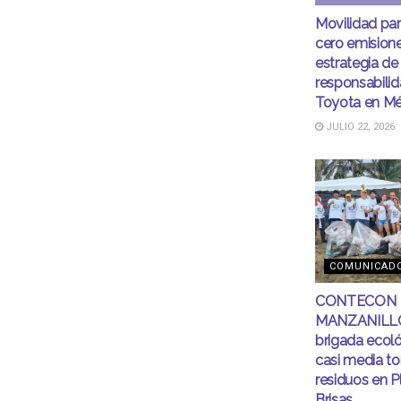
Movilidad pa
cero emisione
estrategia de
responsabilid
Toyota en Mé
JULIO 22, 2026
COMUNICAD
CONTECON
MANZANILLO 
brigada ecoló
casi media t
residuos en P
Brisas