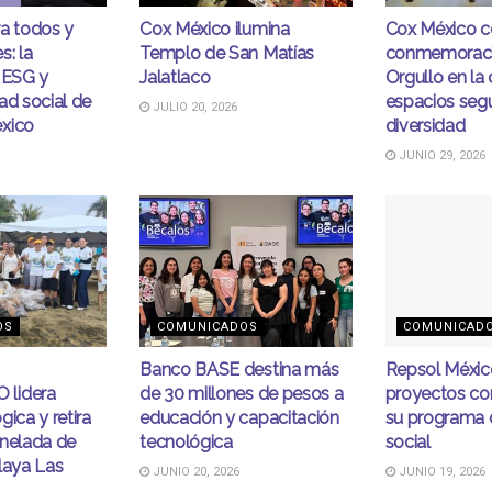
ra todos y
Cox México ilumina
Cox México c
s: la
Templo de San Matías
conmemoraci
 ESG y
Jalatlaco
Orgullo en la
ad social de
espacios segu
JULIO 20, 2026
xico
diversidad
JUNIO 29, 2026
OS
COMUNICADOS
COMUNICAD
Banco BASE destina más
Repsol Méxic
lidera
de 30 millones de pesos a
proyectos co
gica y retira
educación y capacitación
su programa d
onelada de
tecnológica
social
laya Las
JUNIO 20, 2026
JUNIO 19, 2026