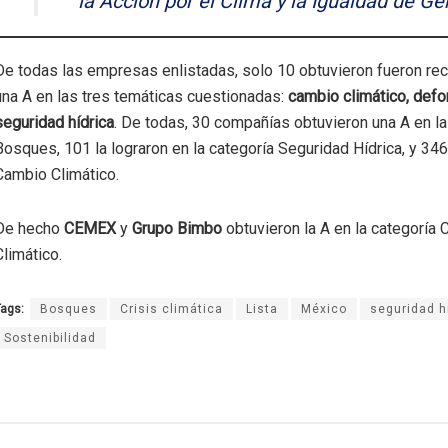
la Acción por el Clima y la Igualdad de G
De todas las empresas enlistadas, solo 10 obtuvieron fueron re
una A en las tres temáticas cuestionadas:
cambio climático, defo
seguridad hídrica
. De todas, 30 compañías obtuvieron una A en la
Bosques, 101 la lograron en la categoría Seguridad Hídrica, y 346
Cambio Climático.
De hecho
CEMEX
y
Grupo Bimbo
obtuvieron la A en la categoría
Climático.
ags:
Bosques
Crisis climática
Lista
México
seguridad h
Sostenibilidad