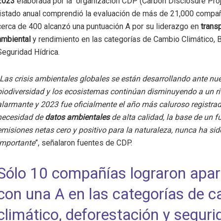
2023
elaborada por la organización CDP (Carbon Disclosure Proje
listado anual comprendió la evaluación de más de 21,000 compañ
cerca de 400 alcanzó una puntuación A por su liderazgo en
trans
ambiental
y rendimiento en las categorías de Cambio Climático,
Seguridad Hídrica.
Las crisis ambientales globales se están desarrollando ante nue
biodiversidad y los ecosistemas continúan disminuyendo a un r
alarmante y 2023 fue oficialmente el año más caluroso registrad
necesidad de
datos ambientales
de alta calidad, la base de un f
emisiones netas cero y positivo para la naturaleza, nunca ha si
importante
”, señalaron fuentes de CDP.
Sólo 10 compañías lograron apar
con una A en las categorías de 
climático, deforestación y seguri