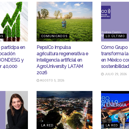
OS
COMUNICADOS
LO ÚLTIMO
participa en
PepsiCo impulsa
Cómo Grupo 
locación
agricultura regenerativa e
transforma la
 BONDESG y
inteligencia artificial en
en México co
r 40,000
AgroUniversity LATAM
sostenibilida
2026
JULIO 29, 2026
AGOSTO 5, 2026
LA RED
LA RED