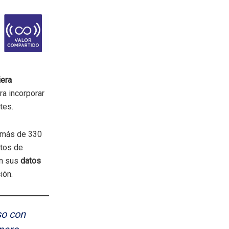
iera
ra incorporar
tes.
y más de 330
stos de
en sus
datos
ión.
o con