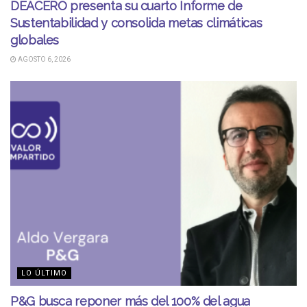
DEACERO presenta su cuarto Informe de
Sustentabilidad y consolida metas climáticas
globales
AGOSTO 6, 2026
LO ÚLTIMO
P&G busca reponer más del 100% del agua