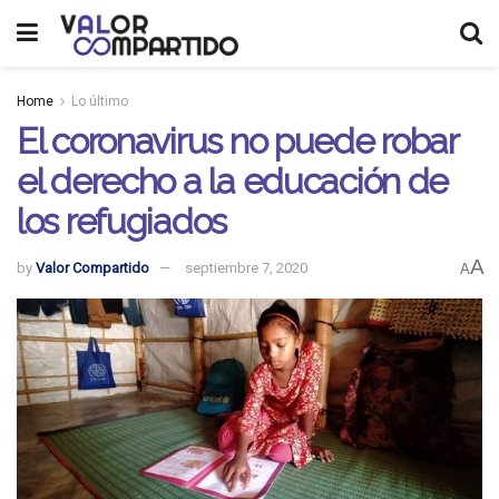
Home
Lo último
El coronavirus no puede robar
el derecho a la educación de
los refugiados
A
by
Valor Compartido
septiembre 7, 2020
A