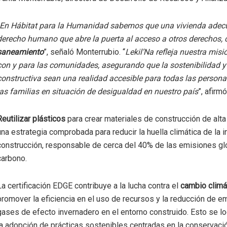
En Hábitat para la Humanidad sabemos que una vivienda adec
derecho humano que abre la puerta al acceso a otros derechos
saneamiento
”, señaló Monterrubio. “
Lekil’Na refleja nuestra misi
con y para las comunidades, asegurando que la sostenibilidad y 
constructiva sean una realidad accesible para todas las personas
las familias en situación de desigualdad en nuestro país
”, afirmó
Reutilizar plásticos
para crear materiales de construcción de alta
una estrategia comprobada para reducir la huella climática de la i
construcción, responsable de cerca del 40% de las emisiones g
carbono.
La certificación EDGE contribuye a la lucha contra el
cambio climá
promover la eficiencia en el uso de recursos y la reducción de e
gases de efecto invernadero en el entorno construido. Esto se l
la adopción de prácticas sostenibles centradas en la conservació