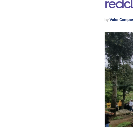
recic
by
Valor Compar