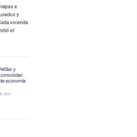
hiapas e
usados y
Cada vivienda
itió el
etStar y
consolidan
de economía
, 2026