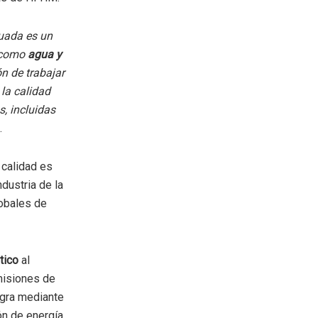
uada es un
, como
agua y
ón de trabajar
la calidad
, incluidas
.
 calidad es
ndustria de la
lobales de
tico
al
misiones de
ogra mediante
n de energía,