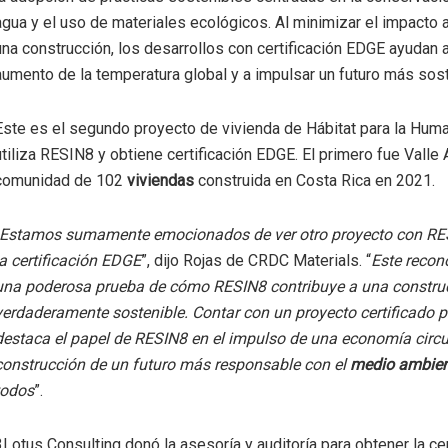
agua y el uso de materiales ecológicos. Al minimizar el impacto 
una construcción, los desarrollos con certificación EDGE ayudan a 
aumento de la temperatura global y a impulsar un futuro más sost
Este es el segundo proyecto de vivienda de Hábitat para la Hum
utiliza RESIN8 y obtiene certificación EDGE. El primero fue Valle 
comunidad de 102
viviendas
construida en Costa Rica en 2021.
Estamos sumamente emocionados de ver otro proyecto con RE
la certificación EDGE
”, dijo Rojas de CRDC Materials. “
Este recon
una poderosa prueba de cómo RESIN8 contribuye a una constru
verdaderamente sostenible. Contar con un proyecto certificado 
destaca el papel de RESIN8 en el impulso de una economía circul
construcción de un futuro más responsable con el
medio ambien
todos
”.
3Lotus Consulting donó la asesoría y auditoría para obtener la cer