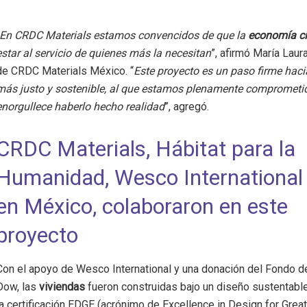
En CRDC Materials estamos convencidos de que la
economía ci
estar al servicio de quienes más la necesitan
”, afirmó María Laur
de CRDC Materials México. “
Este proyecto es un paso firme haci
más justo y sostenible, al que estamos plenamente comprometid
enorgullece haberlo hecho realidad
”, agregó.
CRDC Materials, Hábitat para la
Humanidad, Wesco International
en México, colaboraron en este
proyecto
Con el apoyo de Wesco International y una donación del Fondo 
Dow, las
viviendas
fueron construidas bajo un diseño sustentabl
la certificación EDGE (acrónimo de Excellence in Design for Grea