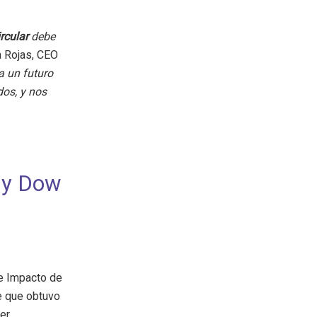
rcular
debe
a Rojas, CEO
a un futuro
os, y nos
 y Dow
de Impacto de
e que obtuvo
ter