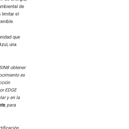
ambiental de
limitar el
enible.
anidad que
Azul, una
SIN8 obtener
ocimiento es
cción
por EDGE
ar y en la
te
, para
tificación