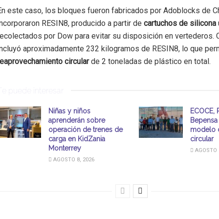
En este caso, los bloques fueron fabricados por Adoblocks de C
incorporaron RESIN8, producido a partir de
cartuchos de silicona
recolectados por Dow para evitar su disposición en vertederos. 
incluyó aproximadamente 232 kilogramos de RESIN8, lo que perm
reaprovechamiento circular
de 2 toneladas de plástico en total.
Te puede interesar
Niñas y niños
ECOCE, P
aprenderán sobre
Bepensa 
operación de trenes de
modelo 
carga en KidZania
circular
Monterrey
AGOSTO 8
AGOSTO 8, 2026