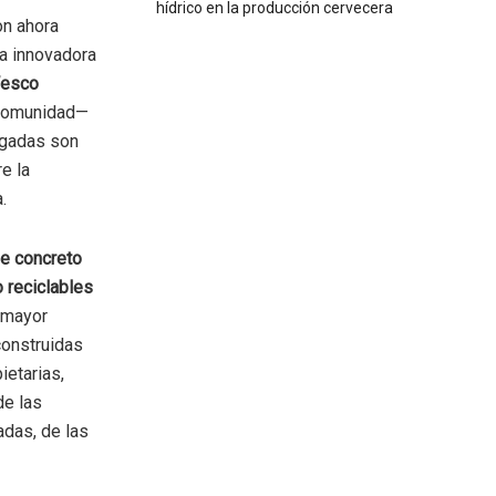
hídrico en la producción cervecera
on ahora
na innovadora
Wesco
 comunidad—
regadas son
e la
.
e concreto
 reciclables
 mayor
construidas
ietarias,
de las
adas, de las