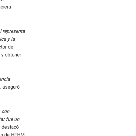
nciera
l representa
ica y la
ctor de
 y obtener
encia
”, aseguró
n con
tar fue un
, destacó
zas de HFHM.