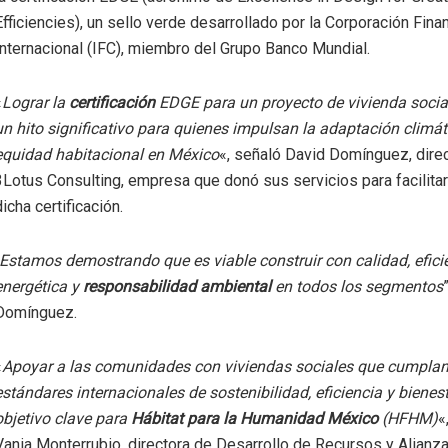
Efficiencies), un sello verde desarrollado por la Corporación Fina
Internacional (IFC), miembro del Grupo Banco Mundial.
«
Lograr la
certificación
EDGE para un proyecto de vivienda socia
un hito significativo para quienes impulsan la adaptación climát
equidad habitacional en México
«, señaló David Domínguez, dire
3Lotus Consulting, empresa que donó sus servicios para facilitar
dicha certificación.
Estamos demostrando que es viable construir con calidad, efici
energética y
responsabilidad ambiental
en todos los segmentos
Domínguez.
«
Apoyar a las comunidades con viviendas sociales que cumpla
estándares internacionales de sostenibilidad, eficiencia y bienes
objetivo clave para
Hábitat para la Humanidad México
(HFHM)
«
Vania Monterrubio, directora de Desarrollo de Recursos y Alian