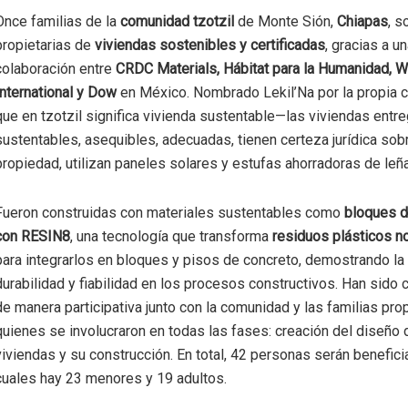
Once familias de la
comunidad tzotzil
de Monte Sión,
Chiapas
, s
propietarias de
viviendas sostenibles y certificadas
, gracias a u
colaboración entre
CRDC Materials, Hábitat para la Humanidad, 
International y Dow
en México. Nombrado Lekil’Na por la propia
que en tzotzil significa vivienda sustentable—las viviendas ent
sustentables, asequibles, adecuadas, tienen certeza jurídica sobr
propiedad, utilizan paneles solares y estufas ahorradoras de leña
Fueron construidas con materiales sustentables como
bloques d
con RESIN8
, una tecnología que transforma
residuos plásticos no
para integrarlos en bloques y pisos de concreto, demostrando la
durabilidad y fiabilidad en los procesos constructivos. Han sido 
de manera participativa junto con la comunidad y las familias prop
quienes se involucraron en todas las fases: creación del diseño 
viviendas y su construcción. En total, 42 personas serán benefici
cuales hay 23 menores y 19 adultos.