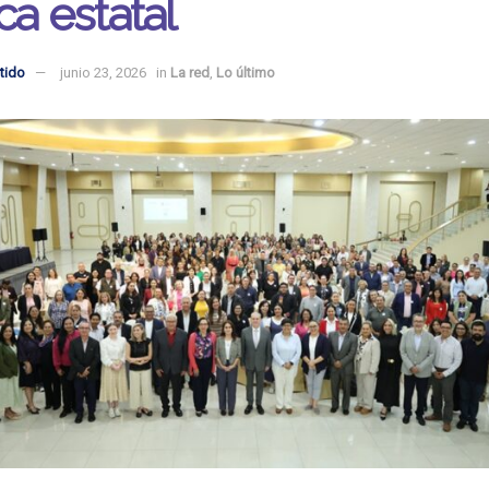
ca estatal
tido
junio 23, 2026
in
La red
,
Lo último