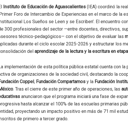
El
Instituto de Educación de Aguascalientes
(IEA) coordinó la rea
‘Primer Foro de Intercambio de Experiencias en el marco de la es
institucional Los Sueños se Leen y se Escriben’. El encuentro c
de 300 profesionales del sector —entre docentes, directivos, su
asesores técnico-pedagógicos— con el objetivo de evaluar las
m
aplicadas durante el ciclo escolar 2025-2026 y estructurar los
consolidación del
aprendizaje de la lectura y la escritura en eta
La implementación de esta política pública estatal cuenta con la 
activa de organizaciones de la sociedad civil, destacando la coo
Fundación Coppel
,
Fundación Compartamos
y la
Fundación Instit
México
. Tras el cierre de este primer año de operaciones, las
aut
educativas
anunciaron que el programa iniciará una fase de expa
progresiva hasta alcanzar el 100% de las escuelas primarias públ
entidad, proyectando un impacto positivo en más de 71 mil estu
inscritos de primero a tercer grado.