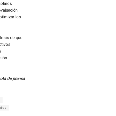
colares
evaluación
ptimizar los
 tesis de que
ctivos
a
sión
ota de prensa
ntes