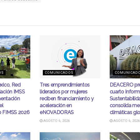
OS
COMUNICADOS
COMUNICAD
xico, Red
Tres emprendimientos
DEACERO pre
ación IMSS
liderados por mujeres
cuarto Infor
mentación
reciben financiamiento y
Sustentabilid
el
aceleración en
consolida me
 FIMSS 2026
eNOVADORAS
climáticas gl
AGOSTO 6, 2026
AGOSTO 6, 2026