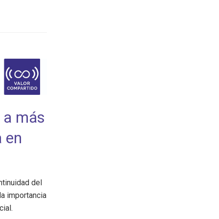
á a más
a en
ntinuidad del
la importancia
cial
.