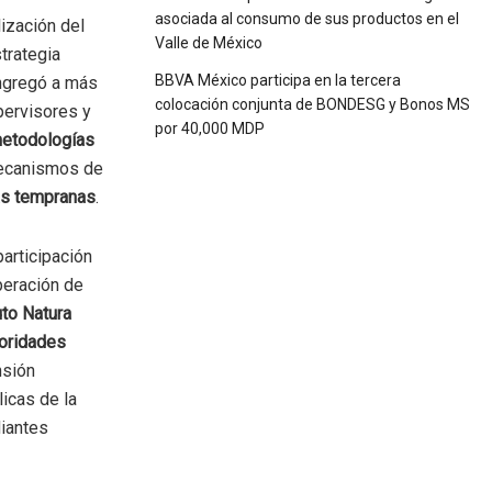
asociada al consumo de sus productos en el
lización del
Valle de México
trategia
BBVA México participa en la tercera
ongregó a más
colocación conjunta de BONDESG y Bonos MS
pervisores y
por 40,000 MDP
etodologías
 mecanismos de
pas tempranas
.
participación
peración de
uto Natura
oridades
nsión
icas de la
diantes