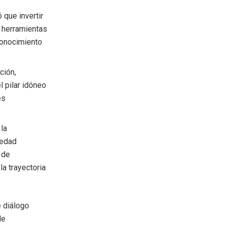
ó que invertir
 herramientas
 conocimiento
ción,
l pilar idóneo
es
 la
 edad
 de
la trayectoria
e diálogo
de