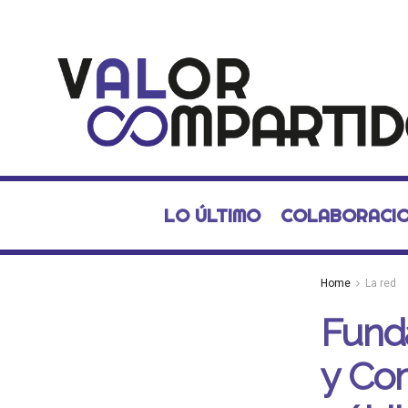
LO ÚLTIMO
COLABORACI
Home
La red
Funda
y Com