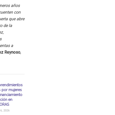
rimeros años
cuenten con
uerta que abre
o de la
z,
s
entas a
rez Reynoso
,
rendimientos
s por mujeres
financiamiento
ación en
ORAS
, 2026