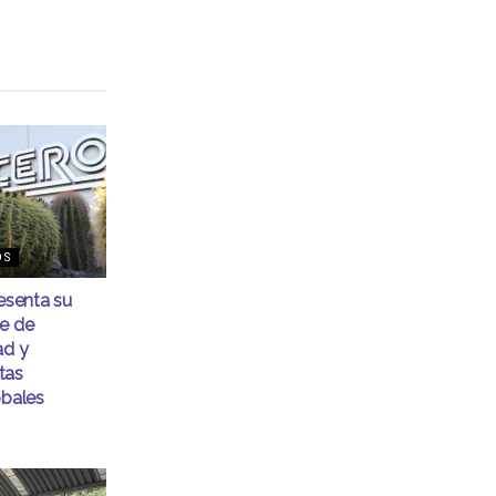
OS
senta su
me de
ad y
tas
obales