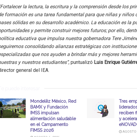
“Fortalecer la lectura, la escritura y la comprensión desde los p
de formación es una tarea fundamental para que niñas y niños 
bases sólidas en su desarrollo académico. La educación es la p
oportunidades y permite construir mejores futuros; por ello, dentr
política educativa que impulsa nuestra gobernadora Tere Jiméne
seguiremos consolidando alianzas estratégicas con institucione
especializadas que nos ayuden a brindar más y mejores herrami
nuestras y nuestros estudiantes”
, puntualizó
Luis Enrique Gutiér
director general del IEA
.
Te puede interesar
Mondelēz México, Red
Tres emp
BAMX y Fundación
liderado
IMSS impulsan
reciben 
alimentación saludable
y aceler
en el Campamento
eNOVAD
FIMSS 2026
AGOSTO 6