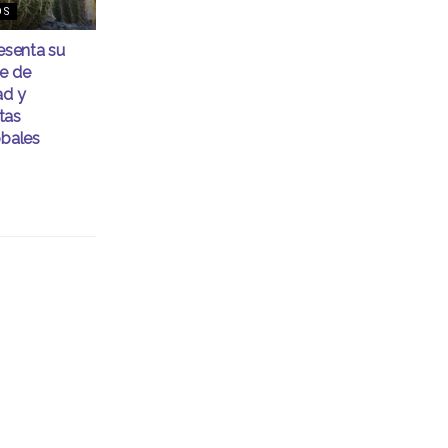
OS
senta su
me de
ad y
tas
obales