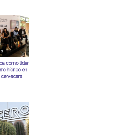
OS
ca como líder
ro hídrico en
 cervecera