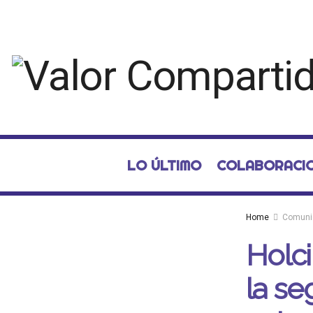
LO ÚLTIMO
COLABORACI
Home
Comuni
Holc
la se