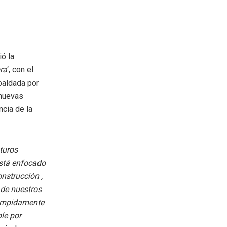
ó la
ra
‘, con el
paldada por
 nuevas
ncia de la
turos
está enfocado
onstrucción ,
 de nuestros
rumpidamente
le por