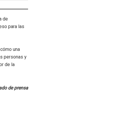
a de
reso para las
e cómo una
as personas y
r de la
do de prensa