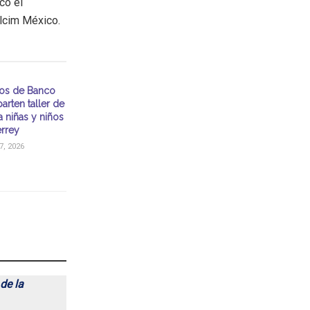
icó el
olcim México.
ios de Banco
arten taller de
a niñas y niños
rrey
, 2026
de la