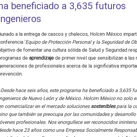
ha beneficiado a 3,635 futuros
ingenieros
Aunado a la entrega de cascos y chalecos, Holcim México imparti
conferencia ‘
Equipo de Protección Personal y la Seguridad de Ob
objetivo de fomentar una cultura sólida de Salud y Seguridad res
programas de
aprendizaje
de primer nivel que sensibilizan a las
generaciones de profesionales acerca de la significativa importa
prevención.
«Desde hace seis años, este programa ha beneficiado a 3,635 fu
ingenieros de Nuevo León y de México. Holcim México no solo 
en comercializar en el mercado soluciones
sostenibles
para la c
sino que también se preocupa por las comunidades y desarrollo
jóvenes profesionales. Nos enorgullece ser reconocidos ininter
desde hace 23 años como una Empresa Socialmente Responsab