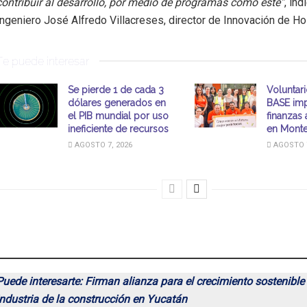
contribuir al desarrollo, por medio de programas como éste”
, ind
Ingeniero
José Alfredo Villacreses, director de Innovación de H
Te puede interesar
Se pierde 1 de cada 3
Voluntar
dólares generados en
BASE imp
el PIB mundial por uso
finanzas 
ineficiente de recursos
en Monte
AGOSTO 7, 2026
AGOSTO 7
Puede interesarte: Firman alianza para el crecimiento sostenible 
industria de la construcción en Yucatán