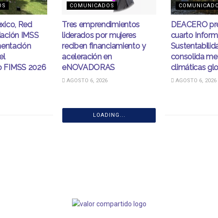
OS
COMUNICADOS
COMUNICAD
xico, Red
Tres emprendimientos
DEACERO pre
ación IMSS
liderados por mujeres
cuarto Infor
mentación
reciben financiamiento y
Sustentabilid
el
aceleración en
consolida me
 FIMSS 2026
eNOVADORAS
climáticas gl
AGOSTO 6, 2026
AGOSTO 6, 2026
LOADING...