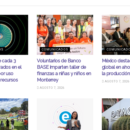
OS
COMUNICADOS
COMUNICAD
e cada 3
Voluntarios de Banco
México desta
ados en el
BASE imparten taller de
global en ahor
por uso
finanzas a niñas y niños en
la producción
 recursos
Monterrey
AGOSTO 7, 2026
AGOSTO 7, 2026