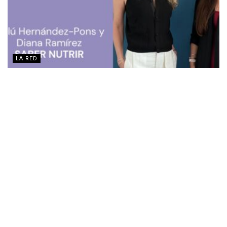
LA RED
De la asistencia a la soberanía alimentaria para
erradicar la desnutrición infantil
JUNIO 9, 2026