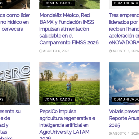
OS
COMUNICADOS
COMUNICAD
ca como líder
Mondelēz México, Red
Tres emprend
rro hídrico en
BAMX y Fundación IMSS
liderados por
n cervecera
impulsan alimentación
reciben finan
saludable en el
aceleración e
Campamento FIMSS 2026
eNOVADOR
AGOSTO 6, 2026
AGOSTO 6, 2026
OS
COMUNICADOS
COMUNICAD
senta su
PepsiCo impulsa
Volaris prese
me de
agricultura regenerativa e
Reporte Anua
ad y
inteligencia artificial en
2025
tas
AgroUniversity LATAM
AGOSTO 4, 2026
obales
2026