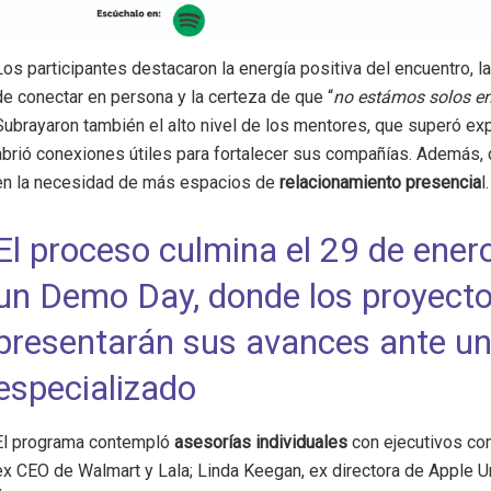
Los participantes destacaron la energía positiva del encuentro, l
de conectar en persona y la certeza de que “
no estámos solos en
Subrayaron también el alto nivel de los mentores, que superó ex
abrió conexiones útiles para fortalecer sus compañías. Además, 
en la necesidad de más espacios de
relacionamiento presencia
l.
El proceso culmina el 29 de ener
un Demo Day, donde los proyect
presentarán sus avances ante un
especializado
El programa contempló
asesorías individuales
con ejecutivos co
ex CEO de Walmart y Lala; Linda Keegan, ex directora de Apple Un