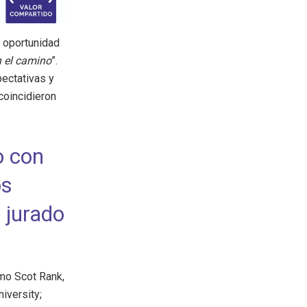
a oportunidad
 el camino
”.
pectativas y
coincidieron
o con
os
 jurado
mo Scot Rank,
iversity;