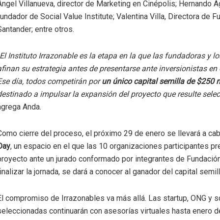
Ángel Villanueva, director de Marketing en Cinépolis; Hernando Ag
fundador de Social Value Institute; Valentina Villa, Directora de 
Santander; entre otros.
El Instituto Irrazonable es la etapa en la que las fundadoras y 
afinan su estrategia antes de presentarse ante inversionistas en
Ese día, todos competirán por
un único capital semilla de $250 m
destinado a impulsar la expansión del proyecto que resulte sele
agrega Anda.
Como cierre del proceso, el próximo 29 de enero se llevará a cab
Day
, un espacio en el que las 10 organizaciones participantes p
proyecto ante un jurado conformado por integrantes de Fundación
finalizar la jornada, se dará a conocer al ganador del capital semill
El compromiso de Irrazonables va más allá. Las startup, ONG y 
seleccionadas continuarán con asesorías virtuales hasta enero d