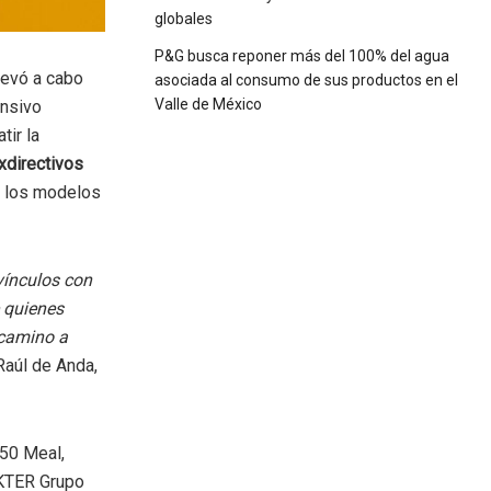
globales
P&G busca reponer más del 100% del agua
levó a cabo
asociada al consumo de sus productos en el
Valle de México
ensivo
ir la
xdirectivos
r los modelos
vínculos con
e quienes
 camino a
 Raúl de Anda,
050 Meal,
IIKTER Grupo