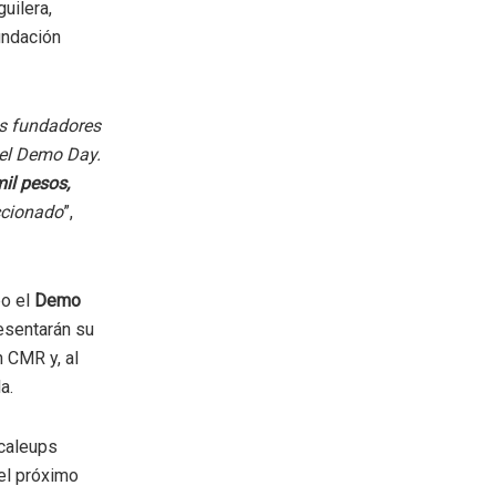
uilera,
Fundación
los fundadores
 el Demo Day.
il pesos,
ccionado
”,
o el
Demo
resentarán su
 CMR y, al
a.
scaleups
el próximo