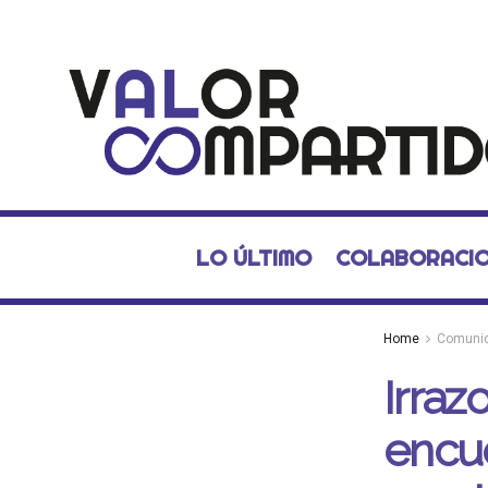
LO ÚLTIMO
COLABORACI
Home
Comuni
Irra
encu