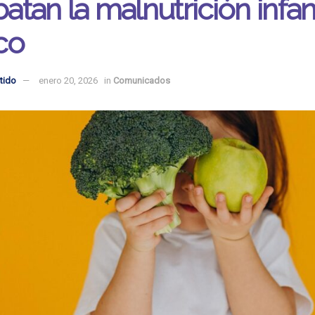
tan la malnutrición infant
co
tido
enero 20, 2026
in
Comunicados