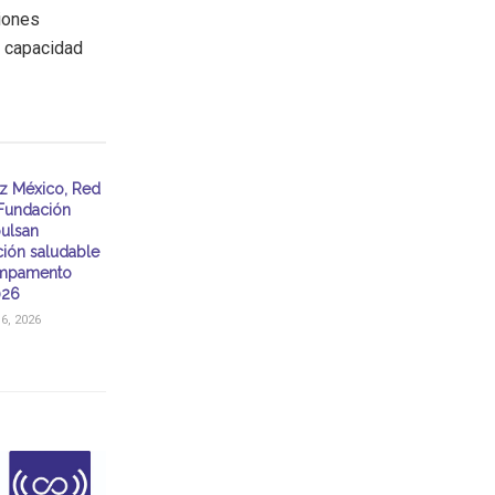
iones
u capacidad
z México, Red
Fundación
ulsan
ción saludable
ampamento
026
, 2026