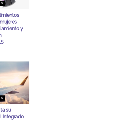
OS
imientos
 mujeres
ciamiento y
n
AS
OS
nta su
l Integrado