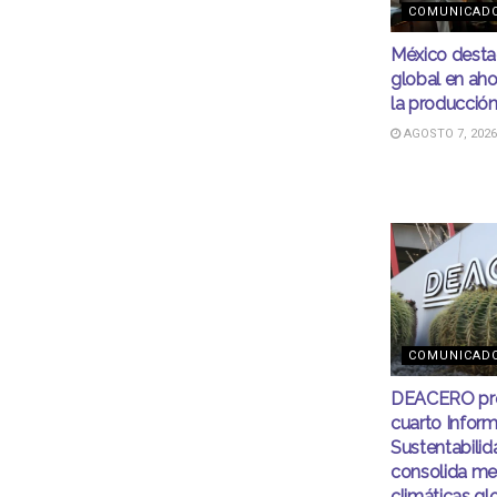
COMUNICAD
México desta
global en aho
la producció
AGOSTO 7, 2026
COMUNICAD
DEACERO pre
cuarto Infor
Sustentabilid
consolida me
climáticas gl