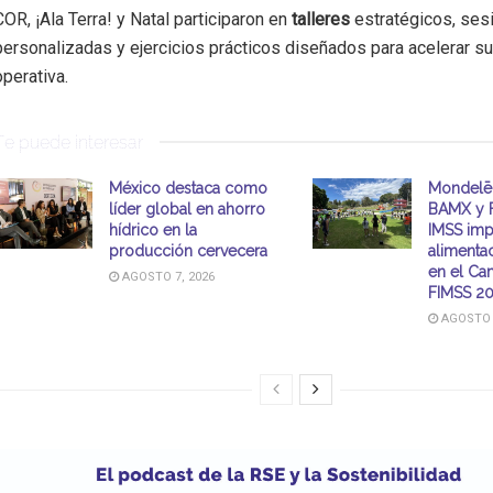
COR, ¡Ala Terra! y Natal participaron en
talleres
estratégicos, ses
personalizadas y ejercicios prácticos diseñados para acelerar s
operativa.
Te puede interesar
México destaca como
Mondelē
líder global en ahorro
BAMX y 
hídrico en la
IMSS imp
producción cervecera
alimenta
en el C
AGOSTO 7, 2026
FIMSS 2
AGOSTO 6