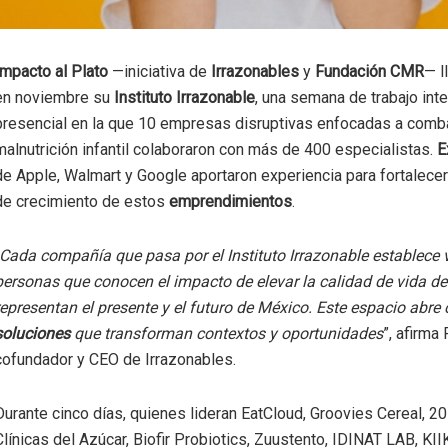
Impacto al Plato
—iniciativa de
Irrazonables
y
Fundación CMR
— l
en noviembre su
Instituto Irrazonable
, una semana de trabajo int
presencial en la que 10 empresas disruptivas enfocadas a combat
malnutrición infantil colaboraron con más de 400 especialistas.
E
de Apple, Walmart y Google aportaron experiencia para fortalece
de crecimiento de estos
emprendimientos
.
Cada compañía que pasa por el Instituto Irrazonable establece 
personas que conocen el impacto de elevar la calidad de vida d
representan el presente y el futuro de México. Este espacio abre
soluciones
que transforman contextos y oportunidades
”, afirma
cofundador y CEO de Irrazonables.
Durante cinco días, quienes lideran EatCloud, Groovies Cereal, 2
Clínicas del Azúcar, Biofir Probiotics, Zuustento, IDINAT LAB, K