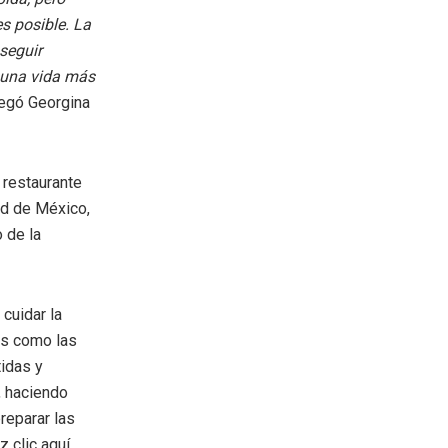
s posible. La
seguir
 una vida más
regó Georgina
 restaurante
ad de México,
 de la
cuidar la
os como las
tidas y
, haciendo
reparar las
 clic aquí.