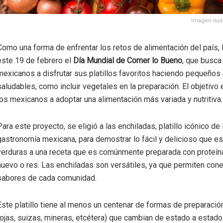
Imagen ilust
Como una forma de enfrentar los retos de alimentación del país, 
este 19 de febrero el
Día Mundial de Comer lo Bueno
, que busca
mexicanos a disfrutar sus platillos favoritos haciendo pequeño
saludables, como incluir vegetales en la preparación. El objetivo e
los mexicanos a adoptar una alimentación más variada y nutritiva.
Para este proyecto, se eligió a las enchiladas, platillo icónico de 
gastronomía mexicana, para demostrar lo fácil y delicioso que e
verduras a una receta que es comúnmente preparada con proteína
huevo o res. Las enchiladas son versátiles, ya que permiten cone
sabores de cada comunidad.
Este platillo tiene al menos un centenar de formas de preparació
rojas, suizas, mineras, etcétera) que cambian de estado a estado