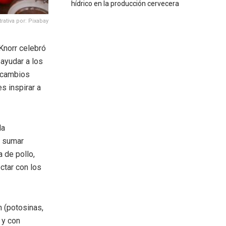
hídrico en la producción cervecera
rativa por: Pixabay
Knorr celebró
 ayudar a los
s cambios
s inspirar a
la
s sumar
 de pollo,
ctar con los
n (potosinas,
 y con