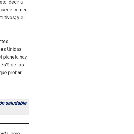
to: decir a
 puede comer
ritivos; y el
ntes
nes Unidas
el planeta hay
 75% de los
 que probar
ón saludable
pida, pero