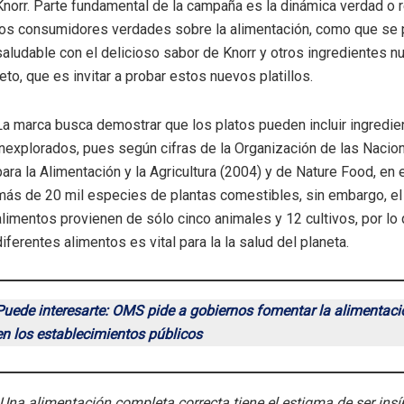
Knorr. Parte fundamental de la campaña es la dinámica verdad o re
los consumidores verdades sobre la alimentación, como que se
saludable con el delicioso sabor de Knorr y otros ingredientes nut
reto, que es invitar a probar estos nuevos platillos.
La marca busca demostrar que los platos pueden incluir ingredie
inexplorados, pues según cifras de la Organización de las Nacio
para la Alimentación y la Agricultura (2004) y de Nature Food, en 
más de 20 mil especies de plantas comestibles, sin embargo, el
alimentos provienen de sólo cinco animales y 12 cultivos, por lo
diferentes alimentos es vital para la la salud del planeta.
Puede interesarte: OMS pide a gobiernos fomentar la alimentaci
en los establecimientos públicos
Una alimentación completa correcta tiene el estigma de ser insí