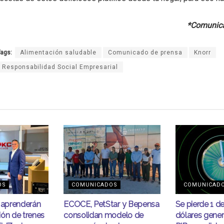
*Comunica
ags:
Alimentación saludable
Comunicado de prensa
Knorr
Responsabilidad Social Empresarial
OS
COMUNICADOS
COMUNICAD
s aprenderán
ECOCE, PetStar y Bepensa
Se pierde 1 d
ión de trenes
consolidan modelo de
dólares gener