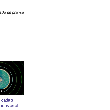
do de prensa
OS
e cada 3
ados en el