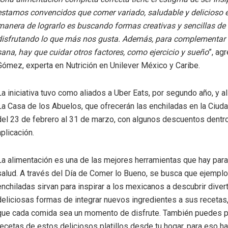
estamos convencidos que comer variado, saludable y delicioso e
manera de lograrlo es buscando formas creativas y sencillas de 
disfrutando lo que más nos gusta. Además, para complementar
sana, hay que cuidar otros factores, como ejercicio y sueño
”, ag
Gómez, experta en Nutrición en Unilever México y Caribe.
La iniciativa tuvo como aliados a Uber Eats, por segundo año, y al
La Casa de los Abuelos, que ofrecerán las enchiladas en la Ciud
del 23 de febrero al 31 de marzo, con algunos descuentos dentro
aplicación.
La alimentación es una de las mejores herramientas que hay para 
salud. A través del Día de Comer lo Bueno, se busca que ejempl
enchiladas sirvan para inspirar a los mexicanos a descubrir diver
deliciosas formas de integrar nuevos ingredientes a sus recetas
que cada comida sea un momento de disfrute. También puedes p
recetas de estos deliciosos platillos desde tu hogar, para eso haz