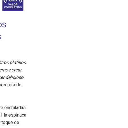
os
s
ros platillos
remos crear
er delicioso
irectora de
e enchiladas,
, la espinaca
el toque de