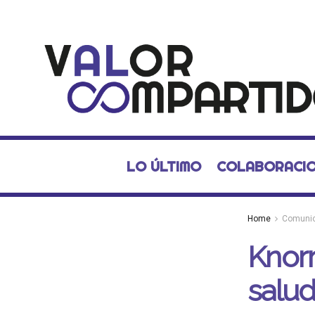
LO ÚLTIMO
COLABORACI
Home
Comuni
Knorr
salud