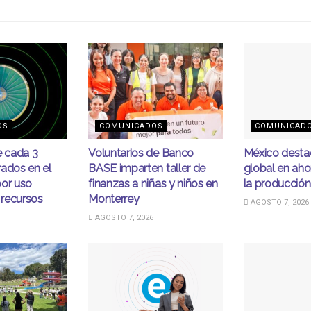
OS
COMUNICADOS
COMUNICAD
e cada 3
Voluntarios de Banco
México desta
ados en el
BASE imparten taller de
global en ahor
por uso
finanzas a niñas y niños en
la producción
 recursos
Monterrey
AGOSTO 7, 2026
AGOSTO 7, 2026