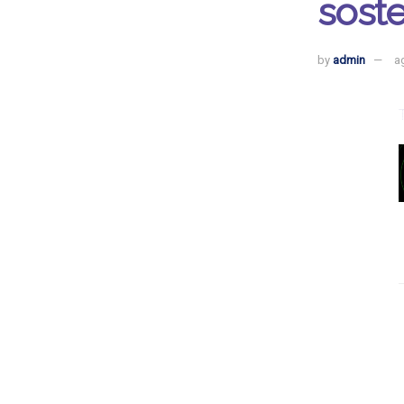
soste
by
admin
a