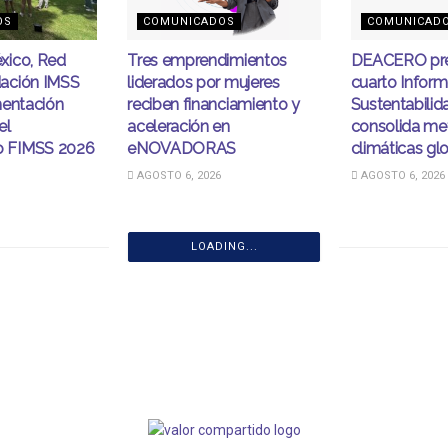
OS
COMUNICADOS
COMUNICAD
xico, Red
Tres emprendimientos
DEACERO pre
ación IMSS
liderados por mujeres
cuarto Infor
mentación
reciben financiamiento y
Sustentabilid
el
aceleración en
consolida me
 FIMSS 2026
eNOVADORAS
climáticas gl
AGOSTO 6, 2026
AGOSTO 6, 2026
LOADING...