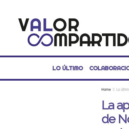
LO ÚLTIMO
COLABORACI
Home
Lo últi
La ap
de No