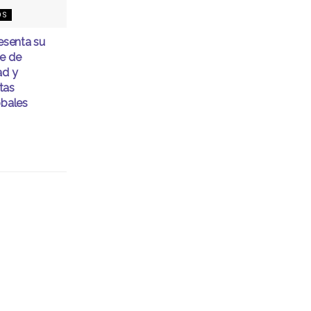
OS
senta su
me de
ad y
tas
obales