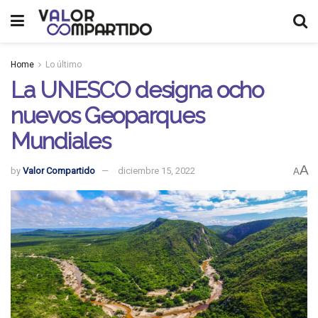
Home
Lo último
La UNESCO designa ocho
nuevos Geoparques
Mundiales
A
by
Valor Compartido
diciembre 15, 2022
A