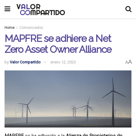
Home
Comunicados
MAPFRE se adhiere a Net
Zero Asset Owner Alliance
A
by
Valor Compartido
enero 12, 2023
A
MAPFRE
se ha adherido a la
Alianza de Propietarios de