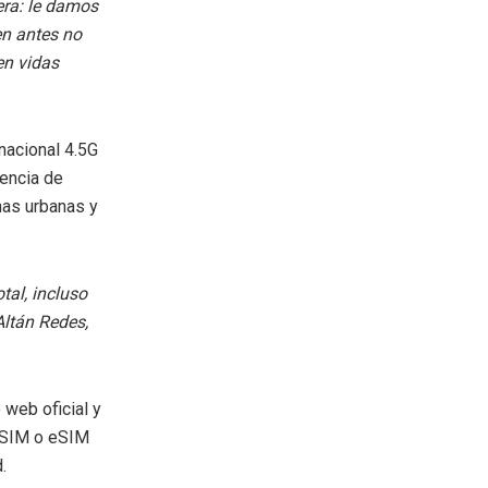
era: le damos
en antes no
en vidas
nacional 4.5G
iencia de
as urbanas y
tal, incluso
Altán Redes,
 web oficial y
r SIM o eSIM
.