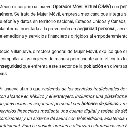
México incorporó un nuevo
Operador Móvil Virtual (OMV)
con
per
género
. Se trata de Mujer Móvil, empresa mexicana que integra s
telefonía y datos en territorio nacional, Estados Unidos y Canadá,
plataforma orientada a la prevención en
seguridad personal
, acc
telemedicina y servicios financieros dirigidos al empoderamient
Rocío Villanueva, directora general de Mujer Móvil, explicó que el
acompañar a las mujeres de manera permanente ante el contexto
inseguridad
que enfrenta este sector de la
población
en diversas
país.
Villanueva afirmó que «
además de los servicios tradicionales de 
con alcance en México y el extranjero, incluimos una plataform
de prevención en seguridad personal con
botones de pánico
y ru
servicios financieros mediante una cuenta digital y tarjeta de déb
comisiones; y un sistema de salud con telemedicina, asistencia
nutricional. Esto es posible gracias a alianzas estratégicas con