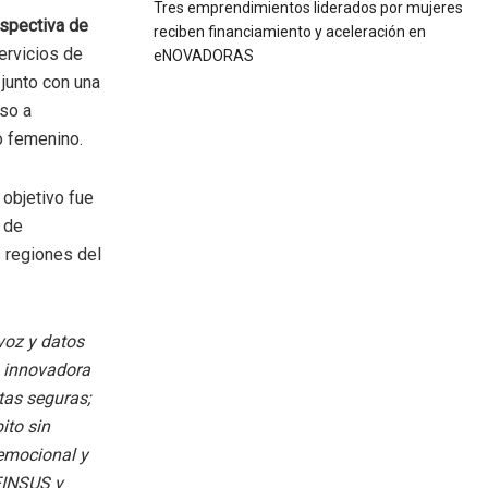
Tres emprendimientos liderados por mujeres
spectiva de
reciben financiamiento y aceleración en
ervicios de
eNOVADORAS
 junto con una
eso a
o femenino.
 objetivo fue
 de
 regiones del
voz y datos
a innovadora
tas seguras;
ito sin
 emocional y
 FINSUS y