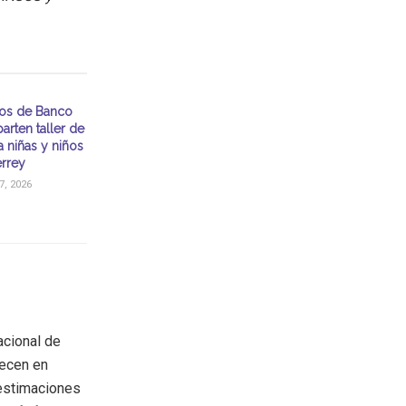
ios de Banco
arten taller de
a niñas y niños
rrey
, 2026
acional de
ecen en
 estimaciones