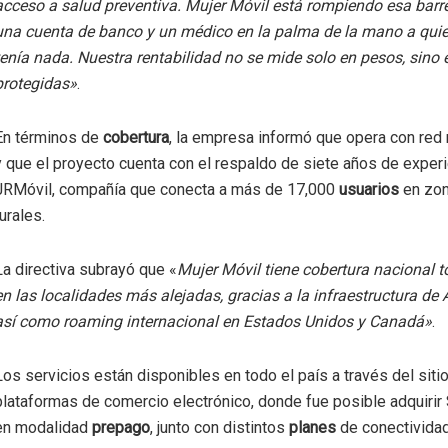
acceso a salud preventiva. Mujer Móvil está rompiendo esa barr
una cuenta de banco y un médico en la palma de la mano a qui
tenía nada. Nuestra rentabilidad no se mide solo en pesos, sino 
protegidas»
.
En términos de
cobertura
, la empresa informó que opera con red 
y que el proyecto cuenta con el respaldo de siete años de exper
JRMóvil, compañía que conecta a más de 17,000
usuarios
en zon
rurales.
La directiva subrayó que «
Mujer Móvil tiene cobertura nacional to
en las localidades más alejadas, gracias a la infraestructura de 
así como roaming internacional en Estados Unidos y Canadá»
.
Los servicios están disponibles en todo el país a través del sitio
plataformas de comercio electrónico, donde fue posible adquiri
en modalidad
prepago
, junto con distintos
planes
de conectividad