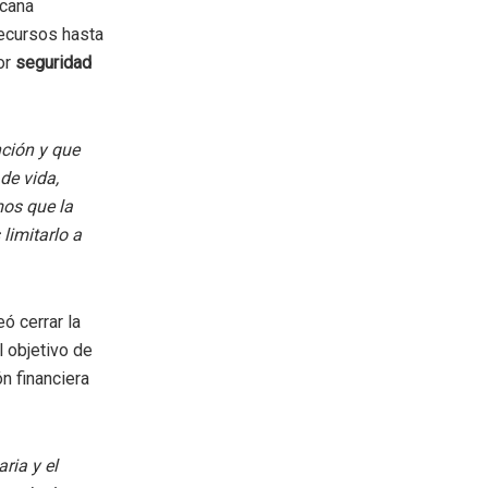
icana
ecursos hasta
or
seguridad
nción y que
de vida,
mos que la
imitarlo a
eó cerrar la
l objetivo de
n financiera
ria y el