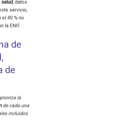
e
salud
, datos
ste servicio,
i el 40 % no
n la ENIF.
ma de
,
a de
prioriza la
ón
de cada una
ales incluidos