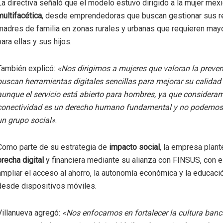
La directiva señaló que el modelo estuvo dirigido a la mujer mex
multifacética
, desde emprendedoras que buscan gestionar sus r
madres de familia en zonas rurales y urbanas que requieren may
para ellas y sus hijos.
También explicó:
«Nos dirigimos a mujeres que valoran la preve
buscan herramientas digitales sencillas para mejorar su calidad 
aunque el servicio está abierto para hombres, ya que considera
conectividad es un derecho humano fundamental y no podemos l
un grupo social»
.
Como parte de su estrategia de
impacto social
, la empresa plant
brecha digital
y financiera mediante su alianza con FINSUS, con e
ampliar el acceso al ahorro, la autonomía económica y la educació
desde dispositivos móviles.
Villanueva agregó:
«Nos enfocamos en fortalecer la cultura banca