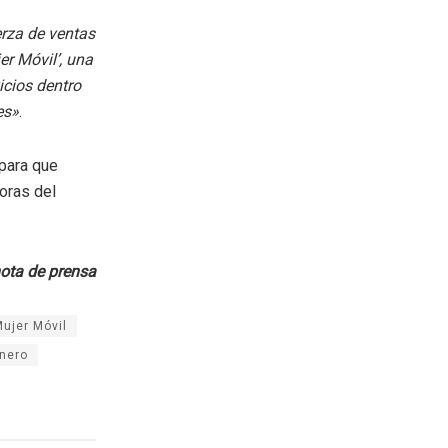
erza de ventas
r Móvil’, una
icios dentro
es»
.
 para que
oras del
ota de prensa
ujer Móvil
nero