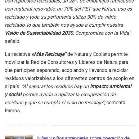
con repuestos reciclables; un 28% de embalajes fabricados
con material renovable; un 70% del PET que Natura usa es
reciclado y toda su perfumería utiliza 30% de vidrio
reciclado, lo que también nos ayuda a cumplir nuestra
Visión de Sustentabilidad 2030
, Compromiso con la Vida”
,
señaló.
La iniciativa
«Más Reciclaje”
de Natura y Ecolana permite
movilizar la Red de Consultores y Líderes de Natura para
que participen separando, acopiando y llevando a reciclar
residuos valorizables a los diferentes centros de acopio en
el país.
“Al separar los residuos hay un
impacto ambiental
y social
porque ayuda a agilizar la recuperación de
residuos y que se cumpla el ciclo de reciclaje”
, comentó
Ramos.
Te puede interesar
Niñas y niños aprenderán sobre operación de