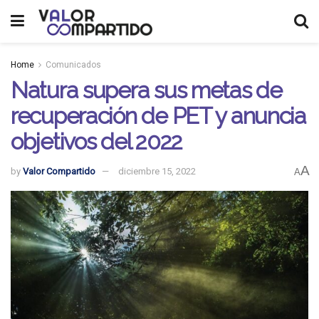
Home
Comunicados
Natura supera sus metas de
recuperación de PET y anuncia
objetivos del 2022
A
by
Valor Compartido
diciembre 15, 2022
A