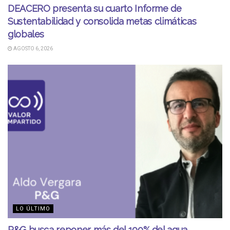
DEACERO presenta su cuarto Informe de
Sustentabilidad y consolida metas climáticas
globales
AGOSTO 6, 2026
LO ÚLTIMO
P&G busca reponer más del 100% del agua