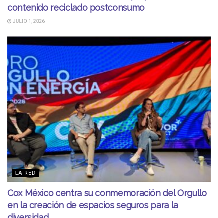
contenido reciclado postconsumo
JULIO 1, 2026
LA RED
Cox México centra su conmemoración del Orgullo
en la creación de espacios seguros para la
diversidad