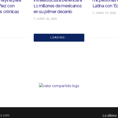
áyina para
Infraestructura beneficia a
mil personas
iñez con
1.1 millones de mexicanos
Latina con ‘E
 crónicas
en su primer decenio
JUNIO 19, 2026
JUNIO 20, 2026
LOADING...
do.com
Lo último