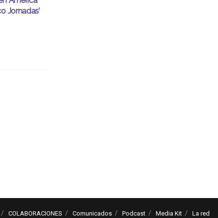
 en América
co Jornadas’
COLABORACIONES
Comunicados
Podcast
Media Kit
La red