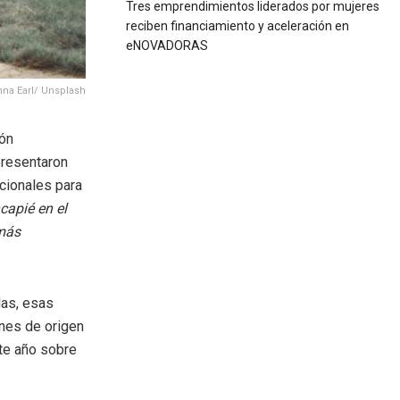
Tres emprendimientos liderados por mujeres
reciben financiamiento y aceleración en
eNOVADORAS
Anna Earl/ Unsplash
ión
presentaron
cionales para
capié en el
 más
das, esas
ones de origen
te año sobre