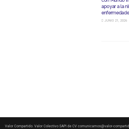
con Mundo Im
apoyar a la n
enfermedades
JUNIO 21, 2026
Valor Compartido. Valor Colectivo SAPI de CV comunicamos@valor-comparti