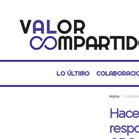
LO ÚLTIMO
COLABORACI
Home
Lo últi
Hacen
respo