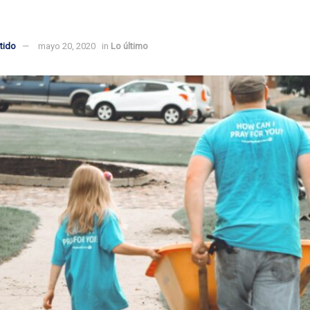
tido
mayo 20, 2020
in
Lo último