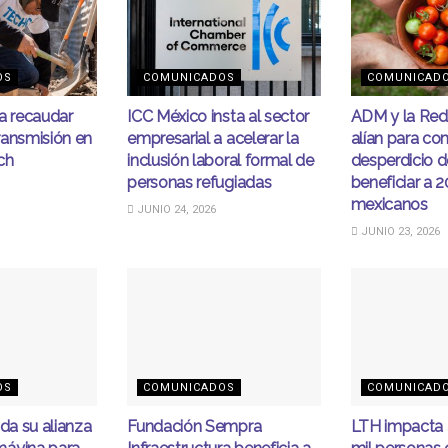
OS
COMUNICADOS
COMUNICAD
 recaudar
ICC México insta al sector
ADM y la Re
ransmisión en
empresarial a acelerar la
alían para com
ch
inclusión laboral formal de
desperdicio 
personas refugiadas
beneficiar a 2
mexicanos
JUNIO 24, 2026
JUNIO 23, 2026
OS
COMUNICADOS
COMUNICAD
ida su alianza
Fundación Sempra
LTH impacta 