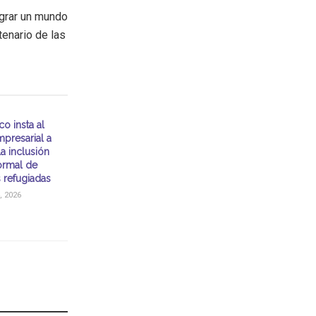
ograr un mundo
tenario de las
o insta al
mpresarial a
la inclusión
formal de
 refugiadas
, 2026