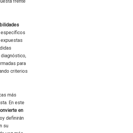
puesta frente
abilidades
s específicos
n expuestas
edidas
 diagnóstico,
ormadas para
ando criterios
icas más
sta. En este
convierte en
y definirán
n su