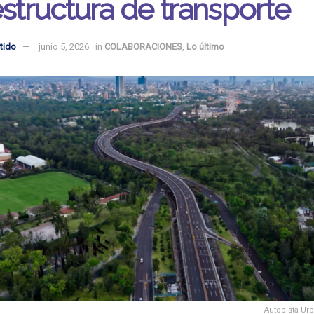
estructura de transporte
tido
junio 5, 2026
in
COLABORACIONES
,
Lo último
Autopista Ur