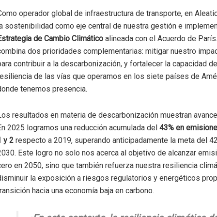
Como operador global de infraestructura de transporte, en Aleat
la sostenibilidad como eje central de nuestra gestión e implem
Estrategia de Cambio Climático
alineada con el Acuerdo de París
combina dos prioridades complementarias: mitigar nuestro impa
para contribuir a la descarbonización, y fortalecer la capacidad d
resiliencia de las vías que operamos en los siete países de Amé
donde tenemos presencia.
Los resultados en materia de descarbonización muestran avance
En 2025 logramos una reducción acumulada del
43% en emisione
1 y 2
respecto a 2019, superando anticipadamente la meta del 42
2030. Este logro no solo nos acerca al objetivo de alcanzar emis
cero en 2050, sino que también refuerza nuestra resiliencia climá
disminuir la exposición a riesgos regulatorios y energéticos prop
transición hacia una economía baja en carbono.