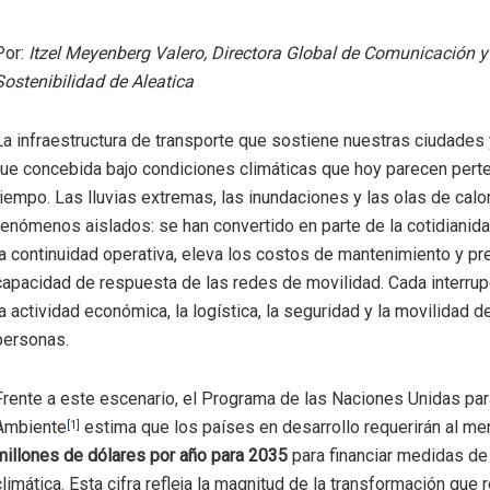
Por:
Itzel Meyenberg Valero, Directora Global de Comunicación y
Sostenibilidad de Aleatica
La infraestructura de transporte que sostiene nuestras ciudade
fue concebida bajo condiciones climáticas que hoy parecen perte
tiempo. Las lluvias extremas, las inundaciones y las olas de calo
fenómenos aislados: se han convertido en parte de la cotidianid
la continuidad operativa, eleva los costos de mantenimiento y pr
capacidad de respuesta de las redes de movilidad. Cada interru
la actividad económica, la logística, la seguridad y la movilidad 
personas.
Frente a este escenario, el Programa de las Naciones Unidas pa
Ambiente
estima que los países en desarrollo requerirán al m
[1]
millones de dólares por año para 2035
para financiar medidas de
climática. Esta cifra refleja la magnitud de la transformación que 