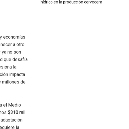
hídrico en la producción cervecera
s y economías
necer a otro
r ya no son
ad que desafía
esiona la
pción impacta
de millones de
ra el Medio
enos
$310 mil
 adaptación
requiere la