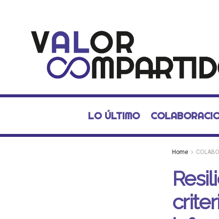
LO ÚLTIMO
COLABORACI
Home
COLABO
Resil
crite