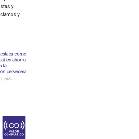
istas y
nciamos y
destaca como
bal en ahorro
n la
ón cervecera
, 2026