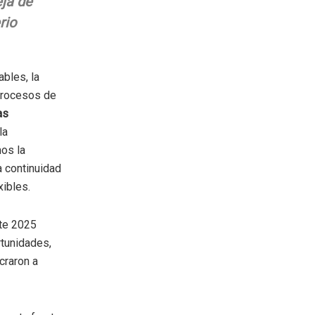
eja de
rio
bles, la
 procesos de
as
la
mos la
 continuidad
ibles.
nte 2025
tunidades,
craron a