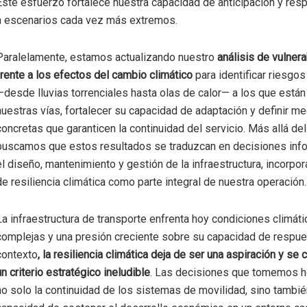
Este esfuerzo fortalece nuestra capacidad de anticipación y res
a escenarios cada vez más extremos.
Paralelamente, estamos actualizando nuestro
análisis de vulner
frente a los efectos del cambio climático
para identificar riesgo
—desde lluvias torrenciales hasta olas de calor— a los que está
nuestras vías, fortalecer su capacidad de adaptación y definir m
concretas que garanticen la continuidad del servicio. Más allá del
buscamos que estos resultados se traduzcan en decisiones inf
el diseño, mantenimiento y gestión de la infraestructura, incorpor
de resiliencia climática como parte integral de nuestra operación.
La infraestructura de transporte enfrenta hoy condiciones climát
complejas y una presión creciente sobre su capacidad de respue
contexto
, la resiliencia climática deja de ser una aspiración y se 
un criterio estratégico ineludible
. Las decisiones que tomemos ho
no solo la continuidad de los sistemas de movilidad, sino tambié