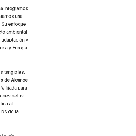
ica integramos
entamos una
. Su enfoque
cto ambiental
e adaptación y
rica y Europa
s tangibles.
s de Alcance
% fijada para
iones netas
tica al
ios de la