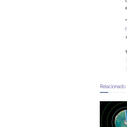
[
T
Relacionado