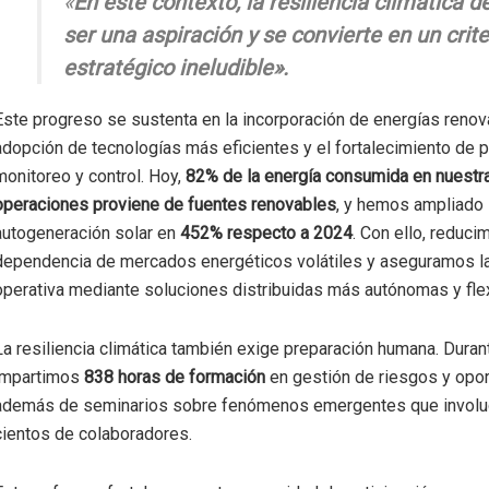
«
En este contexto, la resiliencia climática d
ser una aspiración y se convierte en un crite
estratégico ineludible».
Este progreso se sustenta en la incorporación de energías renova
adopción de tecnologías más eficientes y el fortalecimiento de
monitoreo y control. Hoy,
82% de la energía consumida en nuestr
operaciones proviene de fuentes renovables
, y hemos ampliado 
autogeneración solar en
452% respecto a 2024
. Con ello, reduci
dependencia de mercados energéticos volátiles y aseguramos la
operativa mediante soluciones distribuidas más autónomas y flex
La resiliencia climática también exige preparación humana. Dura
impartimos
838 horas de formación
en gestión de riesgos y opor
además de seminarios sobre fenómenos emergentes que involu
cientos de colaboradores.