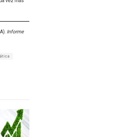
ada vez más
A).
Informe
ática