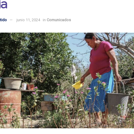
ía
tido
junio 11, 2024
in
Comunicados