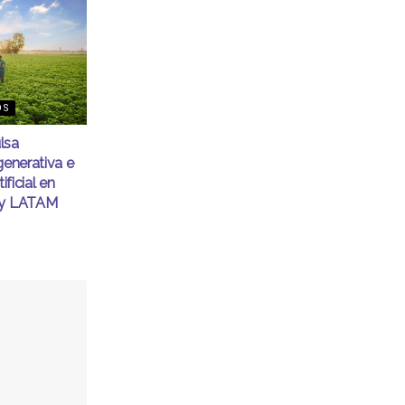
OS
lsa
generativa e
ificial en
ty LATAM