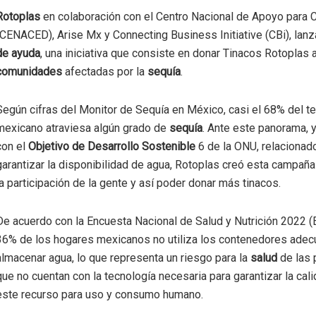
Rotoplas
en colaboración con el Centro Nacional de Apoyo para 
(CENACED), Arise Mx y Connecting Business Initiative (CBi), lanz
de ayuda
, una iniciativa que consiste en donar Tinacos Rotoplas 
comunidades
afectadas por la
sequía
.
Según cifras del Monitor de Sequía en México, casi el 68% del ter
mexicano atraviesa algún grado de
sequía
. Ante este panorama, 
con el
Objetivo de Desarrollo Sostenible
6 de la ONU, relacionad
garantizar la disponibilidad de agua, Rotoplas creó esta campaña
la participación de la gente y así poder donar más tinacos.
De acuerdo con la Encuesta Nacional de Salud y Nutrición 2022 (E
36% de los hogares mexicanos no utiliza los contenedores adec
almacenar agua, lo que representa un riesgo para la
salud
de las 
que no cuentan con la tecnología necesaria para garantizar la cal
este recurso para uso y consumo humano.