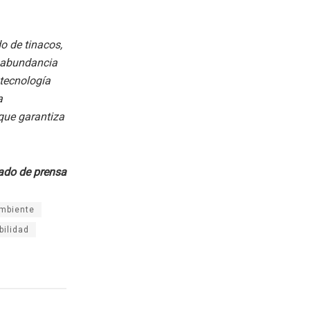
o de tinacos,
e abundancia
 tecnología
a
 que garantiza
do de prensa
mbiente
bilidad