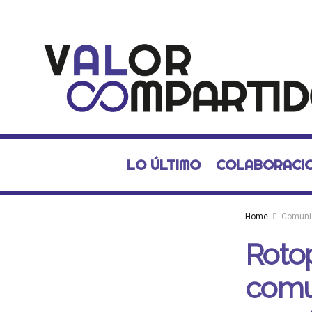
LO ÚLTIMO
COLABORACI
Home
Comuni
Rotop
comu