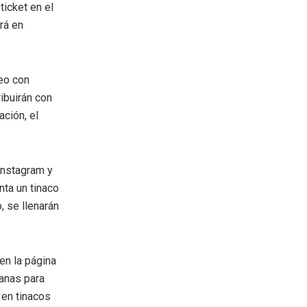
icket en el
rá en
eo con
ibuirán con
ación, el
 Instagram y
enta un tinaco
, se llenarán
en la página
anas para
 en tinacos