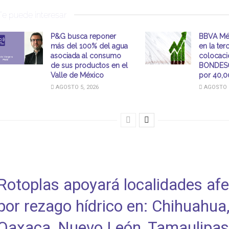
Te puede interesar
P&G busca reponer
BBVA Méx
más del 100% del agua
en la ter
asociada al consumo
colocaci
de sus productos en el
BONDESG
Valle de México
por 40,
AGOSTO 5, 2026
AGOSTO 5
Rotoplas apoyará localidades af
por rezago hídrico en: Chihuahua
Oaxaca, Nuevo León, Tamaulipas