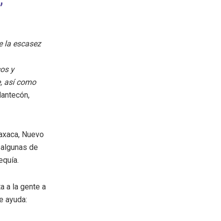
e la escasez
cos y
e, así como
Mantecón,
Oaxaca, Nuevo
 algunas de
equía.
a a la gente a
e ayuda: