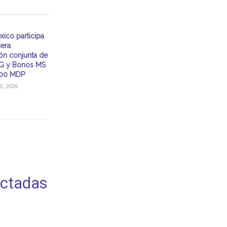
ico participa
cera
ón conjunta de
 y Bonos MS
000 MDP
, 2026
ectadas
,
,