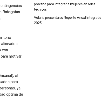
práctico para integrar a mujeres en roles
Contingencias
técnicos
a
Rotogotas
Volaris presenta su Reporte Anual Integrado
a
2025
ritorio
y alineados
o con
 para motivar
nsanut), el
uados para
personas, ya
idad óptima de