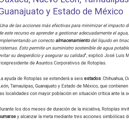
Guanajuato y Estado de México
Una de las acciones más efectivas para minimizar el impacto d
de este recurso es aprender a gestionar adecuadamente el agua,
implementando un correcto
almacenamiento
del líquido en tina
cisternas. Esto permite un suministro sostenible de agua potabl
evitar su desperdicio y asegurar su calidad
”, explicó José Luis 
vicepresidente de Asuntos Corporativos de Rotoplas.
La ayuda de Rotoplas se extenderá a seis
estados
: Chihuahua, 
León, Tamaulipas, Guanajuato y Estado de México, que contienen
las localidades con mayor población en situación crítica ante la s
Durante los dos meses de duración de la iniciativa, Rotoplas invit
sumarse
y alcanzar la meta mediante tres acciones simbólicas d