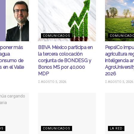
COMUNICADOS
COMUNICAD
eponer más
BBVA México participa en
PepsiCo impu
 agua
la tercera colocación
agricultura re
consumo de
conjunta de BONDESG y
inteligencia art
 en el Valle
Bonos MS por 40,000
AgroUniversi
MDP
2026
AGOSTO 5, 2026
AGOSTO 5, 2026
OS
COMUNICADOS
LA RED