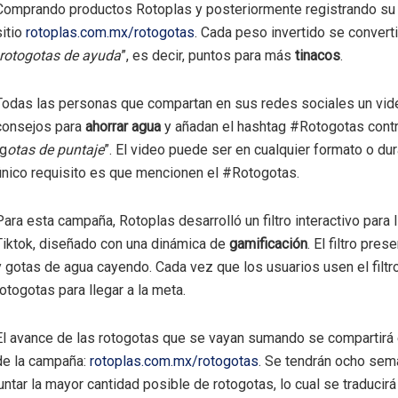
Comprando productos Rotoplas y posteriormente registrando su t
sitio
rotoplas.com.mx/rotogotas
. Cada peso invertido se converti
rotogotas de ayuda
”, es decir, puntos para más
tinacos
.
Todas las personas que compartan en sus redes sociales un vid
consejos para
ahorrar agua
y añadan el hashtag #Rotogotas contr
“g
otas de puntaje
”. El video puede ser en cualquier formato o dur
único requisito es que mencionen el #Rotogotas.
Para esta campaña, Rotoplas desarrolló un filtro interactivo para
Tiktok, diseñado con una dinámica de
gamificación
. El filtro pres
y gotas de agua cayendo. Cada vez que los usuarios usen el filtro
rotogotas para llegar a la meta.
El avance de las rotogotas que se vayan sumando se compartirá 
de la campaña:
rotoplas.com.mx/rotogotas
. Se tendrán ocho sem
juntar la mayor cantidad posible de rotogotas, lo cual se traducirá