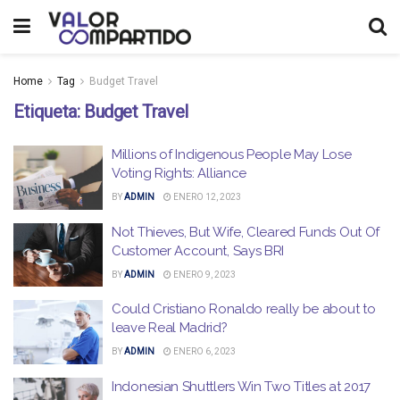
Home
Tag
Budget Travel
Etiqueta:
Budget Travel
Millions of Indigenous People May Lose
Voting Rights: Alliance
BY
ADMIN
ENERO 12, 2023
Not Thieves, But Wife, Cleared Funds Out Of
Customer Account, Says BRI
BY
ADMIN
ENERO 9, 2023
Could Cristiano Ronaldo really be about to
leave Real Madrid?
BY
ADMIN
ENERO 6, 2023
Indonesian Shuttlers Win Two Titles at 2017