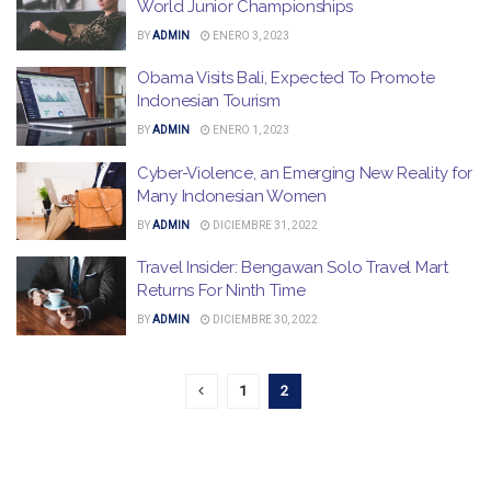
World Junior Championships
BY
ADMIN
ENERO 3, 2023
Obama Visits Bali, Expected To Promote
Indonesian Tourism
BY
ADMIN
ENERO 1, 2023
Cyber-Violence, an Emerging New Reality for
Many Indonesian Women
BY
ADMIN
DICIEMBRE 31, 2022
Travel Insider: Bengawan Solo Travel Mart
Returns For Ninth Time
BY
ADMIN
DICIEMBRE 30, 2022
1
2