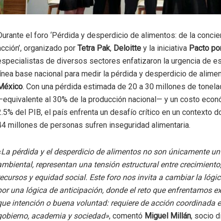
Durante el foro ‘Pérdida y desperdicio de alimentos: de la concien
acción’, organizado por
Tetra Pak
,
Deloitte
y la iniciativa
Pacto po
especialistas de diversos sectores enfatizaron la urgencia de e
línea base nacional para medir la pérdida y desperdicio de alimen
México
. Con una pérdida estimada de 20 a 30 millones de tonel
—equivalente al 30% de la producción nacional— y un costo econ
2.5% del PIB, el país enfrenta un desafío crítico en un contexto
44 millones de personas sufren inseguridad alimentaria.
«La pérdida y el desperdicio de alimentos no son únicamente u
ambiental, representan una tensión estructural entre crecimient
recursos y equidad social. Este foro nos invita a cambiar la lógi
por una lógica de anticipación, donde el reto que enfrentamos e
que intención o buena voluntad: requiere de acción coordinada en
gobierno, academia y sociedad»
, comentó
Miguel Millán
, socio d