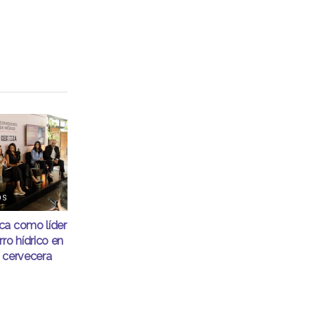
OS
ca como líder
ro hídrico en
 cervecera