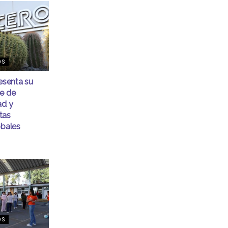
OS
senta su
me de
ad y
tas
obales
OS