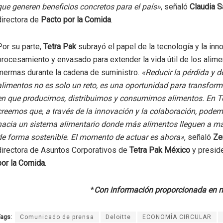
que generen beneficios concretos para el país»
, señaló
Claudia 
directora de
Pacto por la Comida
.
Por su parte,
Tetra Pak
subrayó el papel de la tecnología y la inn
procesamiento y envasado para extender la vida útil de los alime
mermas durante la cadena de suministro.
«Reducir la pérdida y d
alimentos no es solo un reto, es una oportunidad para transfor
en que producimos, distribuimos y consumimos alimentos. En T
creemos que, a través de la innovación y la colaboración, pode
hacia un sistema alimentario donde más alimentos lleguen a m
de forma sostenible. El momento de actuar es ahora»
, señaló
Ze
directora de Asuntos Corporativos de
Tetra Pak México
y presid
por la Comida
.
*
Con información proporcionada en n
ags:
Comunicado de prensa
Deloitte
ECONOMÍA CIRCULAR