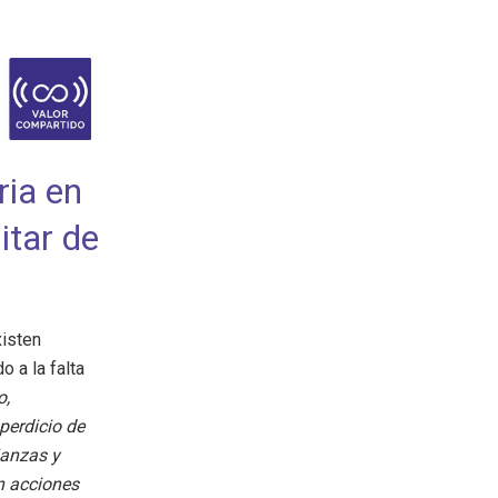
ria en
itar de
xisten
o a la falta
o,
perdicio de
ianzas y
n acciones