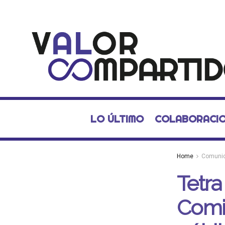
LO ÚLTIMO
COLABORACI
Home
Comuni
Tetra
Comid