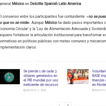
general
México
en
Deloitte Spanish Latin America
.
El consenso entre los participantes fue contundente: «
no se pued
lo que no se mide
«. Aunque
México
ha dado pasos importantes co
Economía Circular’ y la ‘Ley de Alimentación Adecuada y Sostenib
requiere fortalecer la articulación institucional para transformar e
normativas en políticas públicas con metas comunes y mecanis
implementación claros.
Te puede interesar
Se pierde 1 de cada 3
Voluntar
dólares generados en
BASE imp
el PIB mundial por uso
finanzas 
ineficiente de recursos
en Monte
AGOSTO 7, 2026
AGOSTO 7