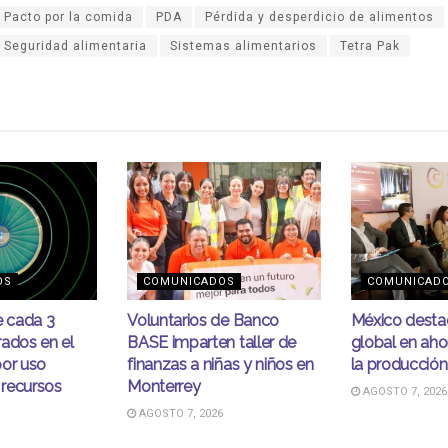
Pacto por la comida
PDA
Pérdida y desperdicio de alimentos
Seguridad alimentaria
Sistemas alimentarios
Tetra Pak
OS
COMUNICADOS
COMUNICAD
e cada 3
Voluntarios de Banco
México desta
ados en el
BASE imparten taller de
global en ahor
por uso
finanzas a niñas y niños en
la producción
 recursos
Monterrey
AGOSTO 7, 2026
AGOSTO 7, 2026