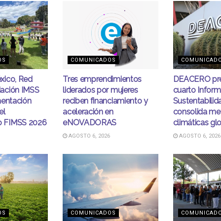
OS
COMUNICADOS
COMUNICAD
xico, Red
Tres emprendimientos
DEACERO pre
ación IMSS
liderados por mujeres
cuarto Infor
mentación
reciben financiamiento y
Sustentabilid
el
aceleración en
consolida me
 FIMSS 2026
eNOVADORAS
climáticas gl
AGOSTO 6, 2026
AGOSTO 6, 2026
OS
COMUNICADOS
COMUNICAD