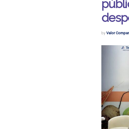
públi
despe
by
Valor Compar