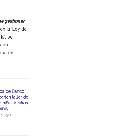
e gestionar
n la ‘Ley de
le’, se
stas
mos de
ios de Banco
arten taller de
a niñas y niños
rrey
, 2026