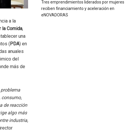
Tres emprendimientos liderados por mujeres
reciben financiamiento y aceleración en
eNOVADORAS
cia a la
r la Comida
,
stablecer una
tos (
PDA
) en
adas anuales
ómico del
 donde más de
n problema
o, consumo,
ca de reacción
xige algo más
tre industria,
irector