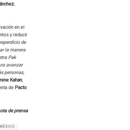
Sánchez
,
ovación en el
ntos y reducir
esperdicio de
mar la manera
etra Pak
mos avanzar
ás personas,
rene Kahan
,
enta de
Pacto
ota de prensa
MÉXICO