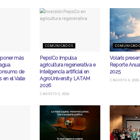
COMUNICADOS
COMUNICAD
eponer más
PepsiCo impulsa
Volaris prese
 agua
agricultura regenerativa e
Reporte Anua
consumo de
inteligencia artificial en
2025
 en el Valle
AgroUniversity LATAM
AGOSTO 4, 2026
2026
AGOSTO 5, 2026