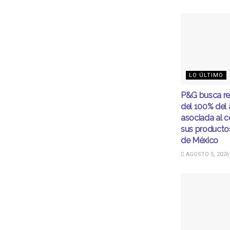
LO ÚLTIMO
P&G busca r
del 100% del
asociada al 
sus productos
de México
AGOSTO 5, 2026