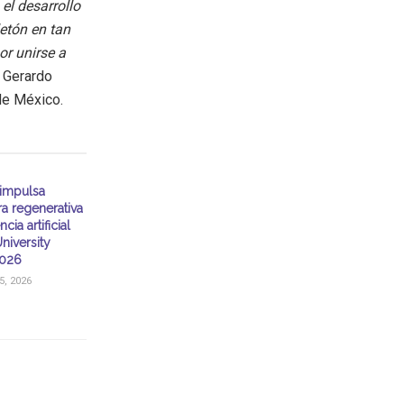
el desarrollo
etón en tan
or unirse a
ó Gerardo
de México.
impulsa
ra regenerativa
ncia artificial
niversity
026
, 2026