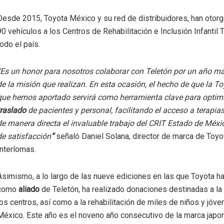
Desde 2015, Toyota México y su red de distribuidores, han oto
90 vehículos a los Centros de Rehabilitación e Inclusión Infantil 
todo el país.
“Es un honor para nosotros colaborar con Teletón
por un año má
de la misión que realizan. En esta ocasión, el hecho de que la 
que hemos aportado servirá como herramienta clave para optimi
traslado
de pacientes y personal, facilitando el acceso a terapi
de manera directa el invaluable trabajo del CRIT Estado de Méxic
de satisfacción
”
señaló Daniel Solana, director de marca de Toyo
Interlomas.
Asimismo, a lo largo de las nueve ediciones en las que Toyota ha
como
aliado
de Teletón, ha realizado donaciones destinadas a la
los centros, así como a la rehabilitación de miles de niños y jóv
México. Este año es el noveno año consecutivo de la marca japo