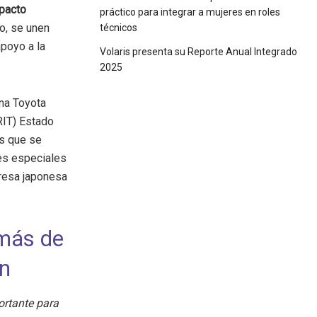
pacto
práctico para integrar a mujeres en roles
o, se unen
técnicos
apoyo a la
Volaris presenta su Reporte Anual Integrado
2025
na Toyota
IT) Estado
as que se
nes especiales
presa japonesa
 más de
ón
ortante para