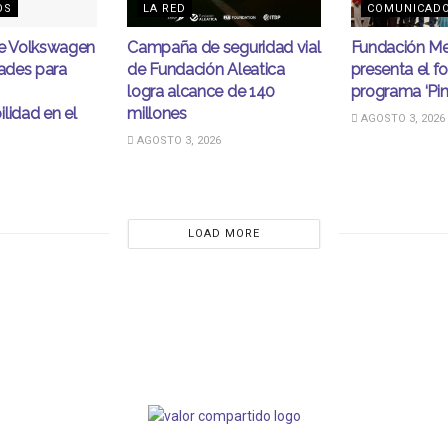
OS
LA RED
COMUNICAD
de Volkswagen
Campaña de seguridad vial
Fundación Me
dades para
de Fundación Aleatica
presenta el fo
logra alcance de 140
programa ‘Pin
lidad en el
millones
AGOSTO 3, 2026
AGOSTO 3, 2026
LOAD MORE