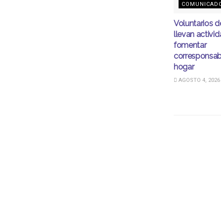
COMUNICAD
Voluntarios 
llevan activi
fomentar
corresponsabi
hogar
AGOSTO 4, 2026