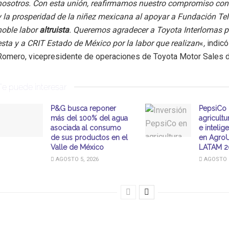
nosotros. Con esta unión, reafirmamos nuestro compromiso con 
y la prosperidad de la niñez mexicana al apoyar a Fundación Tel
noble labor
altruista
. Queremos agradecer a Toyota Interlomas p
esta y a CRIT Estado de México por la labor que realizan
«
,
indic
Romero, vicepresidente de operaciones de Toyota Motor Sales 
Te puede interesar
P&G busca reponer
PepsiCo 
más del 100% del agua
agricultu
asociada al consumo
e intelige
de sus productos en el
en AgroU
Valle de México
LATAM 2
AGOSTO 5, 2026
AGOSTO 5