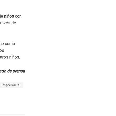
 de
niños
con
través de
oce como
los
stros niños.
do de prensa
 Empresarial