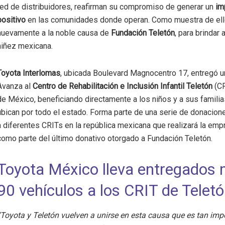
red de distribuidores, reafirman su compromiso de generar un
im
positivo
en las comunidades donde operan. Como muestra de ell
nuevamente a la noble causa de
Fundación Teletón
, para brindar 
niñez mexicana.
Toyota Interlomas
, ubicada Boulevard Magnocentro 17, entregó u
Avanza al
Centro de Rehabilitación e Inclusión Infantil Teletón
(CR
de México, beneficiando directamente a los niños y a sus famili
ubican por todo el estado. Forma parte de una serie de donacio
a diferentes CRITs en la república mexicana que realizará la em
como parte del último donativo otorgado a Fundación Teletón.
Toyota México lleva entregados
90 vehículos a los CRIT de Telet
“Toyota y Teletón vuelven a unirse en esta causa que es tan imp