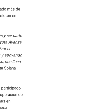
rgado más de
Teletón en
s y ser parte
Toyota Avanza
zar el
as y apoyando
o, nos llena
ta Solana
 participado
 operación de
enes en
nesa