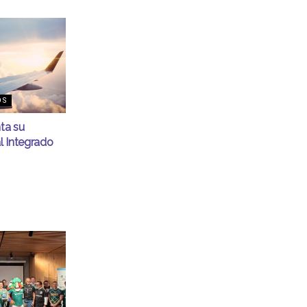
OS
nta su
l Integrado