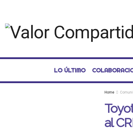
LO ÚLTIMO
COLABORACI
Home
Comuni
Toyot
al CR