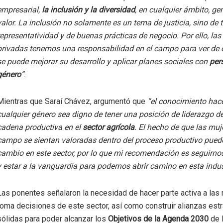
empresarial,
la inclusión y la diversidad
, en cualquier ámbito, ge
valor. La inclusión no solamente es un tema de justicia, sino de t
representatividad y de buenas prácticas de negocio. Por ello, la
privadas tenemos una responsabilidad en el campo para ver de
se puede mejorar su desarrollo y aplicar planes sociales con
per
género
”
.
Mientras que Saraí Chávez, argumentó que
“el conocimiento hac
cualquier género sea digno de tener una posición de liderazgo de
cadena productiva en el
sector agrícola
. El hecho de que las muj
campo se sientan valoradas dentro del proceso productivo pued
cambio en este sector, por lo que mi recomendación es seguirn
y estar a la vanguardia para podernos abrir camino en esta indus
Las ponentes señalaron la necesidad de hacer parte activa a las 
toma decisiones de este sector, así como construir alianzas est
sólidas para poder alcanzar los
Objetivos de la Agenda 2030
de 