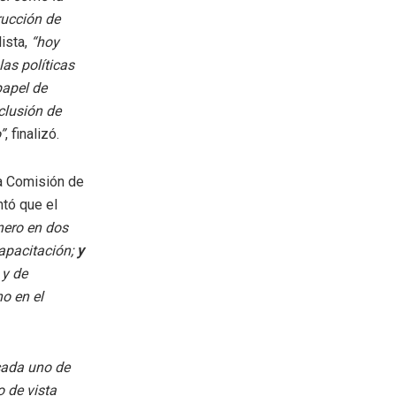
rucción de
lista,
“hoy
as políticas
papel de
clusión de
”
, finalizó.
la Comisión de
ntó que el
nero en dos
capacitación;
y
 y de
no en el
cada uno de
o de vista