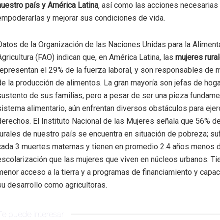
nuestro país y América Latina
, así como las acciones necesarias
empoderarlas y mejorar sus condiciones de vida.
Datos de la Organización de las Naciones Unidas para la Alimenta
Agricultura (FAO) indican que, en América Latina, las
mujeres rura
representan el 29% de la fuerza laboral, y son responsables de
de la producción de alimentos. La gran mayoría son jefas de hoga
sustento de sus familias, pero a pesar de ser una pieza fundamen
sistema alimentario, aún enfrentan diversos obstáculos para ejer
derechos. El Instituto Nacional de las Mujeres señala que 56% d
rurales de nuestro país se encuentra en situación de pobreza; su
cada 3 muertes maternas y tienen en promedio 2.4 años menos 
escolarización que las mujeres que viven en núcleos urbanos. T
menor acceso a la tierra y a programas de financiamiento y capac
su desarrollo como agricultoras.
Te puede interesar