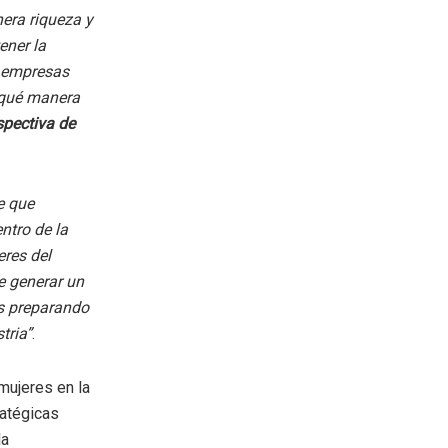
nera riqueza y
ener la
s empresas
 qué manera
spectiva de
e que
ntro de la
eres del
e generar un
os preparando
tria”
.
mujeres en la
ratégicas
la