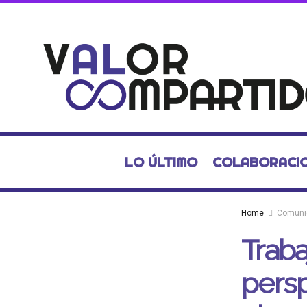
LO ÚLTIMO
COLABORACI
Home
Comuni
Traba
persp