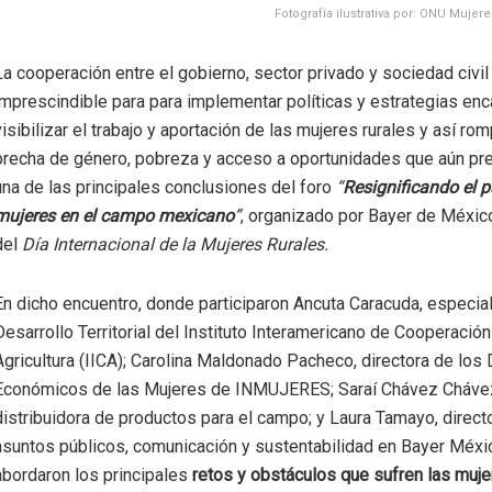
Fotografía ilustrativa por: ONU Mujere
La cooperación entre el gobierno, sector privado y sociedad civil
imprescindible para para implementar políticas y estrategias en
visibilizar el trabajo y aportación de las mujeres rurales y así rom
brecha de género, pobreza y acceso a oportunidades que aún pre
una de las principales conclusiones del foro
“
Resignificando el p
mujeres en el campo mexicano
”
, organizado por Bayer de México
del
Día Internacional de la Mujeres Rurales.
En dicho encuentro, donde participaron Ancuta Caracuda, especial
Desarrollo Territorial del Instituto Interamericano de Cooperación
Agricultura (IICA); Carolina Maldonado Pacheco, directora de los
Económicos de las Mujeres de INMUJERES; Saraí Chávez Cháve
distribuidora de productos para el campo; y Laura Tamayo, direct
asuntos públicos, comunicación y sustentabilidad en Bayer Méxi
abordaron los principales
retos y obstáculos que sufren las muje