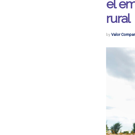
el e
rural
by
Valor Compar