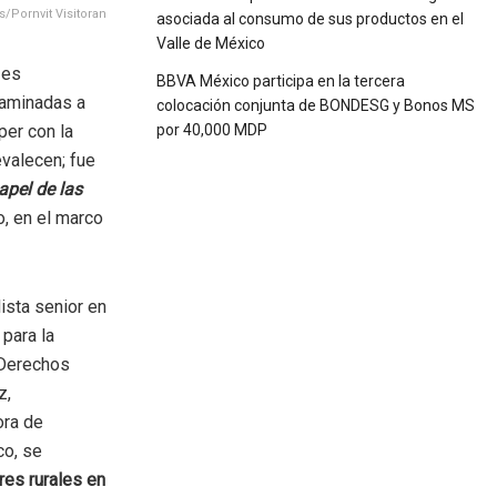
s/Pornvit Visitoran
asociada al consumo de sus productos en el
Valle de México
 es
BBVA México participa en la tercera
caminadas a
colocación conjunta de BONDESG y Bonos MS
per con la
por 40,000 MDP
valecen; fue
apel de las
, en el marco
ista senior en
 para la
 Derechos
z,
ora de
co, se
res rurales en