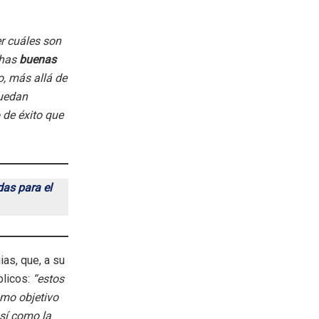
er cuáles son
chas
buenas
o, más allá de
puedan
 de éxito que
as para el
ias, que, a su
blicos:
“estos
omo objetivo
así como la