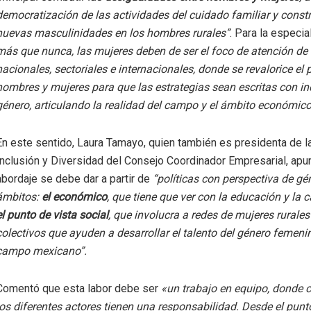
democratización de las actividades del cuidado familiar y const
nuevas masculinidades en los hombres rurales”
. Para la especia
más que nunca, las mujeres deben de ser el foco de atención de l
nacionales, sectoriales e internacionales, donde se revalorice el 
hombres y mujeres para que las estrategias sean escritas con in
género, articulando la realidad del campo y el ámbito económico
En este sentido, Laura Tamayo, quien también es presidenta de 
Inclusión y Diversidad del Consejo Coordinador Empresarial, apu
abordaje se debe dar a partir de
“políticas con perspectiva de gé
ámbitos:
el económico
, que tiene que ver con la educación y la 
el punto de vista social
, que involucra a redes de mujeres rurales
colectivos que ayuden a desarrollar el talento del género femeni
campo mexicano”.
Comentó que esta labor debe ser
«un trabajo en equipo, donde 
los diferentes actores tienen una responsabilidad. Desde el punt