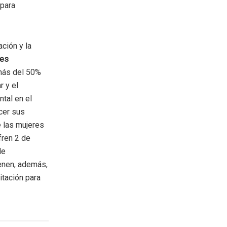
 para
ción y la
les
 más del 50%
r y el
tal en el
cer sus
e las mujeres
fren 2 de
de
ienen, además,
itación para