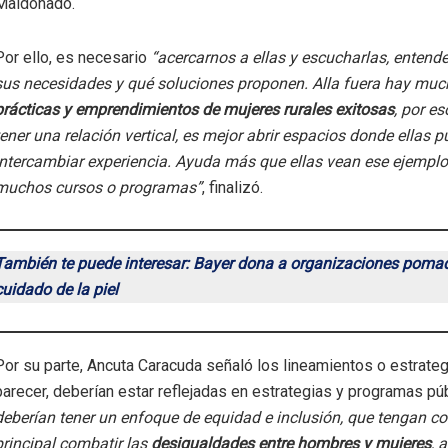
Maldonado.
Por ello, es necesario
“acercarnos a ellas y escucharlas, entend
sus necesidades y qué soluciones proponen. Alla fuera hay mu
prácticas y emprendimientos de mujeres rurales exitosas
, por es
tener una relación vertical, es mejor abrir espacios donde ellas 
intercambiar experiencia. Ayuda más que ellas vean ese ejemplo
muchos cursos o programas”
, finalizó.
También te puede interesar: Bayer dona a organizaciones pomad
cuidado de la piel
Por su parte, Ancuta Caracuda señaló los lineamientos o estrateg
parecer, deberían estar reflejadas en estrategias y programas pú
deberían tener un enfoque de equidad e inclusión, que tengan c
principal combatir las
desigualdades entre hombres y mujeres
, 