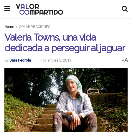
Home
COLABORACIONES
Valeria Towns, una vida
dedicada a perseguir al jaguar
A
by
Sara Pedrola
noviembre 8, 2019
A