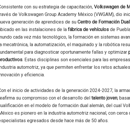
Consistente con su estrategia de capacitación,
Volkswagen de M
través de Volkswagen Group Academy México (VWGAM), dio inic
nueva generación de aprendices de su
Centro de Formación Dual
ubicado en las instalaciones de la
fábrica de vehículos
de Puebla
mundo cada vez más tecnológico, la formación en sistemas av
la mecatrónica, la automatización, el maquinado y la robótica resu
fundamental para diagnosticar oportunamente fallas y optimizar
productivos
. Estas disciplinas son esenciales para las empresas
industria automotriz, ya que permiten enfrentar los retos actuale
innovación y eficiencia.
Con el inicio de actividades de la generación 2024-2027, la arm
reafirma su compromiso con el desarrollo del
talento joven
; basa
cualificación en el modelo de formación dual alemán, del cual V
México es pionero en la industria automotriz nacional, con cerca
especialistas egresados desde hace más de 50 años.