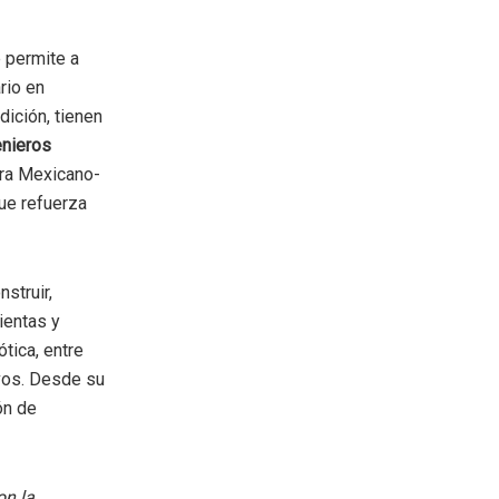
e permite a
rio en
ición, tienen
enieros
ara Mexicano-
ue refuerza
nstruir,
ientas y
tica, entre
ivos. Desde su
ón de
on la