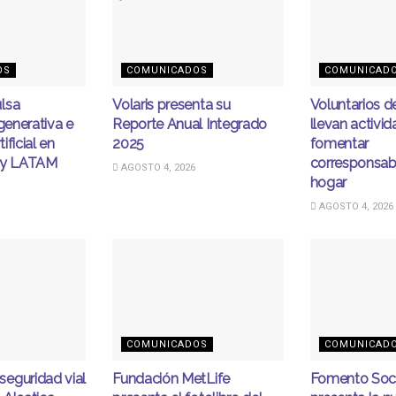
OS
COMUNICADOS
COMUNICAD
lsa
Volaris presenta su
Voluntarios 
egenerativa e
Reporte Anual Integrado
llevan activi
tificial en
2025
fomentar
ity LATAM
corresponsabi
AGOSTO 4, 2026
hogar
AGOSTO 4, 2026
COMUNICADOS
COMUNICAD
eguridad vial
Fundación MetLife
Fomento Soc