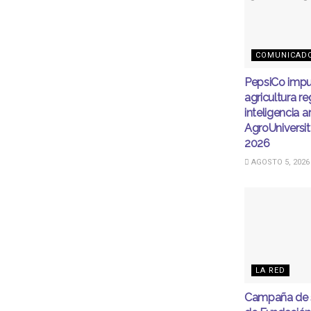
COMUNICAD
PepsiCo impu
agricultura r
inteligencia ar
AgroUnivers
2026
AGOSTO 5, 2026
LA RED
Campaña de s