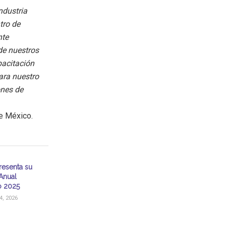
industria
tro de
nte
de nuestros
pacitación
ara nuestro
ones de
e México.
resenta su
Anual
o 2025
, 2026