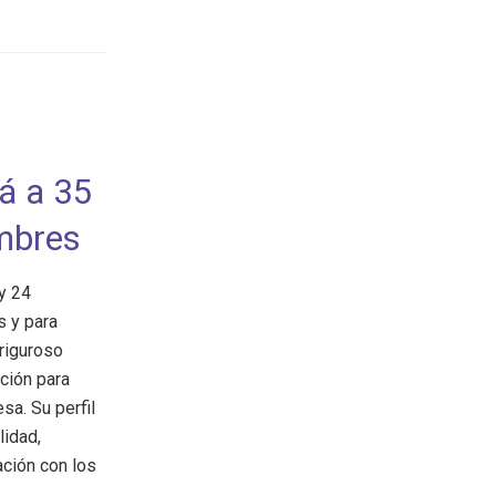
rá a 35
mbres
 y 24
s y para
 riguroso
ción para
sa. Su perfil
lidad,
ación con los