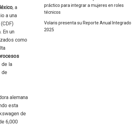
práctico para integrar a mujeres en roles
éxico
, a
técnicos
io a una
Volaris presenta su Reporte Anual Integrado
(CDF)
2025
. En un
anzados como
lta
procesos
 de la
s de
adora alemana
ndo esta
olkswagen de
 de 6,000