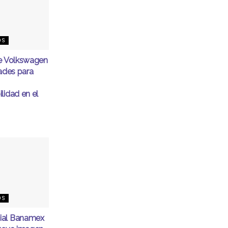
OS
de Volkswagen
dades para
lidad en el
OS
ial Banamex