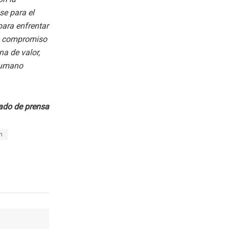
se para el
para enfrentar
te compromiso
a de valor,
 humano
do de prensa
n