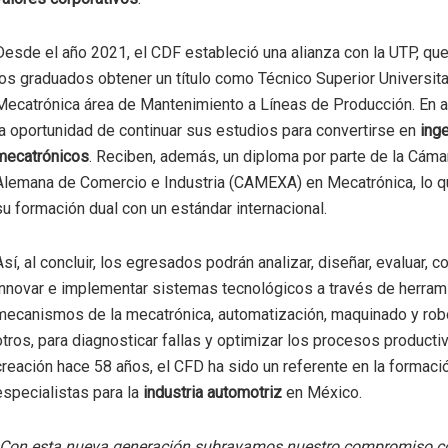
Desde el año 2021, el CDF estableció una alianza con la UTP, qu
los graduados obtener un título como Técnico Superior Universita
Mecatrónica área de Mantenimiento a Líneas de Producción. En ad
la oportunidad de continuar sus estudios para convertirse en
ing
mecatrónicos
. Reciben, además, un diploma por parte de la Cám
Alemana de Comercio e Industria (CAMEXA) en Mecatrónica, lo q
su formación dual con un estándar internacional.
Así, al concluir, los egresados podrán analizar, diseñar, evaluar, co
innovar e implementar sistemas tecnológicos a través de herram
mecanismos de la mecatrónica, automatización, maquinado y robó
otros, para diagnosticar fallas y optimizar los procesos product
creación hace 58 años, el CFD ha sido un referente en la formaci
especialistas para la
industria automotriz
en México.
Con esta nueva generación subrayamos nuestro compromiso c