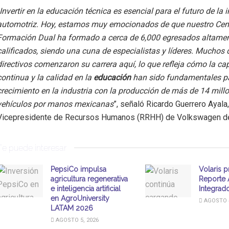
Invertir en la educación técnica es esencial para el futuro de la 
automotriz. Hoy, estamos muy emocionados de que nuestro Cen
Formación Dual ha formado a cerca de 6,000 egresados altame
calificados, siendo una cuna de especialistas y líderes. Muchos 
directivos comenzaron su carrera aquí, lo que refleja cómo la ca
continua y la calidad en la
educación
han sido fundamentales p
crecimiento en la industria con la producción de más de 14 mill
vehículos por manos mexicanas
”, señaló Ricardo Guerrero Ayala,
Vicepresidente de Recursos Humanos (RRHH) de Volkswagen d
Te puede interesar
PepsiCo impulsa
Volaris p
agricultura regenerativa
Reporte 
e inteligencia artificial
Integrad
en AgroUniversity
AGOSTO 4
LATAM 2026
AGOSTO 5, 2026