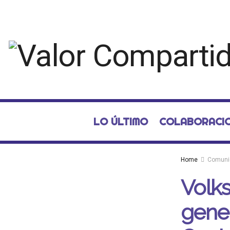
LO ÚLTIMO
COLABORACI
Home
Comuni
Volks
gener