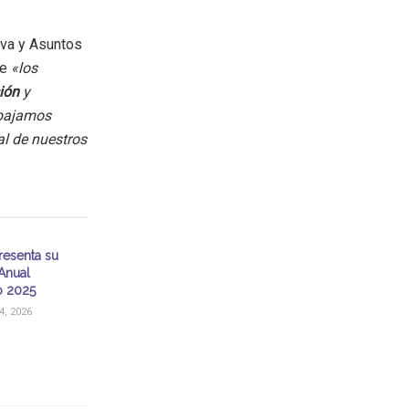
iva y Asuntos
ue
«los
sión
y
abajamos
al de nuestros
resenta su
Anual
o 2025
, 2026