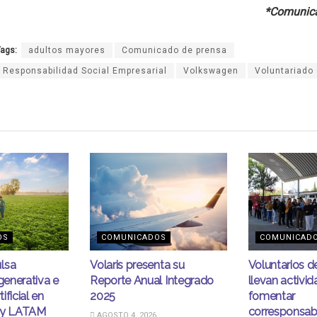
*Comunica
ags:
adultos mayores
Comunicado de prensa
Responsabilidad Social Empresarial
Volkswagen
Voluntariado 
OS
COMUNICADOS
COMUNICAD
lsa
Volaris presenta su
Voluntarios 
egenerativa e
Reporte Anual Integrado
llevan activi
tificial en
2025
fomentar
ity LATAM
corresponsabi
AGOSTO 4, 2026