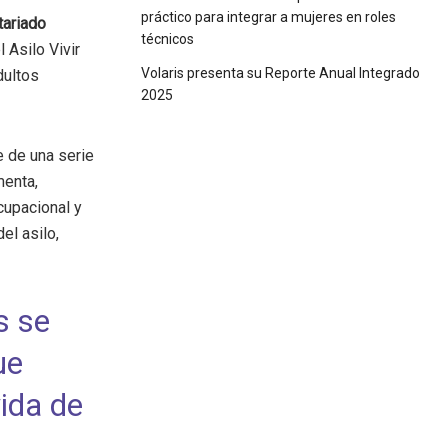
práctico para integrar a mujeres en roles
tariado
técnicos
 Asilo Vivir
Volaris presenta su Reporte Anual Integrado
dultos
2025
e de una serie
menta,
cupacional y
el asilo,
s se
ue
ida de