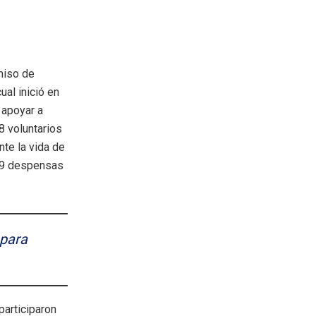
miso de
cual inició en
 apoyar a
8 voluntarios
te la vida de
409 despensas
 para
participaron