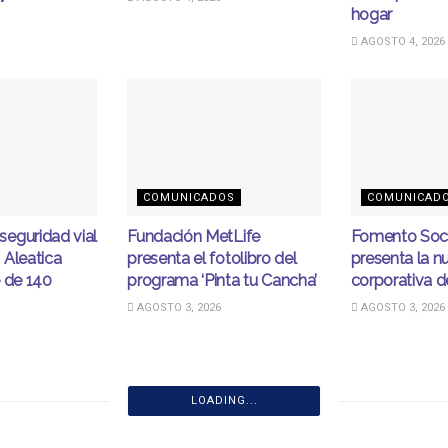
hogar
AGOSTO 4, 2026
COMUNICADOS
COMUNICAD
eguridad vial
Fundación MetLife
Fomento Soc
 Aleatica
presenta el fotolibro del
presenta la 
 de 140
programa ‘Pinta tu Cancha’
corporativa d
AGOSTO 3, 2026
AGOSTO 3, 2026
LOADING...