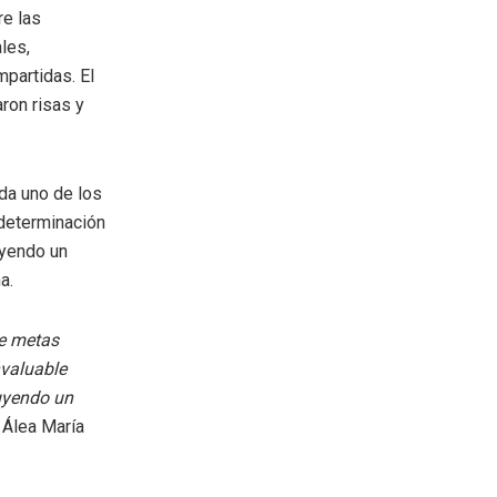
re las
les,
partidas. El
ron risas y
da uno de los
 determinación
uyendo un
a.
de metas
nvaluable
ruyendo un
 Álea María