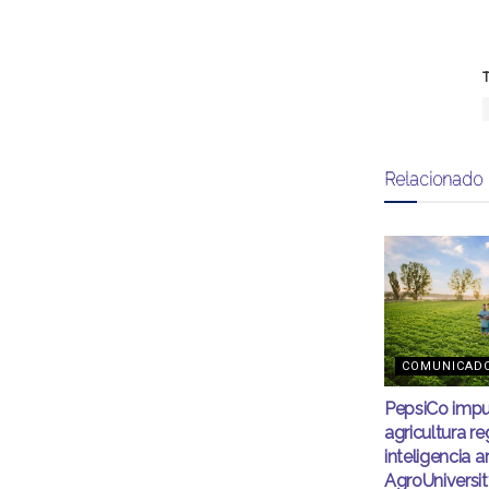
T
Relacionado
COMUNICAD
PepsiCo impu
agricultura r
inteligencia ar
AgroUnivers