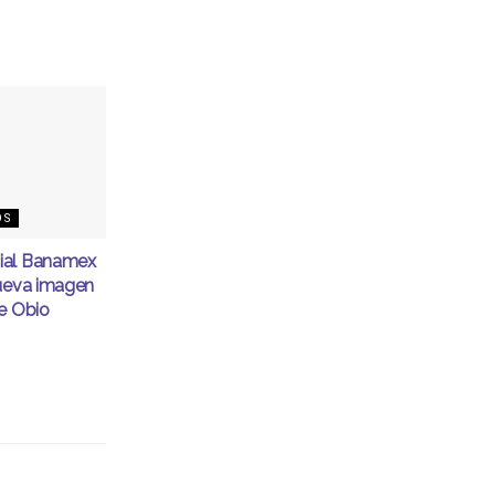
OS
ial Banamex
nueva imagen
e Obio