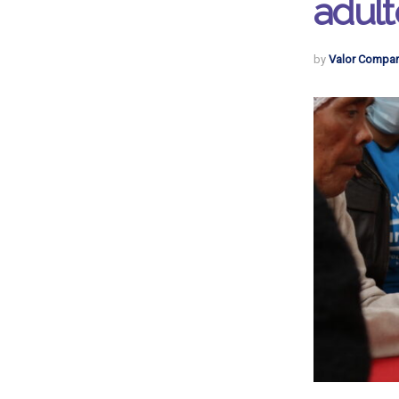
adul
by
Valor Compar