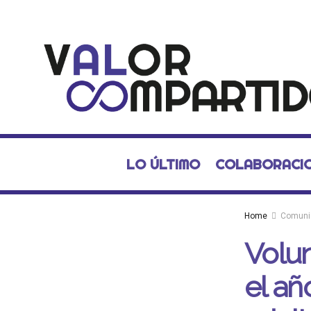
LO ÚLTIMO
COLABORACI
Home
Comuni
Volun
el añ