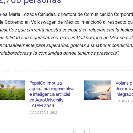
Álea María Lozada Canudas, directora de Comunicación Corporat
de Gobierno en Volkswagen de México, mencionó al respecto
q
desafíos que enfrenta nuestra sociedad en relación con la
inclu
visibilidad son significativos, pero en Volkswagen de México tr
incansablemente para superarlos, gracias a la labor incondicion
colaboradores y la comunidad donde tenemos presencia”.
Te puede interesar
PepsiCo impulsa
Volaris p
agricultura regenerativa
Reporte 
e inteligencia artificial
Integrad
en AgroUniversity
AGOSTO 4
LATAM 2026
AGOSTO 5, 2026