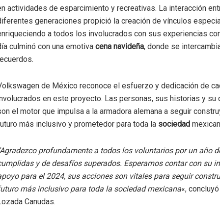
en actividades de esparcimiento y recreativas. La interacción ent
diferentes generaciones propició la creación de vínculos especia
enriqueciendo a todos los involucrados con sus experiencias com
día culminó con una emotiva
cena navideña
, donde se intercambia
recuerdos.
Volkswagen de México reconoce el esfuerzo y dedicación de ca
involucrados en este proyecto. Las personas, sus historias y su
son el motor que impulsa a la armadora alemana a seguir constr
futuro más inclusivo y prometedor para toda la
sociedad
mexican
“Agradezco profundamente a todos los voluntarios por un año 
cumplidas y de desafíos superados. Esperamos contar con su i
apoyo para el 2024, sus acciones son vitales para seguir const
futuro más inclusivo para toda la sociedad mexicana
«, concluyó
Lozada Canudas.