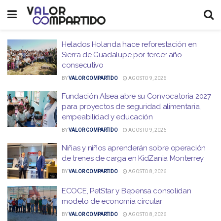
Helados Holanda hace reforestación en
Sierra de Guadalupe por tercer año
consecutivo
BY
VALOR COMPARTIDO
AGOSTO 9, 2026
Fundación Alsea abre su Convocatoria 2027
para proyectos de seguridad alimentaria,
empeabilidad y educación
BY
VALOR COMPARTIDO
AGOSTO 9, 2026
Niñas y niños aprenderán sobre operación
de trenes de carga en KidZania Monterrey
BY
VALOR COMPARTIDO
AGOSTO 8, 2026
ECOCE, PetStar y Bepensa consolidan
modelo de economía circular
BY
VALOR COMPARTIDO
AGOSTO 8, 2026