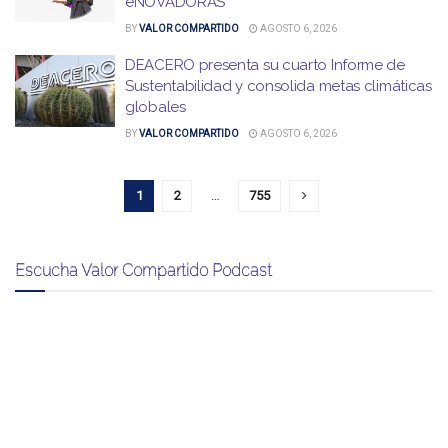
eNOVADORAS
BY
VALOR COMPARTIDO
AGOSTO 6, 2026
DEACERO presenta su cuarto Informe de
Sustentabilidad y consolida metas climáticas
globales
BY
VALOR COMPARTIDO
AGOSTO 6, 2026
1
2
…
755
Escucha Valor Compartido Podcast