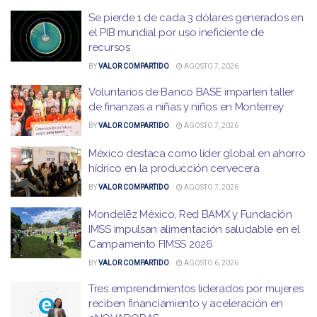
Se pierde 1 de cada 3 dólares generados en
el PIB mundial por uso ineficiente de
recursos
BY
VALOR COMPARTIDO
AGOSTO 7, 2026
Voluntarios de Banco BASE imparten taller
de finanzas a niñas y niños en Monterrey
BY
VALOR COMPARTIDO
AGOSTO 7, 2026
México destaca como líder global en ahorro
hídrico en la producción cervecera
BY
VALOR COMPARTIDO
AGOSTO 7, 2026
Mondelēz México, Red BAMX y Fundación
IMSS impulsan alimentación saludable en el
Campamento FIMSS 2026
BY
VALOR COMPARTIDO
AGOSTO 6, 2026
Tres emprendimientos liderados por mujeres
reciben financiamiento y aceleración en