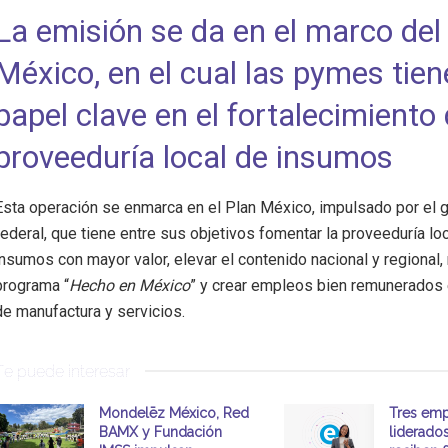
La emisión se da en el marco del
México, en el cual las pymes tie
papel clave en el fortalecimiento 
proveeduría local de insumos
Esta operación se enmarca en el Plan México, impulsado por el 
federal, que tiene entre sus objetivos fomentar la proveeduría lo
insumos con mayor valor, elevar el contenido nacional y regional, 
programa “
Hecho en México
” y crear empleos bien remunerados
de manufactura y servicios.
Te puede interesar
Mondelēz México, Red
Tres emp
BAMX y Fundación
liderado