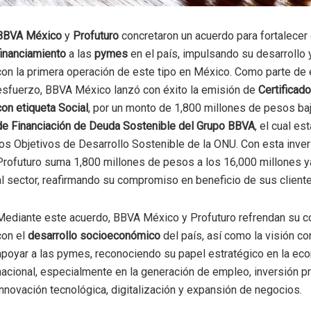
BBVA México
y
Profuturo
concretaron un acuerdo para fortalecer 
financiamiento
a las
pymes
en el país, impulsando su desarrollo 
con la primera operación de este tipo en México. Como parte de
esfuerzo, BBVA México lanzó con éxito la emisión de
Certificad
con etiqueta Social
, por un monto de 1,800 millones de pesos ba
de Financiación de Deuda Sostenible del Grupo BBVA
, el cual es
los Objetivos de Desarrollo Sostenible de la ONU. Con esta inver
Profuturo suma 1,800 millones de pesos a los 16,000 millones y
al sector, reafirmando su compromiso en beneficio de sus cliente
Mediante este acuerdo, BBVA México y Profuturo refrendan su
con el
desarrollo socioeconómico
del país, así como la visión co
apoyar a las pymes, reconociendo su papel estratégico en la ec
nacional, especialmente en la generación de empleo, inversión pr
innovación tecnológica, digitalización y expansión de negocios.