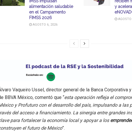
IMSS impulsan
reciben 
alimentación saludable
y aceler
en el Campamento
eNOVAD
FIMSS 2026
AGOSTO 6
AGOSTO 6, 2026
Álvaro Vaqueiro Ussel, director general de la Banca Corporativa y
de BBVA México, comentó que “
esta operación refleja el compr
México y Profuturo con el desarrollo del país, impulsando a las
través del acceso a financiamiento. La sinergia entre grandes in
clave para fortalecer la economía local y apoyar a los
emprende
construyen el futuro de México
”.