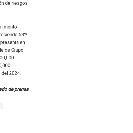
ón de riesgos
un monto
creciendo 58%
 presenta en
le de Grupo
700,000
00,000
s del 2024.
do de prensa
l