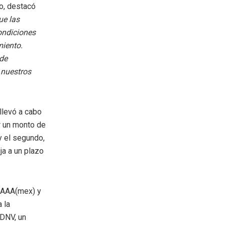
ro, destacó
ue las
ondiciones
miento.
 de
 nuestros
llevó a cabo
r un monto de
y el segundo,
a a un plazo
e AAA(mex) y
 la
 DNV, un