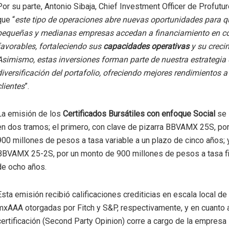
Por su parte, Antonio Sibaja, Chief Investment Officer de Profutu
que “
este tipo de operaciones abre nuevas oportunidades para q
pequeñas y medianas empresas accedan a financiamiento en c
favorables, fortaleciendo sus
capacidades operativas
y su creci
Asimismo, estas inversiones forman parte de nuestra estrategia
diversificación del portafolio, ofreciendo mejores rendimientos a
clientes
”.
La emisión de los
Certificados Bursátiles con enfoque Social
se 
en dos tramos; el primero, con clave de pizarra BBVAMX 25S, po
900 millones de pesos a tasa variable a un plazo de cinco años; 
BBVAMX 25-2S, por un monto de 900 millones de pesos a tasa fij
de ocho años.
Esta emisión recibió calificaciones crediticias en escala local d
mxAAA otorgadas por Fitch y S&P, respectivamente, y en cuanto a
certificación (Second Party Opinion) corre a cargo de la empresa