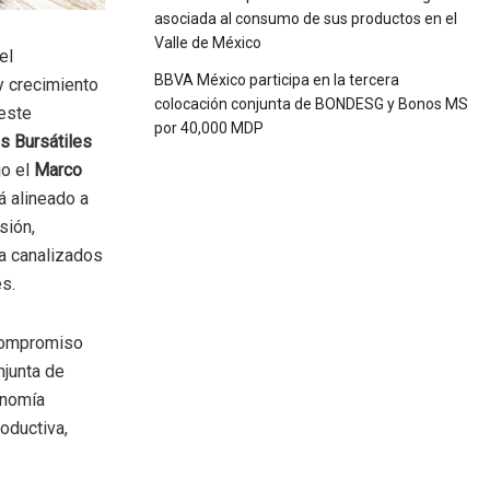
asociada al consumo de sus productos en el
Valle de México
el
BBVA México participa en la tercera
y crecimiento
colocación conjunta de BONDESG y Bonos MS
 este
por 40,000 MDP
os Bursátiles
jo el
Marco
tá alineado a
sión,
a canalizados
s.
 compromiso
njunta de
onomía
oductiva,