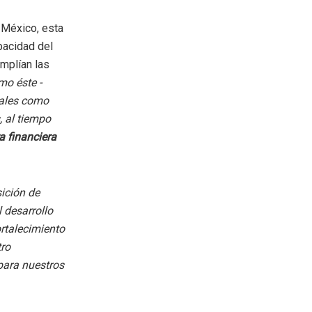
 México, esta
pacidad del
mplían las
mo éste -
onales como
, al tiempo
a financiera
sición de
 desarrollo
ortalecimiento
tro
para nuestros