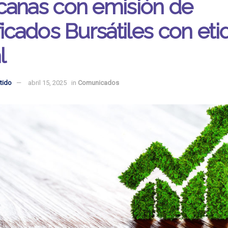
canas con emisión de
ficados Bursátiles con eti
l
tido
abril 15, 2025
in
Comunicados