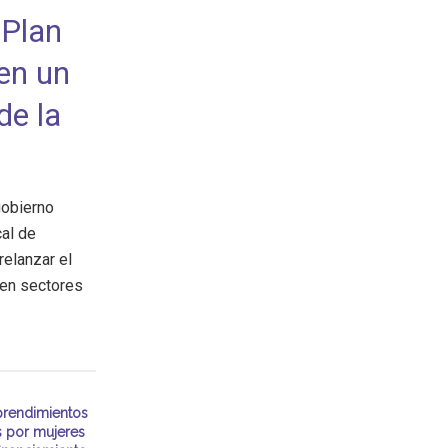
 Plan
nen un
de la
gobierno
cal de
relanzar el
 en sectores
rendimientos
s por mujeres