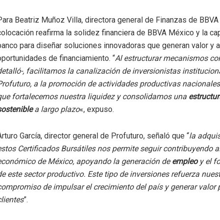
Para Beatriz Muñoz Villa, directora general de Finanzas de BBVA
colocación reafirma la solidez financiera de BBVA México y la ca
banco para diseñar soluciones innovadoras que generan valor y a
oportunidades de financiamiento. “
Al estructurar mecanismos co
detalló-, facilitamos la canalización de inversionistas instituci
Profuturo, a la promoción de actividades productivas nacionales
que fortalecemos nuestra liquidez y consolidamos una
estructur
sostenible
a largo plazo
«, expuso.
Arturo García, director general de Profuturo, señaló que “
la adqui
estos Certificados Bursátiles nos permite seguir contribuyendo al
económico de México, apoyando la generación de
empleo
y el f
de este sector productivo. Este tipo de inversiones refuerza nues
compromiso de impulsar el crecimiento del país y generar valor 
clientes
”.