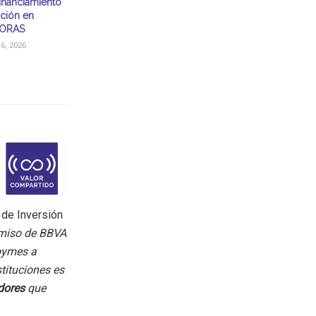
financiamiento
ación en
ORAS
, 2026
 de Inversión
omiso de BBVA
 pymes a
stituciones es
dores
que