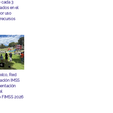
e cada 3
ados en el
or uso
 recursos
OS
ico, Red
ación IMSS
mentación
el
 FIMSS 2026