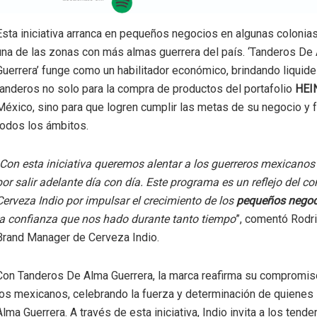
Esta iniciativa arranca en pequeños negocios en algunas colonia
una de las zonas con más almas guerrera del país. ‘Tanderos De
Guerrera’ funge como un habilitador económico, brindando liquide
tanderos no solo para la compra de productos del portafolio
HEI
México, sino para que logren cumplir las metas de su negocio y f
todos los ámbitos.
Con esta iniciativa queremos alentar a los guerreros mexicanos
por salir adelante día con día. Este programa es un reflejo del 
Cerveza Indio por impulsar el crecimiento de los
pequeños negoc
la confianza que nos hado durante tanto tiempo
”, comentó Rodr
Brand Manager de Cerveza Indio.
Con Tanderos De Alma Guerrera, la marca reafirma su compromiso
los mexicanos, celebrando la fuerza y determinación de quienes 
Alma Guerrera. A través de esta iniciativa, Indio invita a los tende