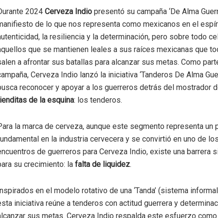
Durante 2024
Cerveza Indio
presentó su campaña ‘De Alma Guerre
manifiesto de lo que nos representa como mexicanos en el espíri
autenticidad, la resiliencia y la determinación, pero sobre todo c
aquellos que se mantienen leales a sus raíces mexicanas que to
salen a afrontar sus batallas para alcanzar sus metas. Como part
campaña, Cerveza Indio lanzó la iniciativa ‘Tanderos De Alma Guerr
busca reconocer y apoyar a los guerreros detrás del mostrador d
tienditas de la esquina
: los tenderos.
Para la marca de cerveza, aunque este segmento representa un p
fundamental en la industria cervecera y se convirtió en uno de lo
encuentros de guerreros para Cerveza Indio, existe una barrera si
para su crecimiento: la
falta de liquidez
.
Inspirados en el modelo rotativo de una ‘Tanda’ (sistema informal
esta iniciativa reúne a tenderos con actitud guerrera y determinac
alcanzar sus metas. Cerveza Indio respalda este esfuerzo como