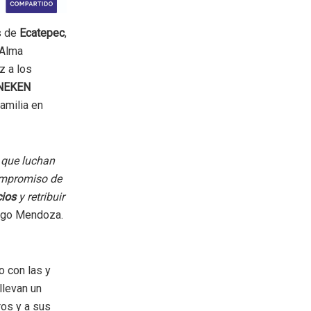
s de
Ecatepec
,
 Alma
z a los
NEKEN
amilia en
 que luchan
compromiso de
ios
y retribuir
igo Mendoza.
 con las y
llevan un
ros y a sus