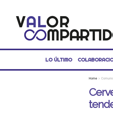
LO ÚLTIMO
COLABORACI
Home
Comuni
Cerve
tend