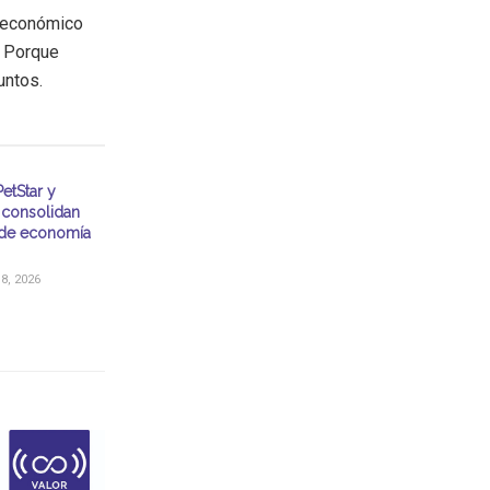
o económico
. Porque
untos.
etStar y
consolidan
de economía
, 2026