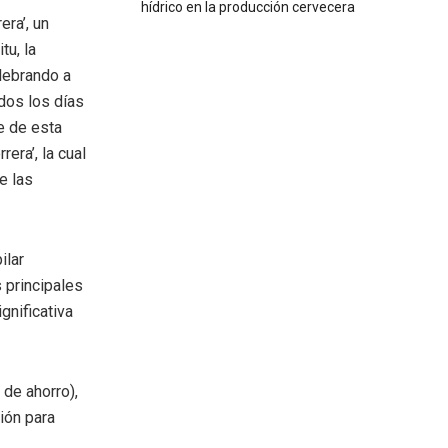
hídrico en la producción cervecera
ra’, un
tu, la
elebrando a
dos los días
e de esta
era’, la cual
e las
ilar
s principales
gnificativa
 de ahorro),
ión para