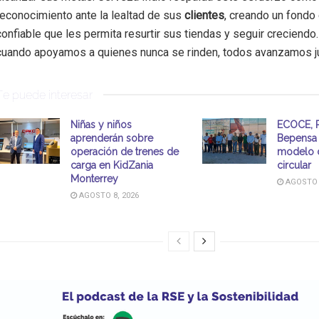
reconocimiento ante la lealtad de sus
clientes
, creando un fond
confiable que les permita resurtir sus tiendas y seguir creciendo
cuando apoyamos a quienes nunca se rinden, todos avanzamos j
Te puede interesar
Niñas y niños
ECOCE, P
aprenderán sobre
Bepensa 
operación de trenes de
modelo 
carga en KidZania
circular
Monterrey
AGOSTO 8
AGOSTO 8, 2026