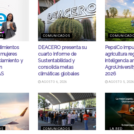
OS
COMUNICADOS
COMUNICAD
imientos
DEACERO presenta su
PepsiCo impu
 mujeres
cuarto Informe de
agricultura re
ciamiento y
Sustentabilidad y
inteligencia art
n
consolida metas
AgroUniversi
AS
climáticas globales
2026
AGOSTO 6, 2026
AGOSTO 5, 2026
OS
COMUNICADOS
LA RED