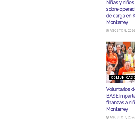
Niñas y niño
sobre operac
de carga en 
Monterrey
AGOSTO 8, 2026
COMUNICAD
Voluntarios 
BASE imparten
finanzas a ni
Monterrey
AGOSTO 7, 2026