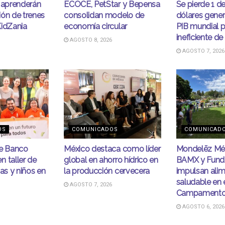
s aprenderán
ECOCE, PetStar y Bepensa
Se pierde 1 d
ión de trenes
consolidan modelo de
dólares gener
KidZania
economía circular
PIB mundial p
ineficiente de
AGOSTO 8, 2026
AGOSTO 7, 2026
OS
COMUNICADOS
COMUNICAD
de Banco
México destaca como líder
Mondelēz Méx
 taller de
global en ahorro hídrico en
BAMX y Fund
ñas y niños en
la producción cervecera
impulsan ali
saludable en 
AGOSTO 7, 2026
Campamento
AGOSTO 6, 2026