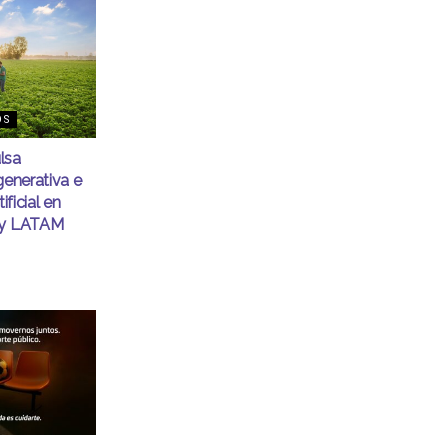
OS
lsa
generativa e
ificial en
ty LATAM