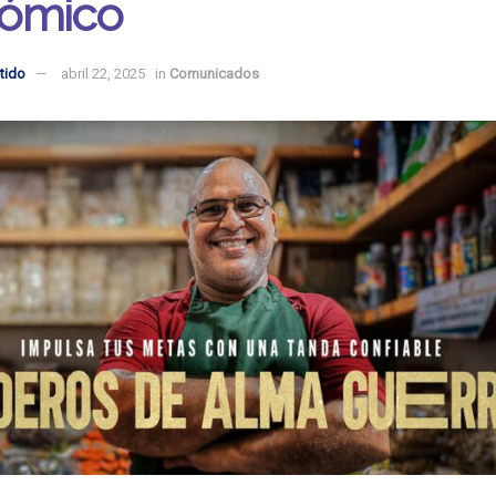
ómico
tido
abril 22, 2025
in
Comunicados