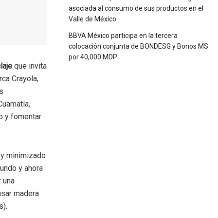
asociada al consumo de sus productos en el
Valle de México
BBVA México participa en la tercera
colocación conjunta de BONDESG y Bonos MS
por 40,000 MDP
laje
que invita
ca Crayola,
as
Cuamatla,
so y fomentar
y minimizado
undo y ahora
r una
 usar madera
s).