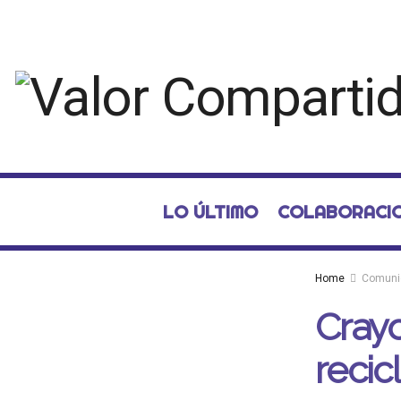
LO ÚLTIMO
COLABORACI
Home
Comuni
Crayo
recic