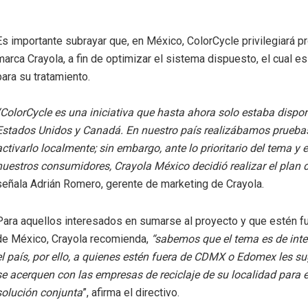
Es importante subrayar que, en México, ColorCycle privilegiará p
marca Crayola, a fin de optimizar el sistema dispuesto, el cual e
para su tratamiento.
“ColorCycle es una iniciativa que hasta ahora solo estaba dispon
Estados Unidos y Canadá. En nuestro país realizábamos pruebas
activarlo localmente; sin embargo, ante lo prioritario del tema y e
nuestros consumidores, Crayola México decidió realizar el plan 
señala Adrián Romero, gerente de marketing de Crayola.
Para aquellos interesados en sumarse al proyecto y que estén fu
de México, Crayola recomienda,
“sabemos que el tema es de inte
el país, por ello, a quienes estén fuera de CDMX o Edomex les s
se acerquen con las empresas de reciclaje de su localidad para 
solución conjunta
”, afirma el directivo.