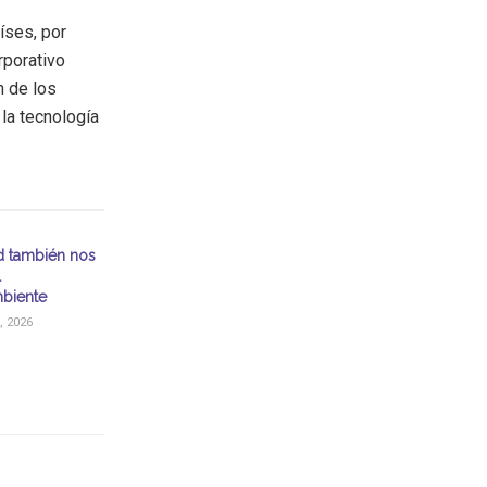
íses, por
rporativo
n de los
la tecnología
d también nos
l
biente
, 2026