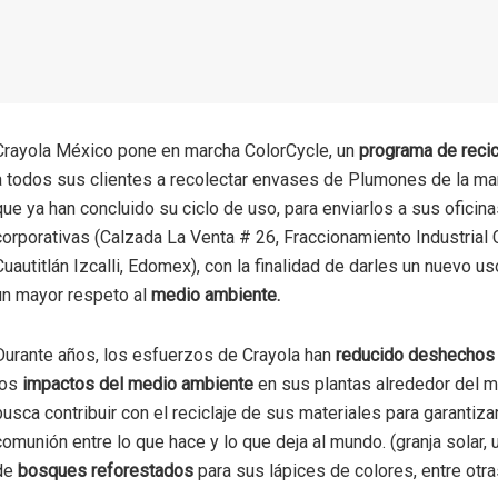
Crayola México pone en marcha ColorCycle, un
programa de recic
a todos sus clientes a recolectar envases de Plumones de la mar
que ya han concluido su ciclo de uso, para enviarlos a sus oficin
corporativas (Calzada La Venta # 26, Fraccionamiento Industrial 
Cuautitlán Izcalli, Edomex), con la finalidad de darles un nuevo u
un mayor respeto al
medio ambiente.
Durante años, los esfuerzos de Crayola han
reducido deshechos
los
impactos del medio ambiente
en sus plantas alrededor del m
busca contribuir con el reciclaje de sus materiales para garantiza
comunión entre lo que hace y lo que deja al mundo. (granja solar,
de
bosques reforestados
para sus lápices de colores, entre otra