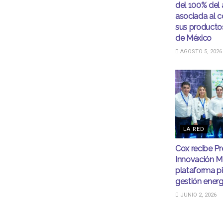
del 100% del
asociada al 
sus productos
de México
AGOSTO 5, 2026
LA RED
Cox recibe Pr
Innovación M
plataforma p
gestión energ
JUNIO 2, 2026