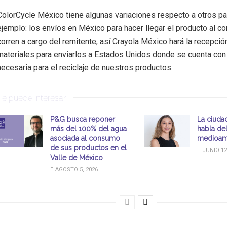
ColorCycle México tiene algunas variaciones respecto a otros pa
ejemplo: los envíos en México para hacer llegar el producto al co
corren a cargo del remitente, así Crayola México hará la recepció
materiales para enviarlos a Estados Unidos donde se cuenta con 
necesaria para el reciclaje de nuestros productos.
Te puede interesar
P&G busca reponer
La ciuda
más del 100% del agua
habla de
asociada al consumo
medioam
de sus productos en el
JUNIO 12
Valle de México
AGOSTO 5, 2026