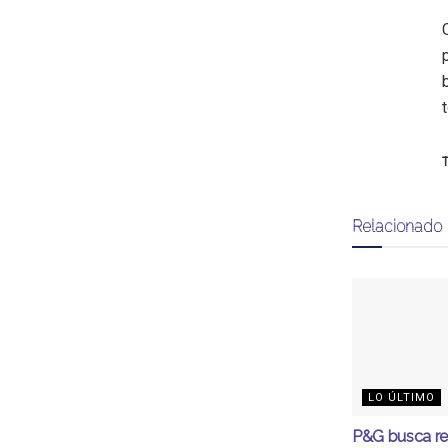
T
Relacionado
LO ÚLTIMO
P&G busca r