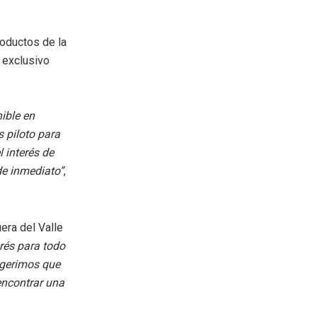
roductos de la
s exclusivo
ible en
 piloto para
l interés de
de inmediato”
,
era del Valle
rés para todo
ugerimos que
encontrar una