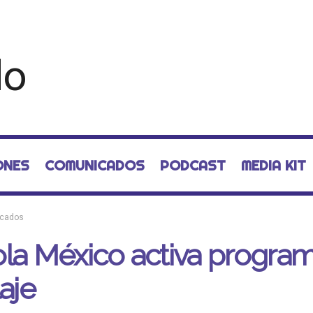
ONES
COMUNICADOS
PODCAST
MEDIA KIT
cados
la México activa progra
laje