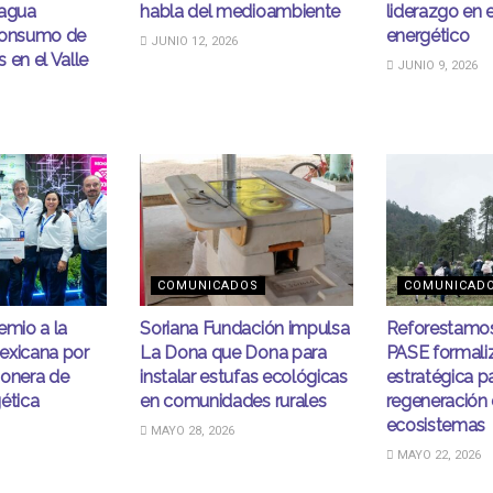
 agua
habla del medioambiente
liderazgo en e
consumo de
energético
JUNIO 12, 2026
 en el Valle
JUNIO 9, 2026
COMUNICADOS
COMUNICAD
emio a la
Soriana Fundación impulsa
Reforestamos
exicana por
La Dona que Dona para
PASE formaliz
ionera de
instalar estufas ecológicas
estratégica pa
ética
en comunidades rurales
regeneración
ecosistemas
MAYO 28, 2026
MAYO 22, 2026