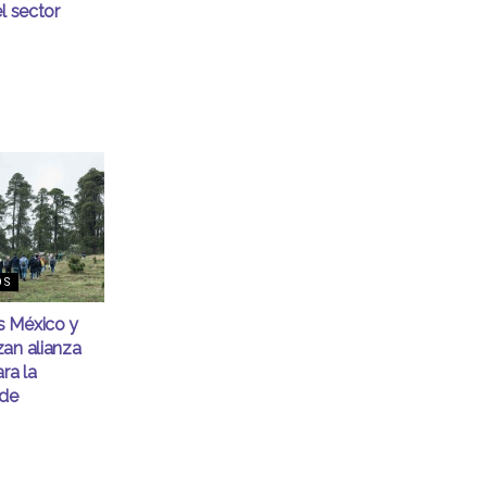
l sector
OS
 México y
an alianza
ra la
 de