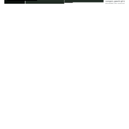
Motorola y la Fundación Lenovo presentan la app
‘Indigenous Collections’ para la preservación de
lenguas indígenas
AGOSTO 3, 2026
COMUNICADOS