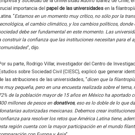
Empresa y Sociedad de la Universidad Adolfo Ibáñez de Chile, en
crucial importancia del
papel de las universidades
en la filantrop
atina. “
Estamos en un momento muy crítico, no sólo por la tra
tecnológica, el cambio climático, y los cambios políticos, donde e
sociedad debe ser fundamental en este momento. Las universi
a construir la confianza que las instituciones necesitan para el 
comunidades
”, dijo.
Por su parte, Rodrigo Villar, investigador del Centro de Investiga
Estudios sobre Sociedad Civil (CIESC), explicó que generar ident
de las atribuciones de las universidades, “
dicen que la filantrop
es muy pequeña, pero en una encuesta realizada sobre el tema, 
72% de la población mayor de 15 años en México ha aportado 
400 millones de pesos en
donativos
, eso es lo doble de lo que d
donatarias autorizadas mexicanas. Debemos crear instituciones
confianza para resolver los retos que América Latina tiene, ade
esta región cuenta con la mayor participación en el mundo filant
comparación con Europa y Asia
”.