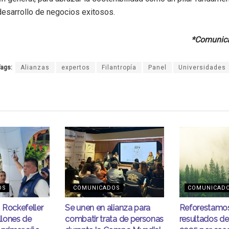
desarrollo de negocios exitosos.
*Comunica
ags:
Alianzas
expertos
Filantropía
Panel
Universidades
OS
COMUNICADOS
COMUNICAD
 Rockefeller
Se unen en alianza para
Reforestamos
llones de
combatir trata de personas
resultados de