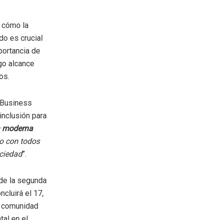
n cómo la
ado es crucial
portancia de
go alcance
os.
 Business
inclusión para
ía moderna
no con todos
ociedad
”.
 de la segunda
cluirá el 17,
la comunidad
tal en el