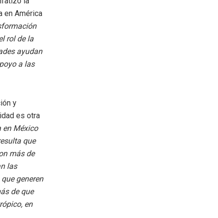
fatizó la
ía en América
nsformación
l rol de la
dades ayudan
apoyo a las
ción y
idad es otra
ía en México
resulta que
con más de
an las
 que generen
más de que
rópico, en