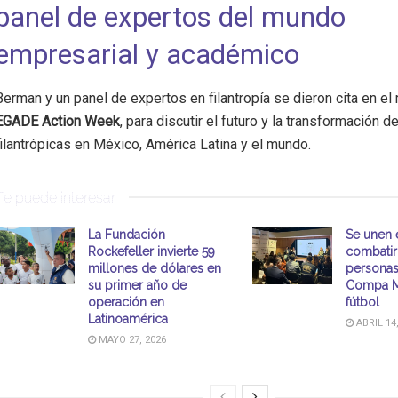
panel de expertos del mundo
empresarial y académico
Berman y un panel de expertos en filantropía se dieron cita en el
EGADE Action Week
, para discutir el futuro y la transformación d
filantrópicas en México, América Latina y el mundo.
Te puede interesar
La Fundación
Se unen 
Rockefeller invierte 59
combatir 
millones de dólares en
personas
su primer año de
Compa M
operación en
fútbol
Latinoamérica
ABRIL 14
MAYO 27, 2026