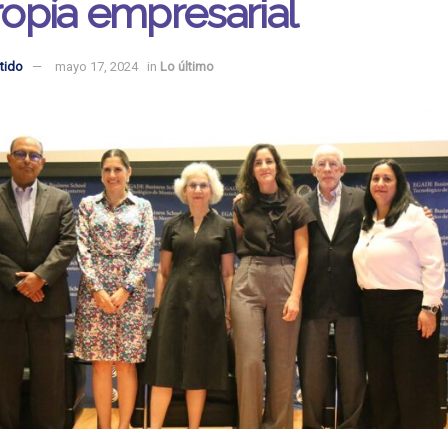
tropía empresarial
tido
mayo 17, 2024
in
Lo último