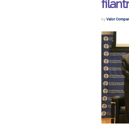
filan
by
Valor Compar