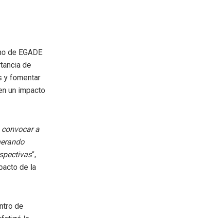
ano de EGADE
tancia de
es y fomentar
en un impacto
a convocar a
enerando
spectivas
”,
pacto de la
ntro de