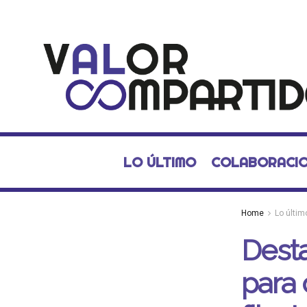
LO ÚLTIMO
COLABORACI
Home
Lo últim
Desta
para 