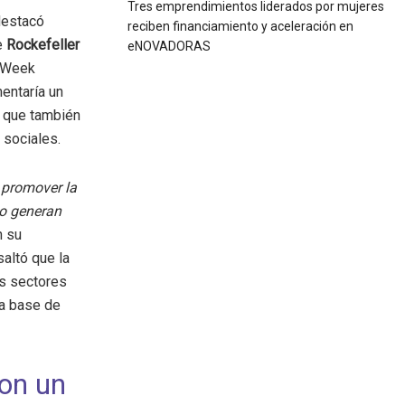
Tres emprendimientos liderados por mujeres
destacó
reciben financiamiento y aceleración en
e
Rockefeller
eNOVADORAS
n Week
mentaría un
o que también
 sociales.
 promover la
lo generan
n su
saltó que la
os sectores
ia base de
on un