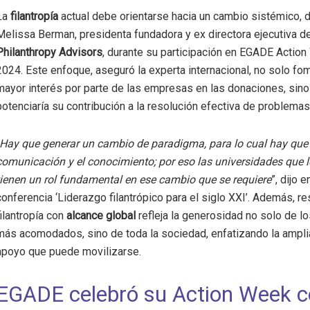
La
filantropía
actual debe orientarse hacia un cambio sistémico, 
Melissa Berman, presidenta fundadora y ex directora ejecutiva d
Philanthropy Advisors
, durante su participación en EGADE Actio
2024. Este enfoque, aseguró la experta internacional, no solo fo
mayor interés por parte de las empresas en las donaciones, sin
potenciaría su contribución a la resolución efectiva de problemas
Hay que generar un cambio de paradigma, para lo cual hay que
comunicación y el conocimiento; por eso las universidades que 
tienen un rol fundamental en ese cambio que se requiere
”, dijo e
conferencia ‘Liderazgo filantrópico para el siglo XXI’. Además, re
filantropía con
alcance global
refleja la generosidad no solo de l
más acomodados, sino de toda la sociedad, enfatizando la ampl
apoyo que puede movilizarse.
EGADE celebró su Action Week c