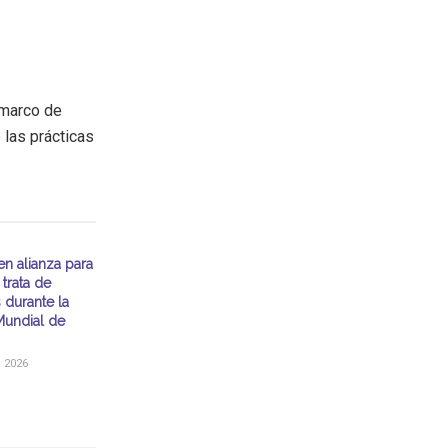
 marco de
e las prácticas
en alianza para
trata de
 durante la
undial de
, 2026