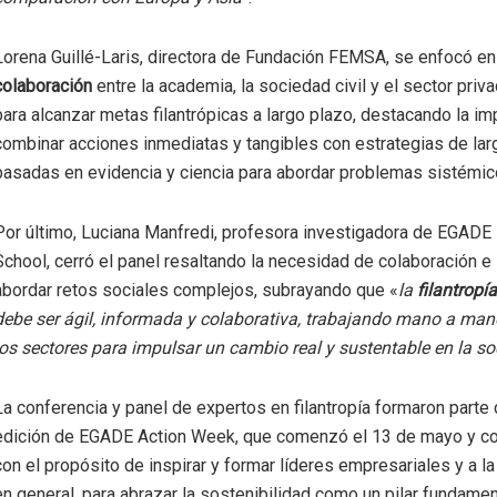
Lorena Guillé-Laris, directora de Fundación FEMSA, se enfocó e
colaboración
entre la academia, la sociedad civil y el sector priv
para alcanzar metas filantrópicas a largo plazo, destacando la im
combinar acciones inmediatas y tangibles con estrategias de lar
basadas en evidencia y ciencia para abordar problemas sistémic
Por último, Luciana Manfredi, profesora investigadora de EGADE
School, cerró el panel resaltando la necesidad de colaboración e 
abordar retos sociales complejos, subrayando que «
la
filantrop
debe ser ágil, informada y colaborativa, trabajando mano a ma
los sectores para impulsar un cambio real y sustentable en la s
La conferencia y panel de expertos en filantropía formaron parte
edición de EGADE Action Week, que comenzó el 13 de mayo y con
con el propósito de inspirar y formar líderes empresariales y a 
en general, para abrazar la sostenibilidad como un pilar fundamen