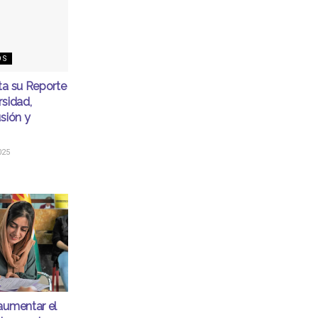
OS
ta su Reporte
rsidad,
usión y
025
aumentar el