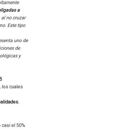
altamente
ligadas a
 al no cruzar
no. Este tipo
esenta uno de
iciones de
cológicas y
5
 los cuales
calidades.
 casi el 50%