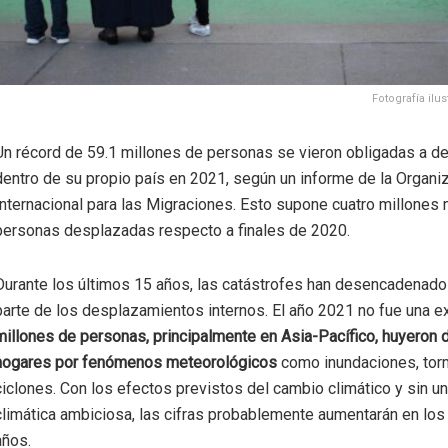
Fotografía ilus
Un récord de 59.1 millones de personas se vieron obligadas a d
dentro de su propio país en 2021, según un informe de la Organi
Internacional para las Migraciones. Esto supone cuatro millones
personas desplazadas respecto a finales de 2020.
Durante los últimos 15 años, las catástrofes han desencadenado
parte de los desplazamientos internos. El año 2021 no fue una 
millones de personas, principalmente en Asia-Pacífico, huyeron 
hogares por fenómenos meteorológicos
como inundaciones, tor
ciclones. Con los efectos previstos del cambio climático y sin u
climática ambiciosa, las cifras probablemente aumentarán en lo
años.