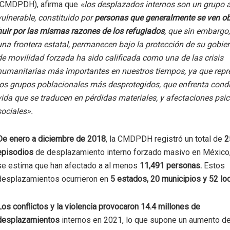
(CMDPDH), afirma que
«los desplazados internos son un grupo 
vulnerable, constituido por
personas que generalmente se ven ob
huir por las mismas razones de los refugiados
, que sin embargo,
una frontera estatal, permanecen bajo la protección de su gobier
de movilidad forzada ha sido calificada como una de las crisis
humanitarias más importantes en nuestros tiempos, ya que repr
los grupos poblacionales más desprotegidos, que enfrenta cond
vida que se traducen en pérdidas materiales, y afectaciones psi
sociales».
De enero a diciembre de 2018
, la CMDPDH registró un total de
2
episodios
de desplazamiento interno forzado masivo en México,
se estima que han afectado a al menos
11,491 personas.
Estos
desplazamientos ocurrieron en
5 estados, 20 municipios y 52 lo
Los conflictos y la violencia provocaron 14.4 millones de
desplazamientos
internos en 2021, lo que supone un aumento de