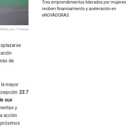
Tres emprendimientos liderados por mujeres
reciben financiamiento y aceleración en
eNOVADORAS
trativa por: Pixabay
esplazarse
zación
 más de
 la mayor
excepción:
23.7
de sus
mentas y
na acción
s próximos