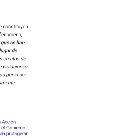
e constituyen
 fenómeno,
 que se han
lugar de
os efectos de
e violaciones
s por el ser
almente
 Acción
 el Gobierno
alia protegerán