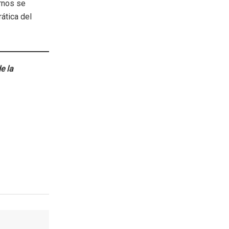
ernos se
ática del
e la