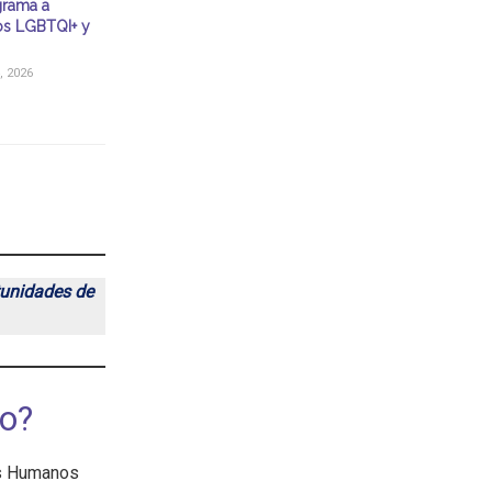
grama a
os LGBTQI+ y
, 2026
tunidades de
no?
os Humanos