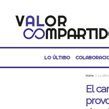
LO ÚLTIMO
COLABORACI
Home
Lo últi
El ca
provo