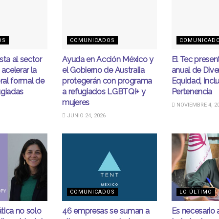
OS
COMUNICADOS
COMUNICAD
sta al sector
Ayuda en Acción México y
El Tec presen
acelerar la
el Gobierno de Australia
anual de Dive
oral formal de
protegerán con programa
Equidad, Incl
ugiadas
a refugiados LGBTQI+ y
Pertenencia
mujeres
NOVIEMBRE 4, 2
JUNIO 24, 2026
COMUNICADOS
LO ÚLTIMO
ática no solo
46 empresas se suman a
Es necesario 