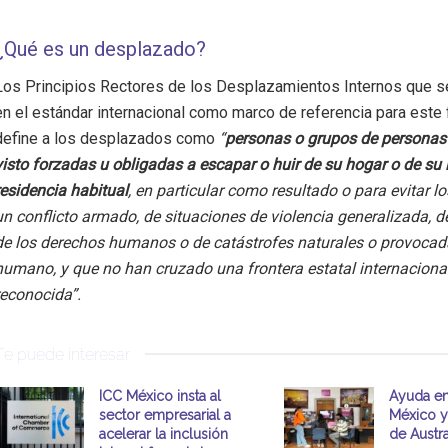
¿Qué es un desplazado?
Los Principios Rectores de los Desplazamientos Internos que s
en el estándar internacional como marco de referencia para este
define a los desplazados como
“
personas o grupos de personas
visto forzadas u obligadas a escapar o huir de su hogar o de su 
residencia habitual
, en particular como resultado o para evitar l
un conflicto armado, de situaciones de violencia generalizada, d
de los derechos humanos o de catástrofes naturales o provocada
humano, y que no han cruzado una frontera estatal internacion
reconocida”.
Te puede interesar
ICC México insta al
Ayuda en
sector empresarial a
México y
acelerar la inclusión
de Austr