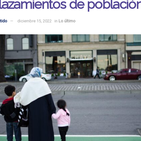
lazamientos de població
tido
diciembre 15, 2022
in
Lo último