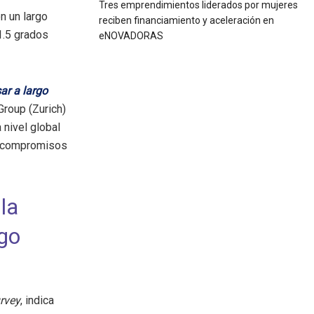
Tres emprendimientos liderados por mujeres
n un largo
reciben financiamiento y aceleración en
1.5 grados
eNOVADORAS
ar a largo
Group (Zurich)
 nivel global
s compromisos
la
rgo
urvey
, indica