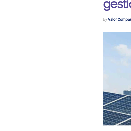
gesti
by
Valor Compar