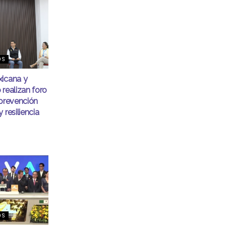
OS
xicana y
 realizan foro
 prevención
 resiliencia
OS