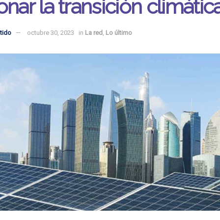
onar la transición climátic
tido
octubre 30, 2023
in
La red
,
Lo último