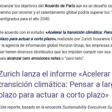
Alcanzar los objetivos del
Acuerdo de París
aún es un desafío co
camino por recorrer y el calentamiento global podría superar los 
centígrados para el año 2040.
De acuerdo con el estudio
«Acelerar la transición climática: Pens
plazo para actuar a corto plazo»
,
realizado por Zurich Insurance 
y la agencia de información global Horizon Group, las empresas a
aún tienen diversos obstáculos que les impiden cumplir con su
para
alcanzar cero emisiones netas
o “cero neto”.
Zurich lanza el informe «Acelerar 
transición climática: Pensar a la
plazo para actuar a corto plazo»
Este reporte, basado en la encuesta
Sustainability Executives S