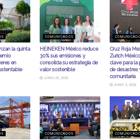
OS
COMUNICADOS
COMUNICAD
nzan la quinta
HEINEKEN México reduce
Cruz Roja Me
remio
30% sus emisiones y
Zurich México
eres en
consolida su estrategia de
clave para la
ustentable
valor sostenible
de desastres y
comunitaria
JUNIO 29, 2026
JUNIO 3, 2026
OS
COMUNICADOS
COMUNICAD