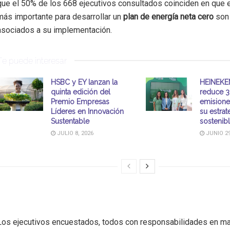
que el 50% de los 668 ejecutivos consultados coinciden en que 
más importante para desarrollar un
plan de energía neta cero
son 
asociados a su implementación.
Te puede interesar
HSBC y EY lanzan la
HEINEKE
quinta edición del
reduce 
Premio Empresas
emisione
Líderes en Innovación
su estrat
Sustentable
sostenib
JULIO 8, 2026
JUNIO 29
Los ejecutivos encuestados, todos con responsabilidades en ma