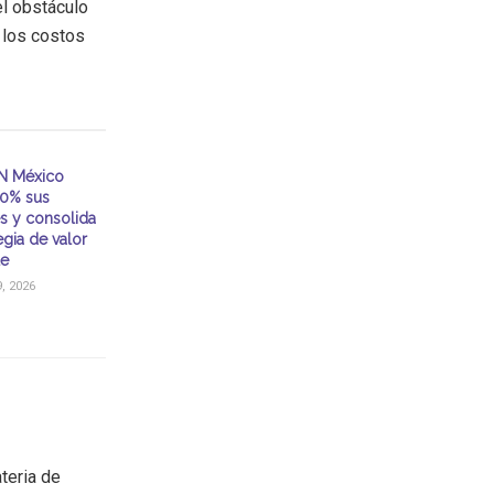
el obstáculo
los costos
N México
30% sus
s y consolida
egia de valor
le
, 2026
teria de