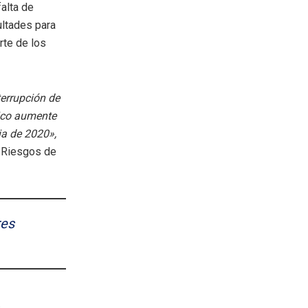
falta de
ultades para
rte de los
terrupción de
tico aumente
ia de 2020»,
e Riesgos de
res