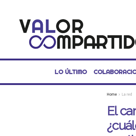
LO ÚLTIMO
COLABORACI
Home
La red
El ca
¿cuál