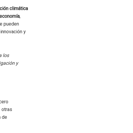
ción climática
 economía
,
ue pueden
 innovación y
a los
tigación y
 cero
 otras
n de