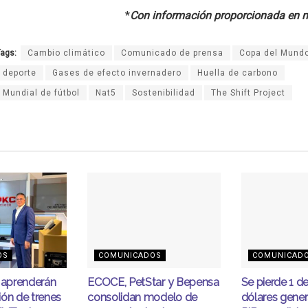
*
Con información proporcionada en n
ags:
Cambio climático
Comunicado de prensa
Copa del Mundo
deporte
Gases de efecto invernadero
Huella de carbono
Mundial de fútbol
Nat5
Sostenibilidad
The Shift Project
OS
COMUNICADOS
COMUNICAD
s aprenderán
ECOCE, PetStar y Bepensa
Se pierde 1 d
ión de trenes
consolidan modelo de
dólares gener