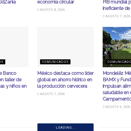
KidZania
economía circular
PIB mundial p
ineficiente de
AGOSTO 8, 2026
AGOSTO 7, 2026
OS
COMUNICADOS
COMUNICAD
de Banco
México destaca como líder
Mondelēz Méx
 taller de
global en ahorro hídrico en
BAMX y Fund
ñas y niños en
la producción cervecera
impulsan ali
saludable en 
AGOSTO 7, 2026
Campamento
AGOSTO 6, 2026
LOADING...