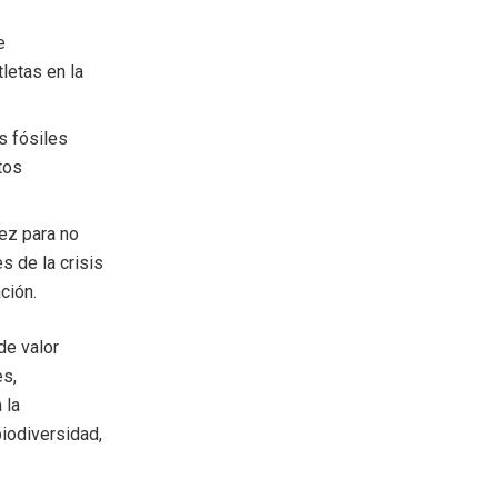
e
letas en la
s fósiles
tos
ez para no
s de la crisis
ción.
de valor
es,
 la
biodiversidad,