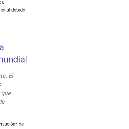
os
sional debido
la
 mundial
te. El
s
 que
de
nsación» de