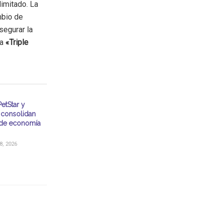
imitado. La
mbio de
segurar la
la
«Triple
etStar y
consolidan
de economía
, 2026