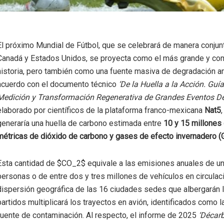
El próximo Mundial de Fútbol, que se celebrará de manera conjun
Canadá y Estados Unidos, se proyecta como el más grande y com
historia, pero también como una fuente masiva de degradación a
acuerdo con el documento técnico
‘De la Huella a la Acción. Guía
Medición y Transformación Regenerativa de Grandes Eventos De
elaborado por científicos de la plataforma franco-mexicana
Nat5
generaría una huella de carbono estimada entre
10 y 15 millones
métricas de dióxido de carbono y gases de efecto invernadero (
Esta cantidad de $CO_2$ equivale a las emisiones anuales de un
personas o de entre dos y tres millones de vehículos en circulac
dispersión geográfica de las 16 ciudades sedes que albergarán 
partidos multiplicará los trayectos en avión, identificados como la
fuente de contaminación. Al respecto, el informe de 2025
‘Décar