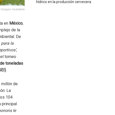
hídrico en la producción cervecera
Imagen ilustrativa
ta en
México
,
plejo de la
mbiental. De
 para la
portivos’
,
, el torneo
 de toneladas
GEI)
.
 millón de
ión. La
los 104
 principal
bonons le