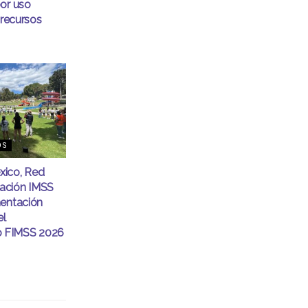
or uso
 recursos
OS
ico, Red
ación IMSS
mentación
el
 FIMSS 2026