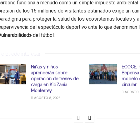
carbono funciona a menudo como un simple impuesto ambiental l
presión de los 15 millones de visitantes estimados exige un ca
paradigma para proteger la salud de los ecosistemas locales y a
supervivencia del espectáculo deportivo ante lo que denominan 
Vulnerabilidad»
del fútbol:
Te puede interesar
Niñas y niños
ECOCE, P
aprenderán sobre
Bepensa 
operación de trenes de
modelo 
carga en KidZania
circular
Monterrey
AGOSTO 8
AGOSTO 8, 2026