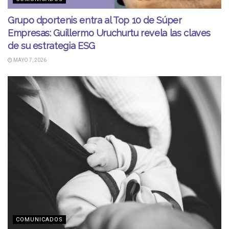
Grupo dportenis entra al Top 10 de Súper
Empresas: Guillermo Uruchurtu revela las claves
de su estrategia ESG
MAYO 7, 2026
COMUNICADOS