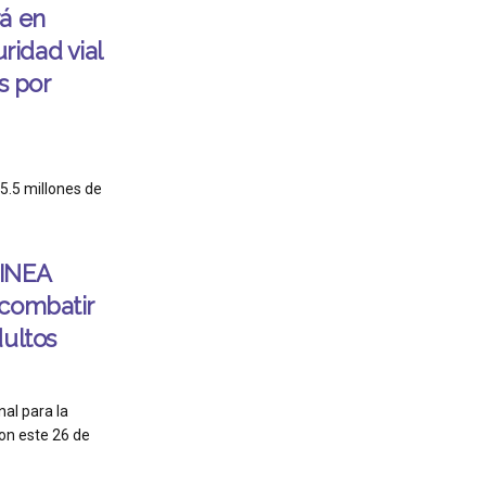
á en
idad vial
s por
5.5 millones de
 INEA
 combatir
dultos
al para la
on este 26 de