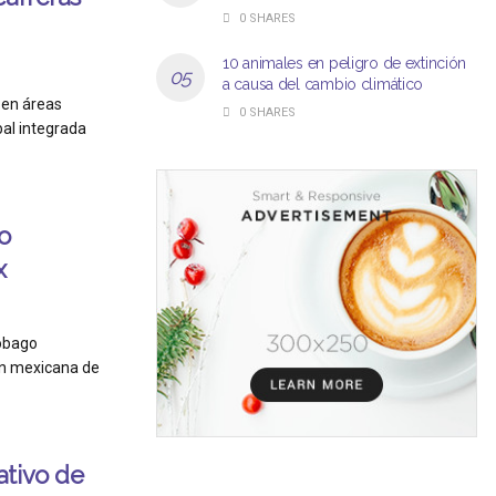
0 SHARES
10 animales en peligro de extinción
a causa del cambio climático
 en áreas
0 SHARES
obal integrada
o
x
Tobago
ón mexicana de
ativo de