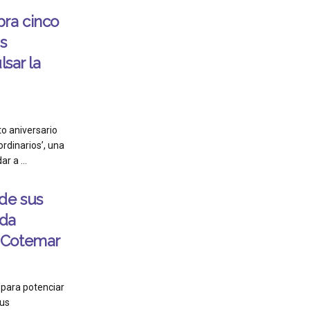
bra cinco
s
lsar la
o aniversario
rdinarios’, una
r a ...
de sus
nda
 Cotemar
para potenciar
sus