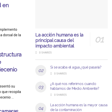
d en
complemento
La acción humana es la
a dorsal de la
principal causa del
impacto ambiental
0 SHARES
structura
e
Si se acaba el agua ¿qué pasaría?
decenio
0 SHARES
¿A qué nos referimos cuando
esentó su
hablamos de Medio Ambiente?
 que recopila
0 SHARES
cenio ...
La acción humana es la mayor causa
de la contaminación
carreras