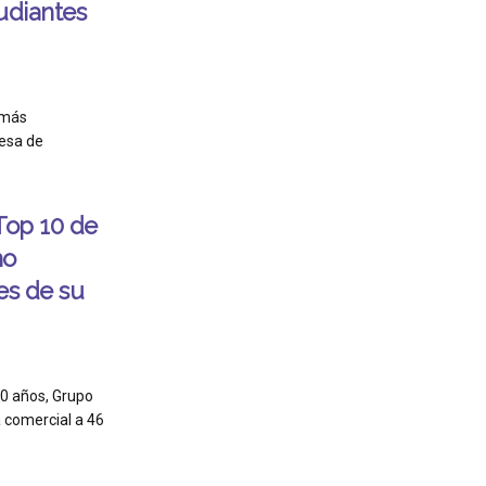
tudiantes
 más
esa de
Top 10 de
mo
es de su
40 años, Grupo
a comercial a 46